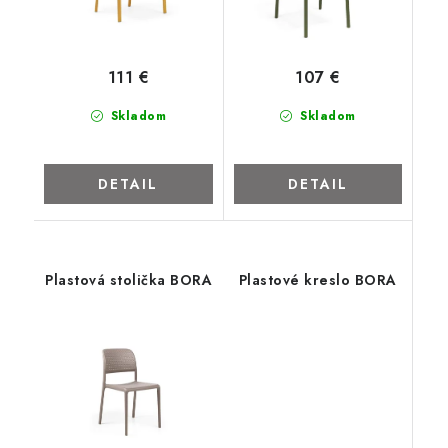
ZNAČKY
Kontakty
Napíšte nám
Obchodné podmienky
111 €
107 €
Podmienky ochrany osobných údajov
Cookies
O firme
Skladom
Skladom
Nábytok na mieru
Najpredávanejšie produkty
Hodnotenie obchodu
Odstúpenie od zmluvy - vrátenie
DETAIL
DETAIL
Plastová stolička BORA
Plastové kreslo BORA