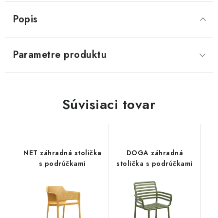
Popis
SVIETIDLÁ
KVETINÁČE
Parametre produktu
DETSKÝ NÁBYTOK
KUCHYNE
Súvisiaci tovar
VSTAVANÉ SKRINE
NOČNÉ STOLÍKY
NET záhradná stolička
DOGA záhradná
s podrúčkami
stolička s podrúčkami
KOMODY A VITRÍNY
POSTELE