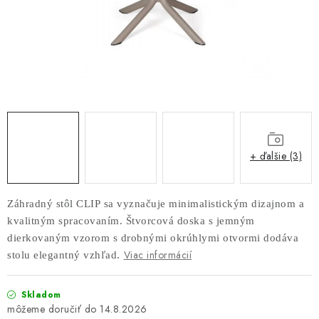
AKUSTICKÉ 3D PANELY
INTERIÉROVÉ DVERE
PREDEĽOVACIE STENY SO ŠIKMÝMI LAMELAMI 55°
SAMOSTATNE STOJACE LAMELOVÉ STENY
PREDEĽOVACIA STENA S OTOČNÝMI LAMELAMI
+ ďalšie (3)
NAJPREDÁVANEJŠIE PRODUKTY
Záhradný stôl CLIP sa vyznačuje minimalistickým dizajnom a
kvalitným spracovaním. Štvorcová doska s jemným
ZÁVESNÉ HOJDACIE KRESLÁ
dierkovaným vzorom s drobnými okrúhlymi otvormi dodáva
Viac informácií
stolu elegantný vzhľad.
ZÁHRADNÝ NÁBYTOK
Skladom
STOLIČKY
14.8.2026