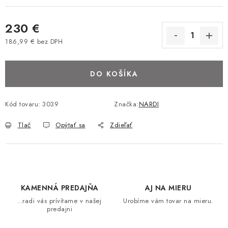
BAROVÉ STOLIČKY
230 €
STOLY
186,99 € bez DPH
Jednotková cena:
MATRACE DORMISAN
DO KOŠÍKA
VANKÚŠE
Kód tovaru:
3039
Značka:
NARDI
LAMELOVÉ ROŠTY DO POSTELE
Tlač
Opýtať sa
Zdieľať
POHOVKY A KRESLÁ
TABURETKY
KAMENNÁ PREDAJŇA
AJ NA MIERU
KNIŽNICE A REGÁLY
..radi vás prívítame v našej
Urobíme vám tovar na mieru.
predajni
KONFERENČNÉ STOLÍKY