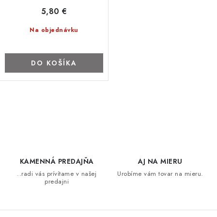
5,80 €
Na objednávku
DO KOŠÍKA
O
v
l
á
d
KAMENNÁ PREDAJŇA
AJ NA MIERU
a
..radi vás prívítame v našej
Urobíme vám tovar na mieru.
predajni
c
i
e