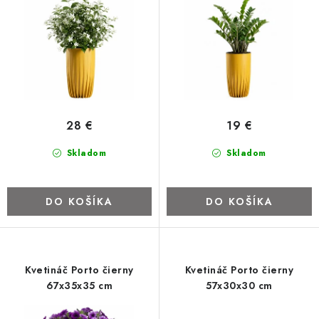
u
o
SVIETIDLÁ
k
d
t
u
KVETINÁČE
o
k
v
t
DETSKÝ NÁBYTOK
o
28 €
19 €
v
KUCHYNE
Skladom
Skladom
VSTAVANÉ SKRINE
DO KOŠÍKA
DO KOŠÍKA
NOČNÉ STOLÍKY
KOMODY A VITRÍNY
Kvetináč Porto čierny
Kvetináč Porto čierny
67x35x35 cm
57x30x30 cm
POSTELE