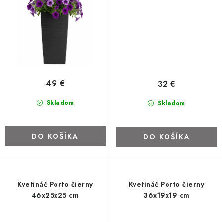
ZNAČKY
Kontakty
Napíšte nám
Obchodné podmienky
Podmienky ochrany osobných údajov
Cookies
O firme
Nábytok na mieru
Najpredávanejšie produkty
Hodnotenie obchodu
Odstúpenie od zmluvy - vrátenie
49 €
32 €
Skladom
Skladom
DO KOŠÍKA
DO KOŠÍKA
Kvetináč Porto čierny
Kvetináč Porto čierny
46x25x25 cm
36x19x19 cm