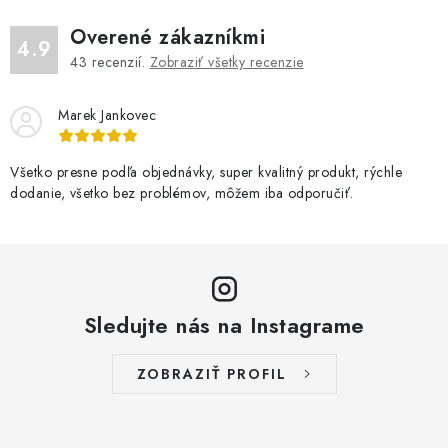
p
r
Overené zákazníkmi
4.9
v
43
recenzií.
Zobraziť všetky recenzie
k
y
Marek Jankovec
v
ý
Všetko presne podľa objednávky, super kvalitný produkt, rýchle
p
dodanie, všetko bez problémov, môžem iba odporučiť.
i
s
u
Sledujte nás na Instagrame
ZOBRAZIŤ PROFIL