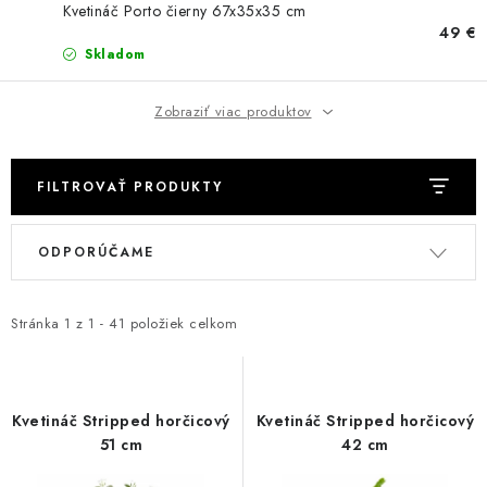
Kvetináč Porto čierny 67x35x35 cm
BAROVÉ STOLIČKY
49 €
Skladom
STOLY
Zobraziť viac produktov
MATRACE DORMISAN
FILTROVAŤ PRODUKTY
VANKÚŠE
V
R
LAMELOVÉ ROŠTY DO POSTELE
ODPORÚČAME
ý
a
p
d
POHOVKY A KRESLÁ
i
e
Stránka
1
z
1
-
41
položiek celkom
s
n
TABURETKY
p
i
r
e
KNIŽNICE A REGÁLY
Kvetináč Stripped horčicový
Kvetináč Stripped horčicový
o
p
51 cm
42 cm
d
r
KONFERENČNÉ STOLÍKY