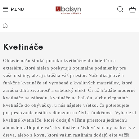
Prejsť
Hľad
na
obsah
Domov
AKCIOVÁ PONUKA
AKUSTICKÉ PANELY S DIZAJNOVÝMI LAMELAMI
Kvetináče
PREDEĽOVACIE LAMELOVÉ STENY
Objavte našu širokú ponuku kvetináčov do interiéru a
exteriéru, ktoré nielen
poskytujú optimálne podmienky pre
DEKORAČNÉ LAMELY NA STENU
vaše rastliny, ale aj skrášlia váš priestor. Naše
dizajnové a
funkčné kvetináče sú vyrobené z kvalitných materiálov, ktoré
zaručia
LAMELOVÉ 3D PANELY BIELY PODKLAD
dlhú životnosť a estetický efekt. Či už hľadáte moderné
kvetináče na záhradu,
kvetináče na balkón, alebo elegantné
kvetináče do obývačky, u nás nájdete
všetko, čo potrebujete
LAMELOVÉ 3D PANELY ČIERNY PODKLAD
pre pestovanie rastlín s dôrazom na štýl a funkčnosť. Vyberte
si
kvalitné kvetináče, ktoré dodajú vášmu priestoru jedinečnú
LAMELOVÝ OBKLAD S FILCOVÝM PODKLADOM
atmosféru.
Doplňte vaše kvetináče o štýlové stojany na kvety z
dreva, alebo z kovu,
ktoré vašim rastlinám dodajú ešte väčší