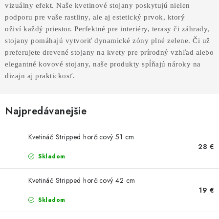
AKUSTICKÉ 3D PANELY
vizuálny efekt. Naše kvetinové stojany
poskytujú nielen
podporu pre vaše rastliny, ale aj estetický prvok, ktorý
INTERIÉROVÉ DVERE
oživí
každý priestor. Perfektné pre interiéry, terasy či záhrady,
stojany pomáhajú
vytvoriť dynamické zóny plné zelene. Či už
PREDEĽOVACIE STENY SO ŠIKMÝMI LAMELAMI 55°
preferujete drevené stojany na kvety
pre prírodný vzhľad alebo
elegantné kovové stojany, naše produkty spĺňajú nároky
na
dizajn aj praktickosť.
SAMOSTATNE STOJACE LAMELOVÉ STENY
PREDEĽOVACIA STENA S OTOČNÝMI LAMELAMI
Najpredávanejšie
NAJPREDÁVANEJŠIE PRODUKTY
Kvetináč Stripped horčicový 51 cm
28 €
ZÁVESNÉ HOJDACIE KRESLÁ
Skladom
ZÁHRADNÝ NÁBYTOK
Kvetináč Stripped horčicový 42 cm
19 €
Skladom
STOLIČKY