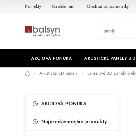
Prejsť
Kontakty
Napíšte nám
Obchodné podmienky
na
obsah
AKCIOVÁ PONUKA
AKUSTICKÉ PANELY S 
Domov
Akustické 3D panely
Lamelové 3D panely biel
B
K
Preskočiť
AKCIOVÁ PONUKA
kategórie
a
o
t
č
Najpredávanejšie produkty
e
n