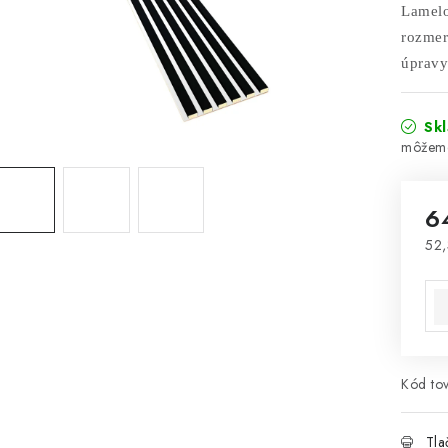
Lamelo
rozme
úpravy
Sk
6
52,
Jed
Kód tov
Tla