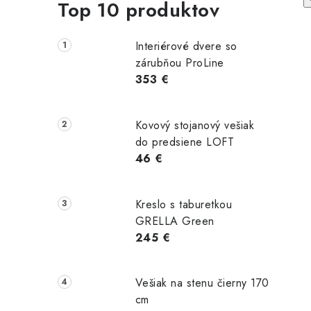
Top 10 produktov
Interiérové dvere so
zárubňou ProLine
353 €
Kovový stojanový vešiak
do predsiene LOFT
46 €
icky 3D
Akusticky 3D
Akusticky 3D
Kreslo s taburetkou
 275x30
panel 275x30
panel 275x30
GRELLA Green
 dub
cm dub halifax
cm čierny
245 €
rodný
tabak
om
Skladom
Skladom
Vešiak na stenu čierny 170
 €
64,40 €
64,40 €
cm