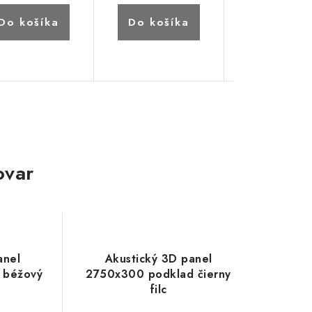
Do košíka
Do košíka
Do koší
ovar
anel
Akustický 3D panel
 béžový
2750x300 podklad čierny
filc