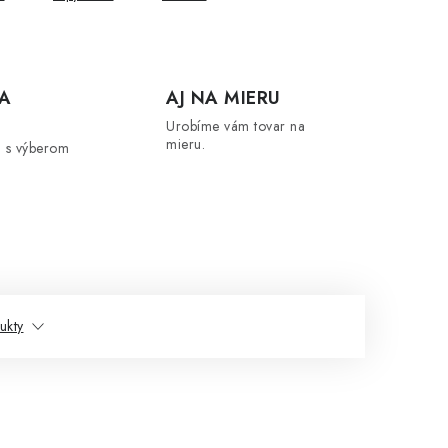
A
AJ NA MIERU
Urobíme vám tovar na
mieru.
 s výberom
ukty