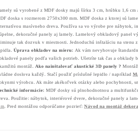
amely sú vyrobené z MDF dosky majú šírku 3 cm, hrúbku 1,6 cm 
DF doska s rozmerom 2750x300 mm.
MDF doska z ktorej sú lam
lternatívou masívneho dreva. Používa sa vo výrobe pre nábytok, in
úpelne, dekoračné panely aj lamely. Lamelový obkladový
panel vý
liminuje tak dozvuk v miestnosti. Jednoduchú inštaláciu na sten
epidla.
Úprava obkladov
na mieru:
Ak vám nevyhovuje štandardn
bkladové panely podľa vašich potrieb. Ušetríte tak čas a obklady 
kamžitú montáž.
Ako nainštalovať akustické 3D panely ?
Montáž
vládne doslova každý. Stačí použiť príslušné lepidlo / napríklad
Ma
okynmi výrobcu. Ak máte akékoľvek otázky alebo pochybnosti, s
echnické informácie:
MDF dosky sú plnohodnotnou a multifunkčn
reva. Použitie: nábytok, interiérové dvere, dekoračné panely a lam
mm
. Pred montážou odporúčame pozrieť:
Návod na montáž dekora