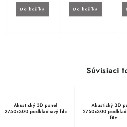
Do košíka
Do košíka
Súvisiaci t
Akustický 3D panel
Akustický 3D p
2750x300 podklad sivý filc
2750x300 podklad
filc