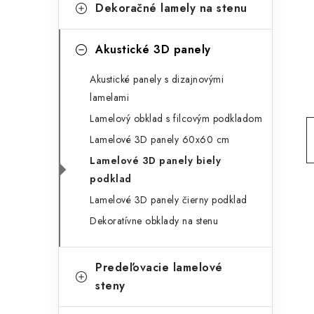
g
Dekoračné lamely na stenu
ý
ó
p
r
Akustické 3D panely
a
i
Akustické panely s dizajnovými
e
n
lamelami
Lamelový obklad s filcovým podkladom
e
Lamelové 3D panely 60x60 cm
l
Lamelové 3D panely biely
podklad
Lamelové 3D panely čierny podklad
Dekoratívne obklady na stenu
Predeľovacie lamelové
steny