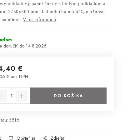
vý obkladový panel čierny s bielym podkladom a
rom 2750x300 mm. Jednoduchá montáž, možnosť
Viac informácií
 na mieru.
ladom
14.8.2026
4,40 €
36 € bez DPH
notková cena:
DO KOŠÍKA
aru:
3516
č
Opýtať sa
Zdieľať