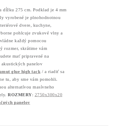
a dĺžku 275 cm.
Podklad je 4 mm
ely vyrobené je plnohodnotnou
teriérové dvere, kuchyne,
borne pohlcuje zvukové vlny a
u zvládne každý pomocou
ý rozmer, skrátime vám
budete mať pripravené na
 akustických panelov
mut glue high tack
/ a riadiť sa
me tu, aby sme vám pomohli.
ou alternatívou masívneho
ely.
ROZMERY
:
2750x300x20
čných panelov