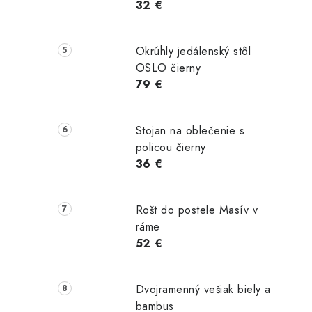
32 €
ošíka
Do košíka
Do košíka
Okrúhly jedálenský stôl
OSLO čierny
79 €
Stojan na oblečenie s
policou čierny
36 €
Rošt do postele Masív v
ráme
52 €
Dvojramenný vešiak biely a
bambus