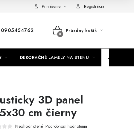
Nábytok na mieru
Najpredávanejšie produkty
Hodnotenie o
Prihlásenie
Registrácia
0905454762
Prázdny košík
NÁKUPNÝ
KOŠÍK
Y
DEKORAČNÉ LAMELY NA STENU
LAMELOVÉ 3
usticky 3D panel
5x30 cm čierny
Neohodnotené
Podrobnosti hodnotenia