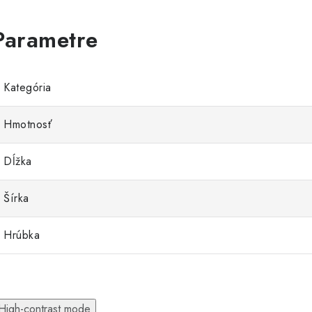
Kategória
Hmotnosť
Dĺžka
Šírka
Hrúbka
High-contrast mode