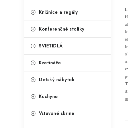
L
Knižnice a regály
H
a
Konferenčné stolíky
k
e
SVIETIDLÁ
l
o
o
Kvetináče
z
p
Detský nábytok
T
d
Kuchyne
Vstavané skrine