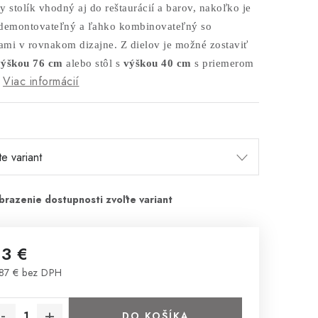
y stolík vhodný aj do reštaurácií a barov, nakoľko je
demontovateľný a ľahko kombinovateľný so
kami v rovnakom dizajne. Z
dielov je možné zostaviť
výškou 76 cm
alebo stôl s
výškou 40 cm
s priemerom
Viac informácií
13 €
87 € bez DPH
notková cena:
DO KOŠÍKA