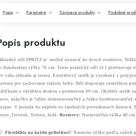
Popis
Parametre
Súvisiace produkty
Podobné prod
Popis produktu
áhradný stôl SPRITZ je možné nastaviť do dvoch rozmerov. Nižšia
o štandardnej výšky 76 cm. Tento praktický stôl 2v1 predstavuje e
re vašu záhradu aj terasu. Exteriérový stolík je vyrobený z polyp
iareniu pre zachovanie stálosti farby. Stôl disponuje centrálnou 
ožičkami a okrúhlou doskou s priemerom 60 cm. Okrúhly stolík sa 
arov, nakoľko je ľahko demontovateľný a ľahko kombinovateľný 
izajne. V ponuke ho nájdete vo farebných prevedeniach Antracit, 
osso_červená, Tortora_šedá.
Rozmery:
Nastaviteľná výška 40 cm 
Flexibilita na každú príležitosť
: Nastavte výšku podľa vašich p