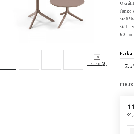
Okrúhl
ľahko 
stolič
stôl s
60 cm.
Farba
+ ďalšie (8)
1
91,
Jed