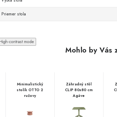
Výška stola
Priemer stola
High-contrast mode
Mohlo by Vás 
Minimalistický
Záhradný stôl
Z
stolík OTTO 2
CLIP 80x80 cm
C
ružovy
Agáve