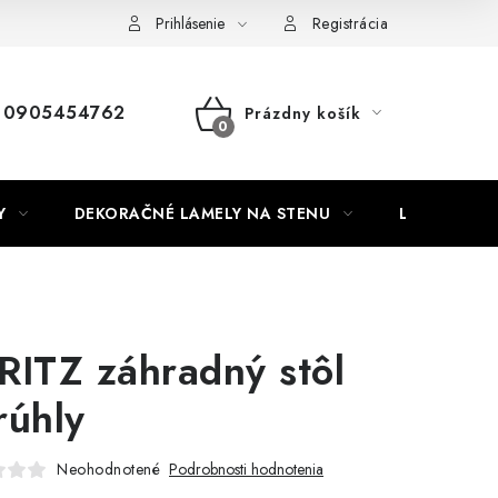
Nábytok na mieru
Najpredávanejšie produkty
Hodnotenie o
Prihlásenie
Registrácia
0905454762
Prázdny košík
NÁKUPNÝ
KOŠÍK
Y
DEKORAČNÉ LAMELY NA STENU
LAMELOVÉ 3
RITZ záhradný stôl
rúhly
Neohodnotené
Podrobnosti hodnotenia