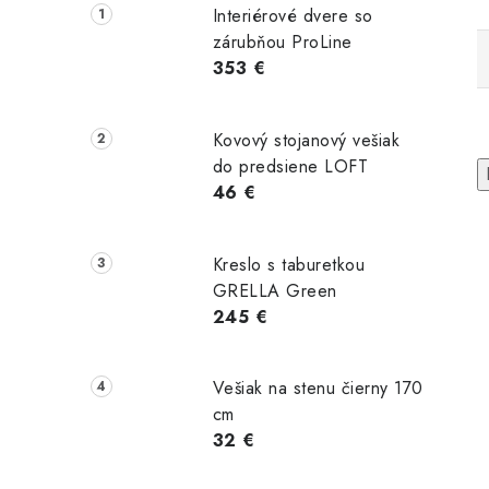
Interiérové dvere so
zárubňou ProLine
353 €
Kovový stojanový vešiak
do predsiene LOFT
46 €
Kreslo s taburetkou
GRELLA Green
245 €
y Stone
Záhradný stôl
Melody Stone
y stôl s
MOBIL 70x70
okrúhly stôl s
Vešiak na stenu čierny 170
ennou
cm
kamennou
cm
u biely
doskou sivy
32 €
Tip