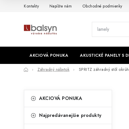
Prejsť
Kontakty
Napíšte nám
Obchodné podmienky
na
obsah
AKCIOVÁ PONUKA
AKUSTICKÉ PANELY S 
Domov
Záhradný nábytok
SPRITZ záhradný stôl okrúh
B
K
Preskočiť
AKCIOVÁ PONUKA
kategórie
a
o
t
č
Najpredávanejšie produkty
e
n