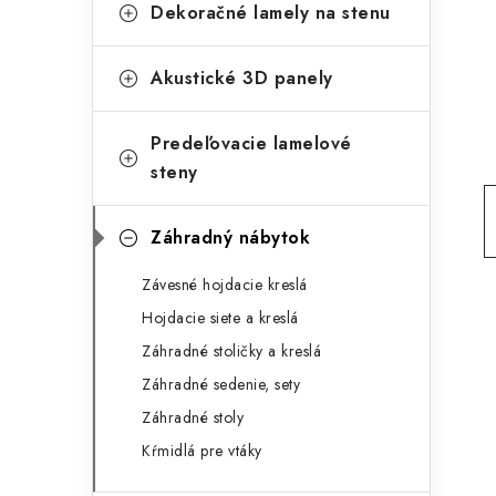
g
Dekoračné lamely na stenu
ý
ó
p
r
Akustické 3D panely
a
i
Predeľovacie lamelové
e
n
steny
e
l
Záhradný nábytok
Závesné hojdacie kreslá
Hojdacie siete a kreslá
Záhradné stoličky a kreslá
Záhradné sedenie, sety
Záhradné stoly
Kŕmidlá pre vtáky