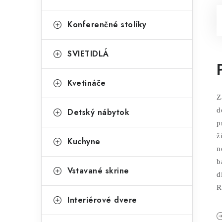
Konferenčné stolíky
SVIETIDLÁ
Kvetináče
Z
d
Detský nábytok
p
ž
Kuchyne
n
b
Vstavané skrine
d
R
Interiérové dvere