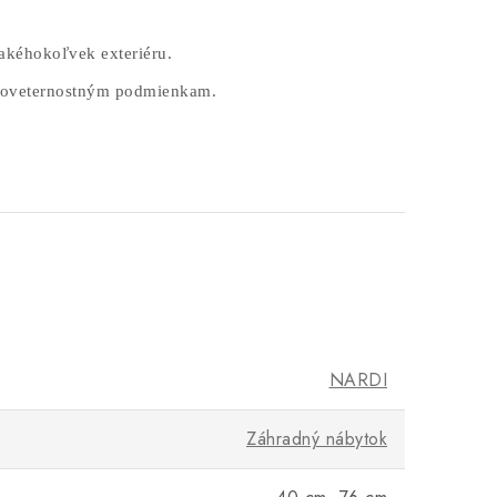
akéhokoľvek exteriéru.
 poveternostným podmienkam.
NARDI
Záhradný nábytok