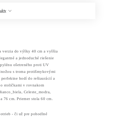
ukty
 verzia do výšky 40 cm a vyššia
legantné a jednoduché riešenie
ropylénu ošetreného proti UV
podnožou s troma protišmykovými
perfektne hodí do reštaurácií a
so stoličkami v rovnakom
Bianco_biela, Celeste_modra,
a 76 cm. Priemer stola 60 cm.
otrieb - či už pre pohodlné