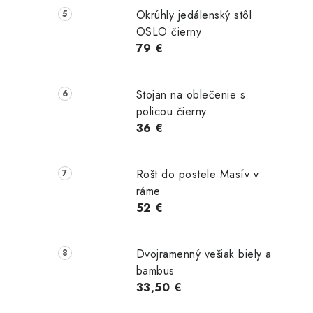
Okrúhly jedálenský stôl
OSLO čierny
79 €
 €
118,00 €
104,00 €
Skladom
Skladom
Skladom
Stojan na oblečenie s
policou čierny
Do košíka
TAIL
DETAIL
36 €
Rošt do postele Masív v
ráme
52 €
Dvojramenný vešiak biely a
bambus
33,50 €