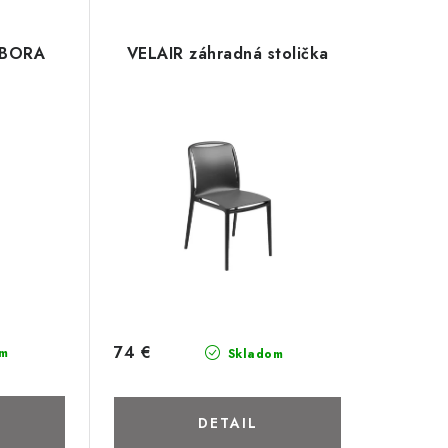
a BORA
VELAIR záhradná stolička
74 €
m
Skladom
DETAIL