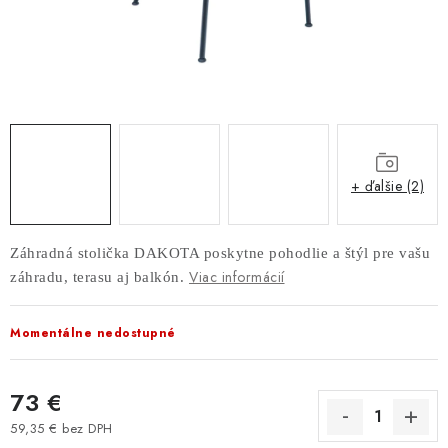
AKUSTICKÉ 3D PANELY
INTERIÉROVÉ DVERE
PREDEĽOVACIE STENY SO ŠIKMÝMI LAMELAMI 55°
SAMOSTATNE STOJACE LAMELOVÉ STENY
+ ďalšie (2)
PREDEĽOVACIA STENA S OTOČNÝMI LAMELAMI
Záhradná stolička DAKOTA poskytne pohodlie a štýl pre vašu
NAJPREDÁVANEJŠIE PRODUKTY
Viac informácií
záhradu, terasu aj balkón.
ZÁVESNÉ HOJDACIE KRESLÁ
Momentálne nedostupné
ZÁHRADNÝ NÁBYTOK
73 €
STOLIČKY
59,35 € bez DPH
Jednotková cena: