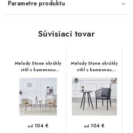
Parametre produktu
SVIETIDLÁ
KVETINÁČE
Súvisiaci tovar
DETSKÝ NÁBYTOK
KUCHYNE
Melody Stone okrúhly
Melody Stone okrúhly
stôl s kamennou
stôl s kamennou
VSTAVANÉ SKRINE
doskou biely
doskou sivy
NOČNÉ STOLÍKY
KOMODY A VITRÍNY
POSTELE
104 €
104 €
od
od