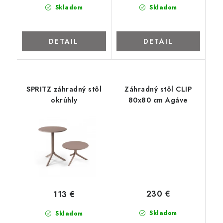
ZNAČKY
Skladom
Skladom
Kontakty
Napíšte nám
Obchodné podmienky
DETAIL
DETAIL
Podmienky ochrany osobných údajov
Cookies
O firme
Nábytok na mieru
Najpredávanejšie produkty
Hodnotenie obchodu
Odstúpenie od zmluvy - vrátenie
SPRITZ záhradný stôl
Záhradný stôl CLIP
okrúhly
80x80 cm Agáve
230 €
113 €
Skladom
Skladom