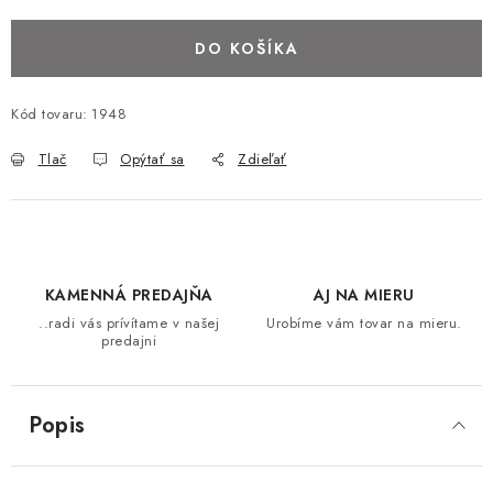
BAROVÉ STOLIČKY
DO KOŠÍKA
STOLY
Kód tovaru:
1948
MATRACE DORMISAN
Tlač
Opýtať sa
Zdieľať
VANKÚŠE
LAMELOVÉ ROŠTY DO POSTELE
KAMENNÁ PREDAJŇA
AJ NA MIERU
POHOVKY A KRESLÁ
..radi vás prívítame v našej
Urobíme vám tovar na mieru.
predajni
TABURETKY
Popis
KNIŽNICE A REGÁLY
KONFERENČNÉ STOLÍKY