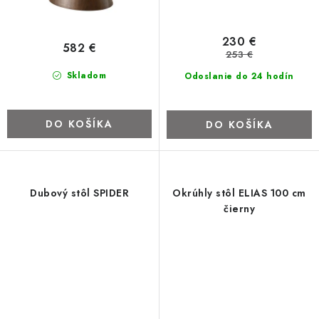
ZNAČKY
230 €
582 €
Kontakty
Napíšte nám
Obchodné podmienky
253 €
Podmienky ochrany osobných údajov
Cookies
O firme
Skladom
Odoslanie do 24 hodín
Nábytok na mieru
Najpredávanejšie produkty
Hodnotenie obchodu
Odstúpenie od zmluvy - vrátenie
DO KOŠÍKA
DO KOŠÍKA
Dubový stôl SPIDER
Okrúhly stôl ELIAS 100 cm
čierny