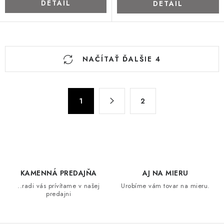
DETAIL
DETAIL
O
NAČÍTAŤ ĎALŠIE 4
v
l
á
S
d
1
2
t
a
r
c
á
n
i
k
e
o
p
KAMENNÁ PREDAJŇA
AJ NA MIERU
v
r
..radi vás prívítame v našej
Urobíme vám tovar na mieru.
a
v
predajni
n
k
i
y