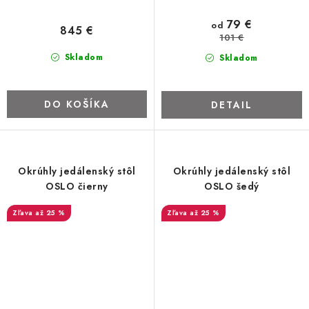
79 €
od
845 €
101 €
Skladom
Skladom
DO KOŠÍKA
DETAIL
Okrúhly jedálenský stôl
Okrúhly jedálenský stôl
OSLO čierny
OSLO šedý
až 25 %
až 25 %