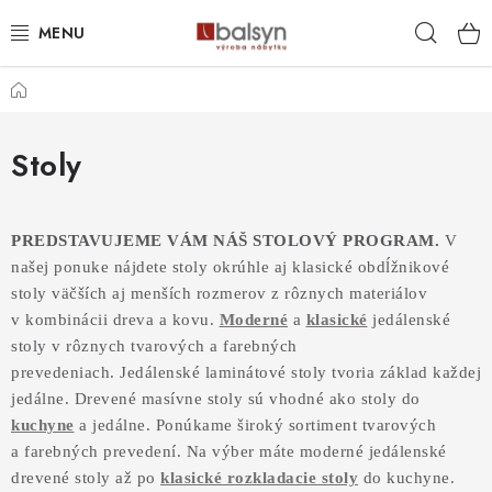
Prejsť
Hľad
na
obsah
Domov
AKCIOVÁ PONUKA
AKUSTICKÉ PANELY S DIZAJNOVÝMI LAMELAMI
Stoly
PREDEĽOVACIE LAMELOVÉ STENY
PREDSTAVUJEME VÁM NÁŠ STOLOVÝ PROGRAM.
V
DEKORAČNÉ LAMELY NA STENU
našej ponuke nájdete stoly okrúhle aj klasické obdĺžnikové
stoly väčších aj menších rozmerov z rôznych materiálov
v kombinácii dreva a kovu.
LAMELOVÉ 3D PANELY BIELY PODKLAD
Moderné
a
klasické
jedálenské
stoly v rôznych tvarových a farebných
prevedeniach.
Jedálenské laminátové stoly tvoria základ každej
LAMELOVÉ 3D PANELY ČIERNY PODKLAD
jedálne. Drevené masívne stoly sú vhodné ako stoly do
kuchyne
a jedálne. Ponúkame široký sortiment tvarových
LAMELOVÝ OBKLAD S FILCOVÝM PODKLADOM
a farebných prevedení. Na výber máte moderné jedálenské
drevené stoly až po
klasické rozkladacie stoly
do kuchyne.