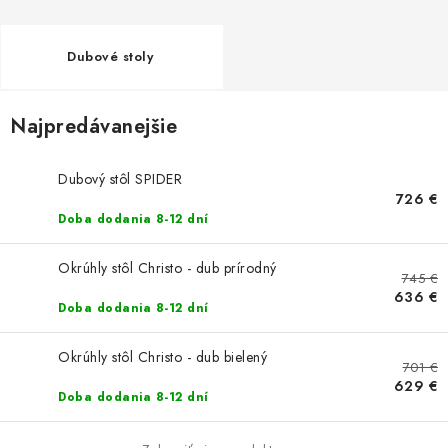
AKUSTICKÉ 3D PANELY
INTERIÉROVÉ DVERE
Dubové stoly
PREDEĽOVACIE STENY SO ŠIKMÝMI LAMELAMI 55°
Najpredávanejšie
SAMOSTATNE STOJACE LAMELOVÉ STENY
Dubový stôl SPIDER
726 €
PREDEĽOVACIA STENA S OTOČNÝMI LAMELAMI
Doba dodania 8-12 dní
NAJPREDÁVANEJŠIE PRODUKTY
Okrúhly stôl Christo - dub prírodný
745 €
636 €
Doba dodania 8-12 dní
ZÁVESNÉ HOJDACIE KRESLÁ
Okrúhly stôl Christo - dub bielený
ZÁHRADNÝ NÁBYTOK
701 €
629 €
Doba dodania 8-12 dní
STOLIČKY