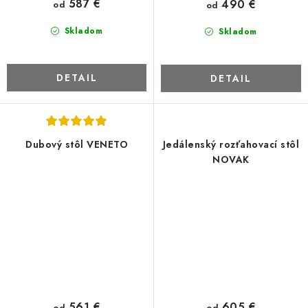
587 €
490 €
od
od
Skladom
Skladom
DETAIL
DETAIL
Dubový stôl VENETO
Jedálenský rozťahovací stôl
NOVAK
561 €
605 €
od
od