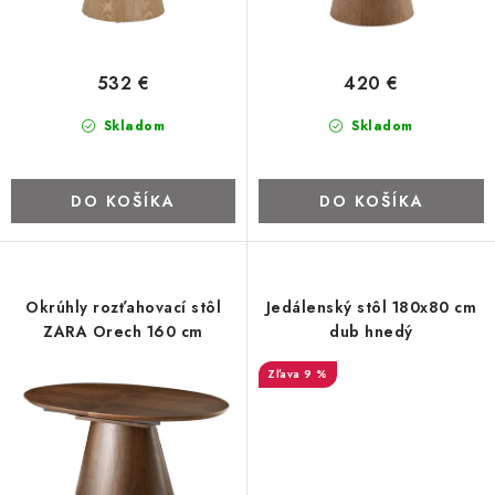
o
k
v
t
SVIETIDLÁ
o
532 €
420 €
v
KVETINÁČE
Skladom
Skladom
DETSKÝ NÁBYTOK
DO KOŠÍKA
DO KOŠÍKA
KUCHYNE
VSTAVANÉ SKRINE
Okrúhly rozťahovací stôl
Jedálenský stôl 180x80 cm
ZARA Orech 160 cm
dub hnedý
NOČNÉ STOLÍKY
9 %
KOMODY A VITRÍNY
POSTELE