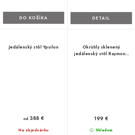
DO KOŠÍKA
DETAIL
Jedálenský stôl Ypsilon
Okrúhly sklenený
jedálenský stôl Raymond
podnož zlatá
388 €
199 €
od
Na objednávku
Skladom