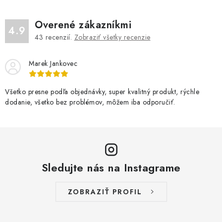
e
v
ý
Overené zákazníkmi
4.9
p
43
recenzií.
Zobraziť všetky recenzie
i
s
Marek Jankovec
u
Všetko presne podľa objednávky, super kvalitný produkt, rýchle
dodanie, všetko bez problémov, môžem iba odporučiť.
Sledujte nás na Instagrame
ZOBRAZIŤ PROFIL