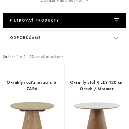
Zobraziť viac produktov
BAROVÉ STOLIČKY
FILTROVAŤ PRODUKTY
STOLY
V
R
MATRACE DORMISAN
ODPORÚČAME
ý
a
p
d
VANKÚŠE
i
e
Stránka
1
z
2
-
52
položiek celkom
s
n
LAMELOVÉ ROŠTY DO POSTELE
p
i
r
e
POHOVKY A KRESLÁ
Okrúhly rozťahovací stôl
Okrúhly stôl RILEY 120 cm
o
p
ZARA
Orech / Mramor
TABURETKY
d
r
u
o
KNIŽNICE A REGÁLY
k
d
t
u
KONFERENČNÉ STOLÍKY