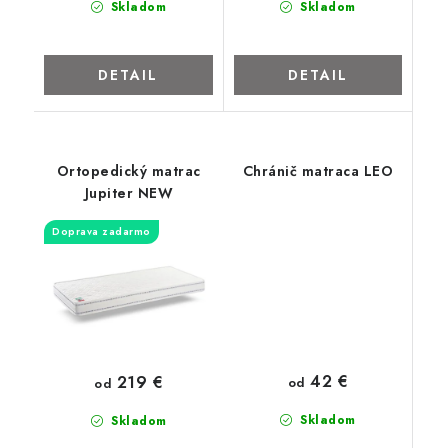
Skladom
Skladom
ZNAČKY
Kontakty
Napíšte nám
Obchodné podmienky
DETAIL
DETAIL
Podmienky ochrany osobných údajov
Cookies
O firme
Nábytok na mieru
Najpredávanejšie produkty
Hodnotenie obchodu
Odstúpenie od zmluvy - vrátenie
Ortopedický matrac
Chránič matraca LEO
Jupiter NEW
Doprava zadarmo
42 €
219 €
od
od
Skladom
Skladom