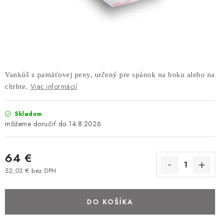
AKUSTICKÉ 3D PANELY
INTERIÉROVÉ DVERE
PREDEĽOVACIE STENY SO ŠIKMÝMI LAMELAMI 55°
Vankúš z pamäťovej peny, určený pre spánok na boku alebo na
SAMOSTATNE STOJACE LAMELOVÉ STENY
Viac informácií
chrbte.
PREDEĽOVACIA STENA S OTOČNÝMI LAMELAMI
Skladom
14.8.2026
NAJPREDÁVANEJŠIE PRODUKTY
ZÁVESNÉ HOJDACIE KRESLÁ
64 €
52,03 € bez DPH
ZÁHRADNÝ NÁBYTOK
Jednotková cena:
DO KOŠÍKA
STOLIČKY