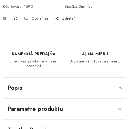
BAROVÉ STOLIČKY
Kód tovaru:
1590
Značka:
Dormisan
Tlač
Opýtať sa
Zdieľať
STOLY
MATRACE DORMISAN
VANKÚŠE
KAMENNÁ PREDAJŇA
AJ NA MIERU
..radi vás prívítame v našej
Urobíme vám tovar na mieru.
LAMELOVÉ ROŠTY DO POSTELE
predajni
POHOVKY A KRESLÁ
Popis
TABURETKY
Parametre produktu
KNIŽNICE A REGÁLY
KONFERENČNÉ STOLÍKY