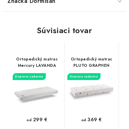
Značka
 Dormisan
SVIETIDLÁ
KVETINÁČE
Súvisiaci tovar
DETSKÝ NÁBYTOK
KUCHYNE
Ortopedický matrac
Ortopedický matrac
Mercury LAVANDA
PLUTO GRAPHEN
VSTAVANÉ SKRINE
Doprava zadarmo
Doprava zadarmo
NOČNÉ STOLÍKY
KOMODY A VITRÍNY
POSTELE
299 €
369 €
od
od