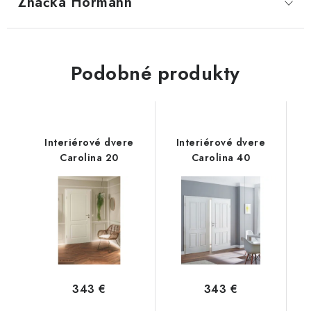
Značka
 Hörmann
ZNAČKY
Kontakty
Napíšte nám
Obchodné podmienky
Podobné produkty
Podmienky ochrany osobných údajov
Cookies
O firme
Nábytok na mieru
Najpredávanejšie produkty
Hodnotenie obchodu
Odstúpenie od zmluvy - vrátenie
Interiérové dvere
Interiérové dvere
Carolina 20
Carolina 40
343 €
343 €