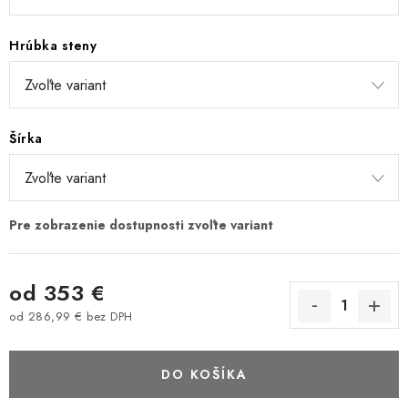
BAROVÉ STOLIČKY
Hrúbka steny
STOLY
MATRACE DORMISAN
Šírka
VANKÚŠE
LAMELOVÉ ROŠTY DO POSTELE
POHOVKY A KRESLÁ
od
353 €
TABURETKY
od
286,99 €
bez DPH
Jednotková cena:
KNIŽNICE A REGÁLY
DO KOŠÍKA
KONFERENČNÉ STOLÍKY