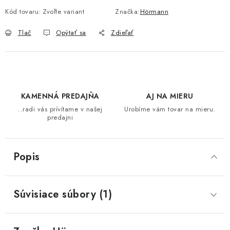
Kód tovaru:
Zvoľte variant
Značka:
Hörmann
SVIETIDLÁ
Tlač
Opýtať sa
Zdieľať
KVETINÁČE
DETSKÝ NÁBYTOK
KAMENNÁ PREDAJŇA
AJ NA MIERU
KUCHYNE
..radi vás prívítame v našej
Urobíme vám tovar na mieru.
predajni
VSTAVANÉ SKRINE
NOČNÉ STOLÍKY
Popis
KOMODY A VITRÍNY
Súvisiace súbory (1)
POSTELE