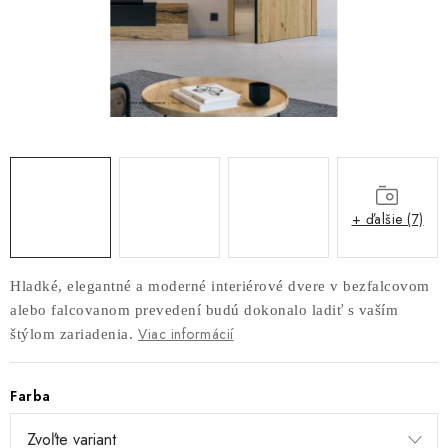
AKUSTICKÉ 3D PANELY
INTERIÉROVÉ DVERE
PREDEĽOVACIE STENY SO ŠIKMÝMI LAMELAMI 55°
SAMOSTATNE STOJACE LAMELOVÉ STENY
PREDEĽOVACIA STENA S OTOČNÝMI LAMELAMI
+ ďalšie (7)
NAJPREDÁVANEJŠIE PRODUKTY
Hladké, elegantné a moderné interiérové dvere v bezfalcovom
alebo falcovanom prevedení budú dokonalo ladiť s vaším
ZÁVESNÉ HOJDACIE KRESLÁ
Viac informácií
štýlom zariadenia.
ZÁHRADNÝ NÁBYTOK
Farba
STOLIČKY