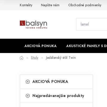
Prejsť
Kontakty
Napíšte nám
Obchodné podmienky
na
obsah
AKCIOVÁ PONUKA
AKUSTICKÉ PANELY S 
Domov
Stoly
Jedálenský stôl Twin
B
K
Preskočiť
AKCIOVÁ PONUKA
kategórie
a
o
t
č
Najpredávanejšie produkty
e
n