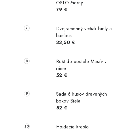
OSLO čierny
79 €
Dvojramenný vešiak biely a
bambus
33,50 €
Rošt do postele Masív v
ráme
52 €
Sada 6 kusov drevených
boxov Biela
52 €
Hojdacie kreslo