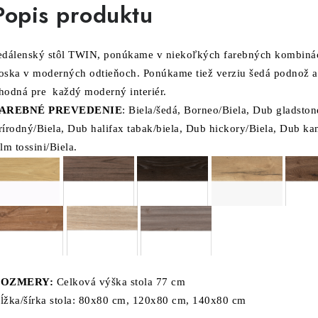
Popis produktu
edálenský stôl TWIN, ponúkame v niekoľkých farebných kombiná
oska v moderných odtieňoch.
Ponúkame tiež verziu šedá podnož a 
hodná pre každý moderný interiér.
AREBNÉ PREVEDENIE
: Biela/šedá, Borneo/Biela, Dub gladston
rírodný/Biela, Dub halifax tabak/biela,
Dub hickory/Biela, Dub kan
ilm tossini/Biela.
ROZMERY:
Celková výška stola 77 cm
ĺžka/šírka stola: 80x80 cm, 120x80 cm, 140x80 cm