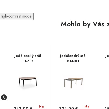
High-contrast mode
Mohlo by Vás 
Jedálenský stôl
Jedálenský stôl
J
LAZIO
DANIEL
Na
Na
243,00 €
334,00 €
1