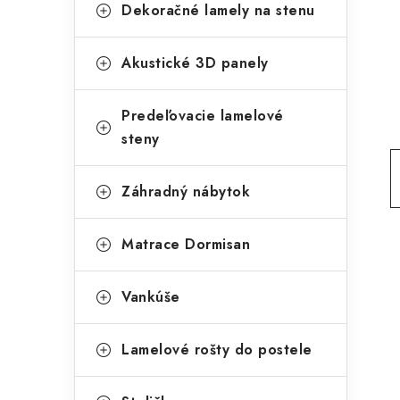
g
Dekoračné lamely na stenu
ý
ó
p
r
Akustické 3D panely
a
i
Predeľovacie lamelové
e
n
steny
e
l
Záhradný nábytok
Matrace Dormisan
Vankúše
Lamelové rošty do postele