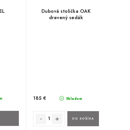
EL
Dubová stolička OAK
drevený sedák
185 €
m
Skladom
DO KOŠÍKA