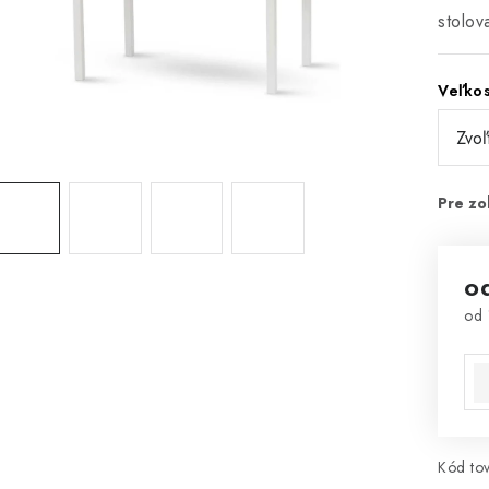
stolov
Veľko
o
od
Jed
Kód tov