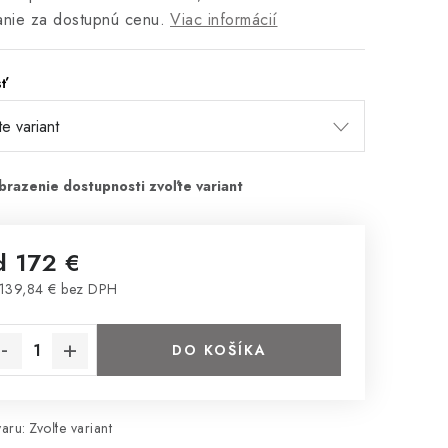
anie za dostupnú cenu.
Viac informácií
sť
d
172 €
139,84 €
bez DPH
notková cena:
DO KOŠÍKA
aru:
Zvoľte variant