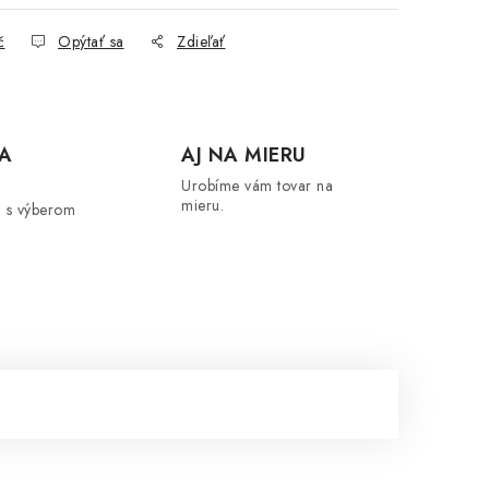
č
Opýtať sa
Zdieľať
A
AJ NA MIERU
Urobíme vám tovar na
mieru.
 s výberom