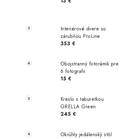
13 €
bjednávku
212,00
Skladom
Skladom
€
Do košíka
TAIL
Do košíka
Interiérové dvere so
zárubňou ProLine
353 €
Obojstranný fotorámik pre
6 fotografii
15 €
Kreslo s taburetkou
GRELLA Green
245 €
Okrúhly jedálenský stôl