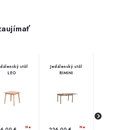
zaujímať
edálenský stôl
Jedálenský stôl
Jedálenský s
LEO
RIMINI
Ravena
Na
Na
56,00 €
226,00 €
195,00 €