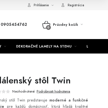
Nábytok na mieru
Najpredávanejšie produkty
Hodnotenie o
Prihlásenie
Registrácia
0905454762
Prázdny košík
NÁKUPNÝ
KOŠÍK
Y
DEKORAČNÉ LAMELY NA STENU
LAMELOVÉ 3
dálenský stôl Twin
Neohodnotené
Podrobnosti hodnotenia
enský stôl Twin predstavuje
moderné a funkčné
nie
pre každú domácnosť, ktorá hľadá kvalitné