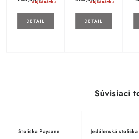
objednávku
objednávku
DETAIL
DETAIL
Súvisiaci t
Stolička Paysane
Jedálenská stolič