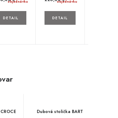
objednávku
objednávku
objed
DETAIL
DETAIL
DETAIL
ovar
ka CROCE
Dubová stolička BART