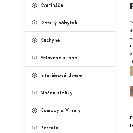
Kvetináče
Detský nábytok
J
d
v
Kuchyne
F
p
Vstavané skrine
J
Interiérové dvere
Nočné stolíky
Komody a Vitríny
D
Postele