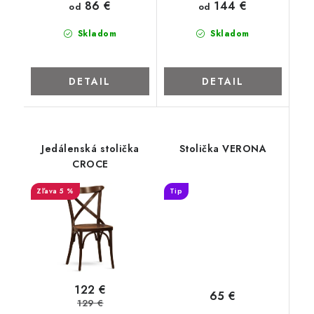
86 €
144 €
ZNAČKY
od
od
Skladom
Skladom
Kontakty
Napíšte nám
Obchodné podmienky
Podmienky ochrany osobných údajov
Cookies
O firme
DETAIL
DETAIL
Nábytok na mieru
Najpredávanejšie produkty
Hodnotenie obchodu
Odstúpenie od zmluvy - vrátenie
Jedálenská stolička
Stolička VERONA
CROCE
5 %
Tip
122 €
65 €
129 €