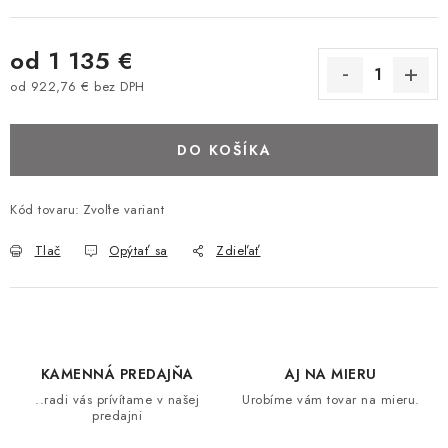
BAROVÉ STOLIČKY
od
1 135 €
STOLY
od
922,76 €
bez DPH
Jednotková cena:
MATRACE DORMISAN
DO KOŠÍKA
VANKÚŠE
Kód tovaru:
Zvoľte variant
LAMELOVÉ ROŠTY DO POSTELE
Tlač
Opýtať sa
Zdieľať
POHOVKY A KRESLÁ
TABURETKY
KAMENNÁ PREDAJŇA
AJ NA MIERU
KNIŽNICE A REGÁLY
..radi vás prívítame v našej
Urobíme vám tovar na mieru.
predajni
KONFERENČNÉ STOLÍKY