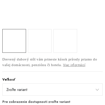
AKUSTICKÉ 3D PANELY
INTERIÉROVÉ DVERE
PREDEĽOVACIE STENY SO ŠIKMÝMI LAMELAMI 55°
SAMOSTATNE STOJACE LAMELOVÉ STENY
PREDEĽOVACIA STENA S OTOČNÝMI LAMELAMI
Drevený dubový stôl vám prinesie kúsok prírody priamo do
NAJPREDÁVANEJŠIE PRODUKTY
Viac informácií
vašej domácnosti, penziónu či hotela.
ZÁVESNÉ HOJDACIE KRESLÁ
Veľkosť
ZÁHRADNÝ NÁBYTOK
STOLIČKY