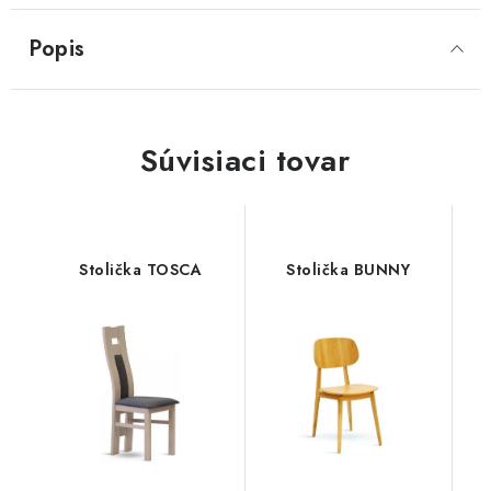
Popis
SVIETIDLÁ
KVETINÁČE
Súvisiaci tovar
DETSKÝ NÁBYTOK
KUCHYNE
Stolička TOSCA
Stolička BUNNY
VSTAVANÉ SKRINE
NOČNÉ STOLÍKY
KOMODY A VITRÍNY
POSTELE