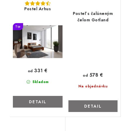
ZNAČKY
Postel Arhus
Posteľ s čalúneným
Kontakty
Napíšte nám
Obchodné podmienky
čelom Gotland
Tip
Podmienky ochrany osobných údajov
Cookies
O firme
Nábytok na mieru
Najpredávanejšie produkty
Hodnotenie obchodu
Odstúpenie od zmluvy - vrátenie
331 €
od
578 €
od
Skladom
Na objednávku
DETAIL
DETAIL