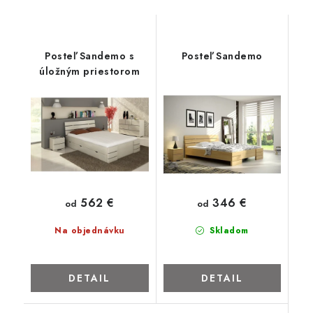
KVETINÁČE
Posteľ Sandemo s
Posteľ Sandemo
DETSKÝ NÁBYTOK
úložným priestorom
KUCHYNE
VSTAVANÉ SKRINE
INTERIÉROVÉ DVERE
562 €
346 €
od
od
NOČNÉ STOLÍKY
Na objednávku
Skladom
KOMODY A VITRÍNY
DETAIL
DETAIL
POSTELE