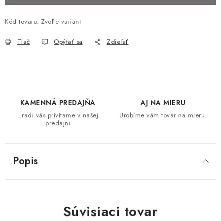
STOLY
Kód tovaru:
Zvoľte variant
MATRACE DORMISAN
Tlač
Opýtať sa
Zdieľať
VANKÚŠE
LAMELOVÉ ROŠTY DO POSTELE
KAMENNÁ PREDAJŇA
AJ NA MIERU
POHOVKY A KRESLÁ
..radi vás prívítame v našej
Urobíme vám tovar na mieru.
predajni
TABURETKY
Popis
KNIŽNICE A REGÁLY
KONFERENČNÉ STOLÍKY
Súvisiaci tovar
SVIETIDLÁ