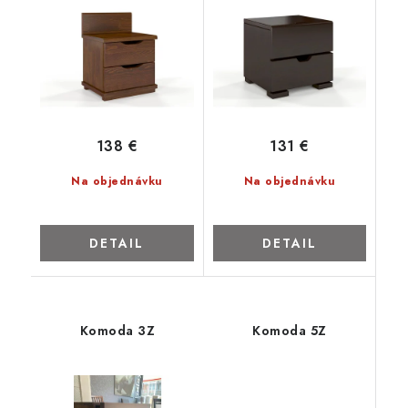
ZNAČKY
Kontakty
Napíšte nám
Obchodné podmienky
Podmienky ochrany osobných údajov
Cookies
O firme
Nábytok na mieru
Najpredávanejšie produkty
138 €
131 €
Hodnotenie obchodu
Odstúpenie od zmluvy - vrátenie
Na objednávku
Na objednávku
DETAIL
DETAIL
Komoda 3Z
Komoda 5Z