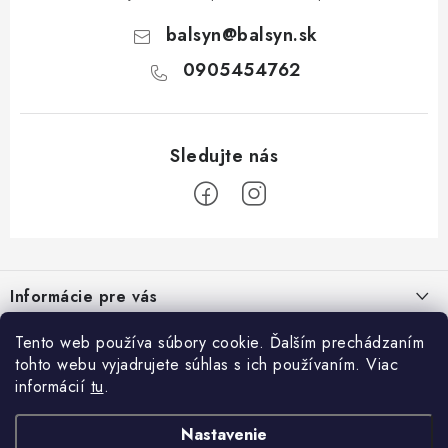
balsyn
@
balsyn.sk
0905454762
Z
á
Informácie pre vás
p
ä
Kontakty
Tento web používa súbory cookie. Ďalším prechádzaním
Blog
t
tohto webu vyjadrujete súhlas s ich používaním. Viac
Napíšte nám
i
informácií
tu
.
Nápady na úpravu steny: Dekoratívne obklady, lamely a akustické
Prijímame online platby
e
Obchodné podmienky
panely.
Nastavenie