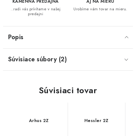
KAMENNÁ PREDAJŇA
AJ NA MIERU
..radi vás prívítame v našej
Urobíme vám tovar na mieru.
SVIETIDLÁ
predajni
KVETINÁČE
Popis
DETSKÝ NÁBYTOK
Súvisiace súbory (2)
KUCHYNE
VSTAVANÉ SKRINE
Súvisiaci tovar
NOČNÉ STOLÍKY
KOMODY A VITRÍNY
Arhus 2Z
Hessler 2Z
POSTELE