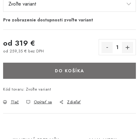
BAROVÉ STOLIČKY
STOLY
MATRACE DORMISAN
od
319 €
od
259,35 €
bez DPH
VANKÚŠE
Jednotková cena:
DO KOŠÍKA
LAMELOVÉ ROŠTY DO POSTELE
POHOVKY A KRESLÁ
Kód tovaru:
Zvoľte variant
Tlač
Opýtať sa
Zdieľať
TABURETKY
KNIŽNICE A REGÁLY
KONFERENČNÉ STOLÍKY