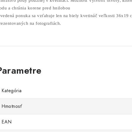
nožstvo pôdy použitej v kvetináči. Možnosť vytvoriť otvory, kto
odu a chránia korene pred hnilobou
vedená ponuka sa vzťahuje len na biely kvetináč veľkosti 36x19 
rezentovaných na fotografiách.
Kategória
Hmotnosť
EAN