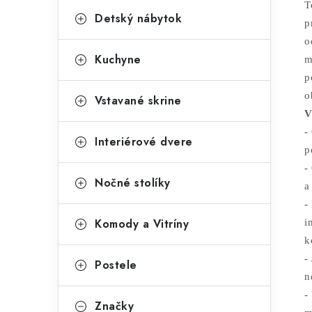
T
Detský nábytok
p
o
Kuchyne
m
p
o
Vstavané skrine
V
-
Interiérové dvere
p
-
Nočné stolíky
a
-
Komody a Vitríny
i
k
-
Postele
n
-
Značky