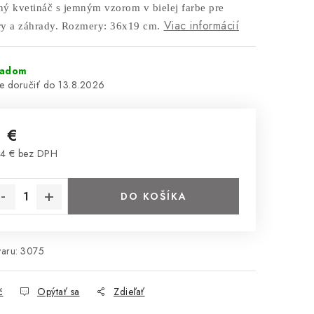
ý kvetináč s jemným vzorom v bielej farbe pre
Viac informácií
éry a záhrady. Rozmery: 36x19 cm.
ladom
13.8.2026
1 €
4 € bez DPH
notková cena:
DO KOŠÍKA
aru:
3075
č
Opýtať sa
Zdieľať