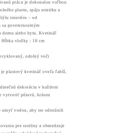
ávanú prácu je dokonalou voľbou
lného plastu, spája estetiku a
ýlu interiéru – od
m sa poveternostným
u domu alebo bytu. Kvetináč
. Hĺbka vložky : 18 cm
recyklovaný, odolný voči
e plastový kvetináč oveľa ľahší,
 jedinečnú dekoráciu v každom
e vytvoriť pútavú, krásnu
o umyť vodou, aby ste odstránili
ovania pre rastliny a obmedzuje