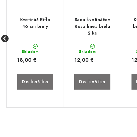
Kvetináč Riflo
Sada kvetináčov
K
46 cm biely
Rosa linea biela
b
2 ks
Skladom
Skladom
18,00 €
12,00 €
1
Do košíka
Do košíka