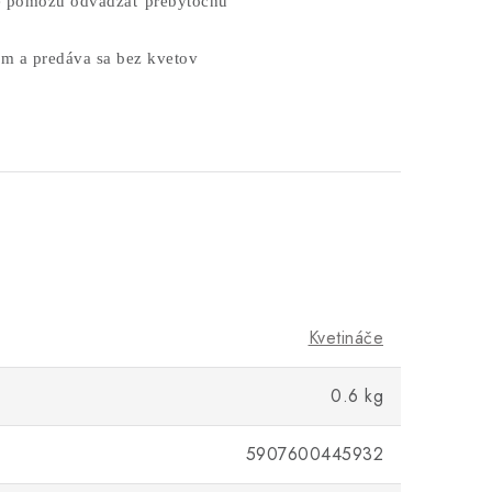
ré pomôžu odvádzať prebytočnú
cm a predáva sa bez kvetov
Kvetináče
0.6 kg
5907600445932