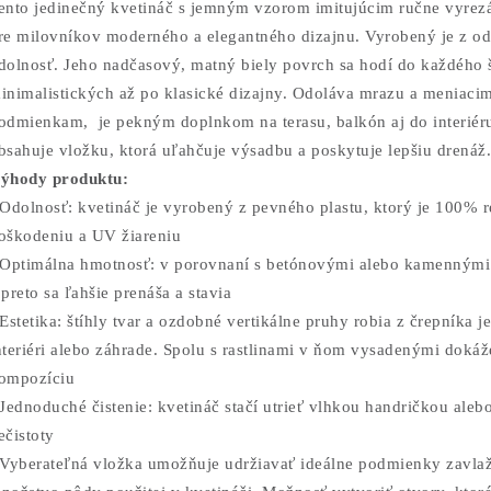
ento jedinečný kvetináč s jemným vzorom imitujúcim ručne vyrez
re milovníkov moderného a elegantného dizajnu. Vyrobený je z odo
dolnosť. Jeho nadčasový, matný biely povrch sa hodí do každého št
inimalistických až po klasické dizajny. Odoláva mrazu a meniaci
odmienkam, je pekným doplnkom na terasu, balkón aj do interiér
bsahuje vložku, ktorá uľahčuje výsadbu a poskytuje lepšiu drenáž
ýhody produktu:
 Odolnosť: kvetináč je vyrobený z pevného plastu, ktorý je 100% 
oškodeniu a UV žiareniu
 Optimálna hmotnosť: v porovnaní s betónovými alebo kamennými j
 preto sa ľahšie prenáša a stavia
 Estetika: štíhly tvar a ozdobné vertikálne pruhy robia z črepníka
nteriéri alebo záhrade. Spolu s rastlinami v ňom vysadenými dokáž
ompozíciu
 Jednoduché čistenie: kvetináč stačí utrieť vlhkou handričkou aleb
ečistoty
 Vyberateľná vložka umožňuje udržiavať ideálne podmienky zavlaž