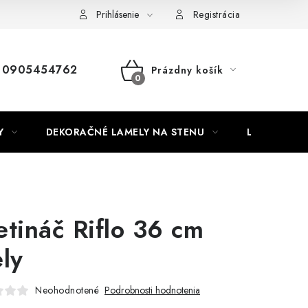
Nábytok na mieru
Najpredávanejšie produkty
Hodnotenie o
Prihlásenie
Registrácia
0905454762
Prázdny košík
NÁKUPNÝ
KOŠÍK
Y
DEKORAČNÉ LAMELY NA STENU
LAMELOVÉ 3
etináč Riflo 36 cm
ely
Neohodnotené
Podrobnosti hodnotenia