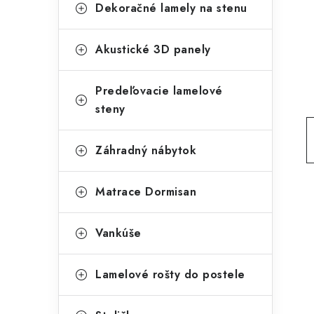
g
Dekoračné lamely na stenu
ý
ó
p
r
Akustické 3D panely
a
i
Predeľovacie lamelové
e
n
steny
e
l
Záhradný nábytok
Matrace Dormisan
Vankúše
Lamelové rošty do postele