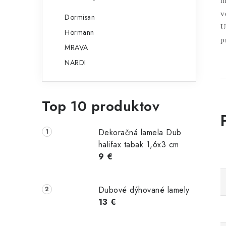
m
v
Dormisan
U
Hörmann
p
MRAVA
NARDI
Top 10 produktov
Dekoračná lamela Dub
halifax tabak 1,6x3 cm
9 €
Dubové dýhované lamely
13 €