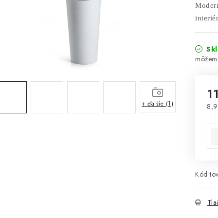
Modern
interi
Sk
1
+ ďalšie (1)
8,9
Jed
Kód tov
Tla