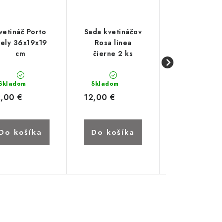
vetináč Porto
Sada kvetináčov
Sada kvetin
iely 36x19x19
Rosa linea
Rosa line
cm
čierne 2 ks
zelena 2 
Skladom
Skladom
Skladom
2,00 €
12,00 €
12,00 €
Do košíka
Do košíka
Do koší