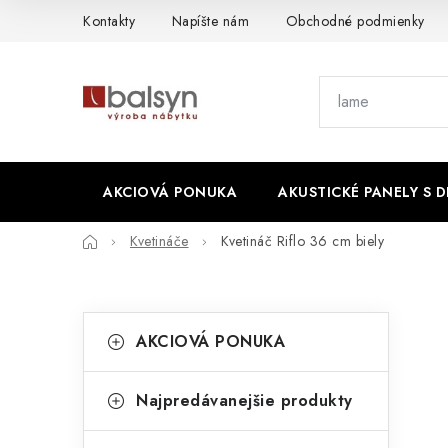
Prejsť
Kontakty
Napíšte nám
Obchodné podmienky
na
obsah
AKCIOVÁ PONUKA
AKUSTICKÉ PANELY S 
Domov
Kvetináče
Kvetináč Riflo 36 cm biely
B
K
Preskočiť
AKCIOVÁ PONUKA
kategórie
a
o
t
č
Najpredávanejšie produkty
e
n