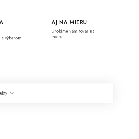
A
AJ NA MIERU
Urobíme vám tovar na
mieru.
 s výberom
ukty