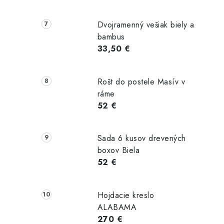
Dvojramenný vešiak biely a
áč Porto
Kvetináč Bloom
Kvetináč Porto
bambus
 Čierny
čierny betón
46 cm Sivý
33,50 €
tón
36x56 cm
Betón
Rošt do postele Masív v
om
Skladom
Skladom
ráme
€
19,50 €
16,00 €
52 €
ošíka
Do košíka
Do košíka
Sada 6 kusov drevených
boxov Biela
52 €
Hojdacie kreslo
ALABAMA
270 €