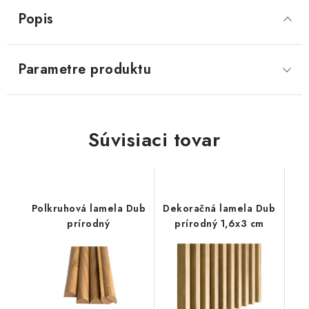
Popis
SVIETIDLÁ
KVETINÁČE
Parametre produktu
DETSKÝ NÁBYTOK
Súvisiaci tovar
KUCHYNE
VSTAVANÉ SKRINE
NOČNÉ STOLÍKY
Polkruhová lamela Dub
Dekoračná lamela Dub
prírodný
prírodný 1,6x3 cm
KOMODY A VITRÍNY
POSTELE