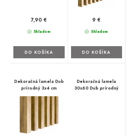
ZNAČKY
7,90 €
9 €
Kontakty
Napíšte nám
Obchodné podmienky
Podmienky ochrany osobných údajov
Cookies
O firme
Skladom
Skladom
Nábytok na mieru
Najpredávanejšie produkty
Hodnotenie obchodu
Odstúpenie od zmluvy - vrátenie
DO KOŠÍKA
DO KOŠÍKA
Dekoračná lamela Dub
Dekoračná lamela
prírodný 3x4 cm
30x60 Dub prírodný