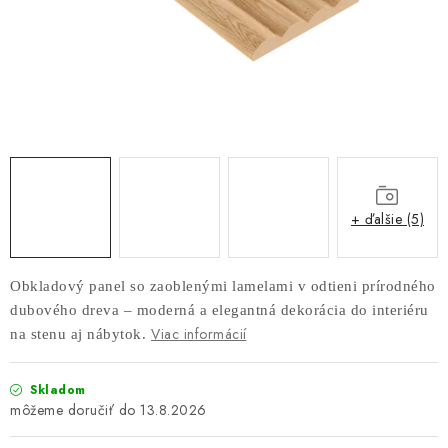
AKUSTICKÉ 3D PANELY
INTERIÉROVÉ DVERE
PREDEĽOVACIE STENY SO ŠIKMÝMI LAMELAMI 55°
SAMOSTATNE STOJACE LAMELOVÉ STENY
PREDEĽOVACIA STENA S OTOČNÝMI LAMELAMI
+ ďalšie (5)
NAJPREDÁVANEJŠIE PRODUKTY
Obkladový panel so zaoblenými lamelami v odtieni prírodného
dubového dreva – moderná a elegantná dekorácia do interiéru
ZÁVESNÉ HOJDACIE KRESLÁ
Viac informácií
na stenu aj nábytok.
ZÁHRADNÝ NÁBYTOK
Skladom
13.8.2026
STOLIČKY