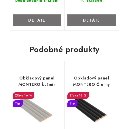
Doba dodania 8-12 dní
Skladom
DETAIL
DETAIL
Podobné produkty
Obkladový panel
Obkladový panel
MONTERO kašmír
MONTERO Čierny
16 %
16 %
Tip
Tip