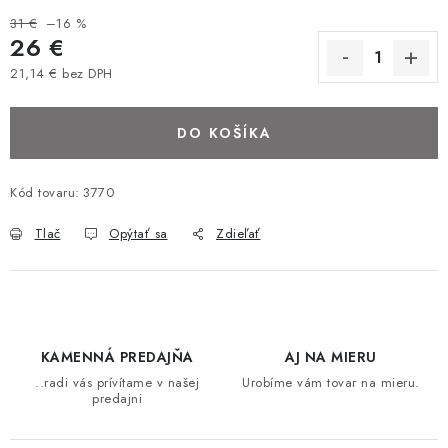
BAROVÉ STOLIČKY
31 €
–16 %
26 €
STOLY
21,14 € bez DPH
Jednotková cena:
MATRACE DORMISAN
DO KOŠÍKA
VANKÚŠE
Kód tovaru:
3770
LAMELOVÉ ROŠTY DO POSTELE
Tlač
Opýtať sa
Zdieľať
POHOVKY A KRESLÁ
TABURETKY
KAMENNÁ PREDAJŇA
AJ NA MIERU
..radi vás prívítame v našej
Urobíme vám tovar na mieru.
KNIŽNICE A REGÁLY
predajni
KONFERENČNÉ STOLÍKY