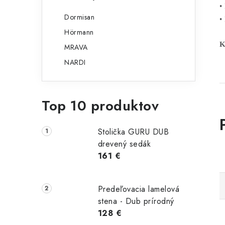
•
Dormisan
•
Hörmann
K
MRAVA
NARDI
Top 10 produktov
Stolička GURU DUB
drevený sedák
161 €
Predeľovacia lamelová
stena - Dub prírodný
128 €