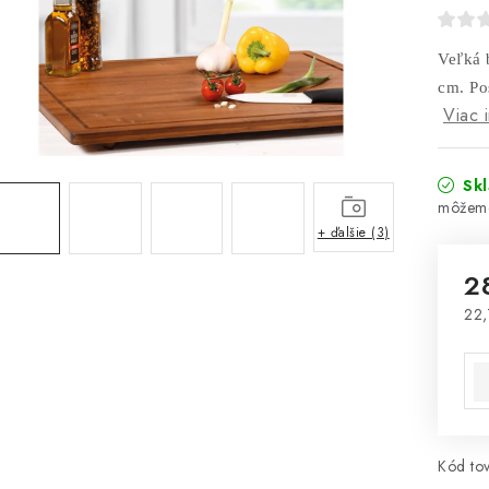
Veľká 
cm. Po
Viac 
Sk
+ ďalšie (3)
2
22,
Jed
Kód tov