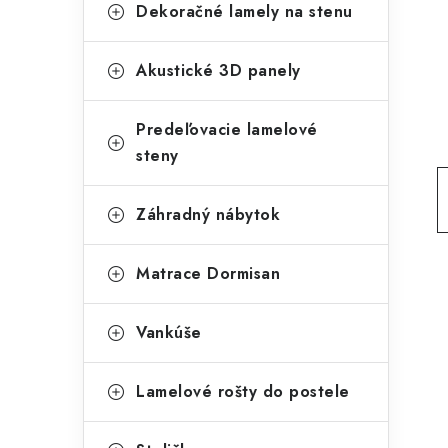
g
Dekoračné lamely na stenu
ý
ó
p
r
Akustické 3D panely
a
i
Predeľovacie lamelové
e
n
steny
e
l
Záhradný nábytok
Matrace Dormisan
Vankúše
Lamelové rošty do postele