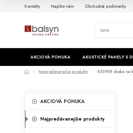
Prejsť
Kontakty
Napíšte nám
Obchodné podmienky
na
obsah
AKCIOVÁ PONUKA
AKUSTICKÉ PANELY S 
Domov
Najpredávanejšie produkty
KESPER doska na k
B
K
Preskočiť
AKCIOVÁ PONUKA
kategórie
a
o
t
č
Najpredávanejšie produkty
e
n