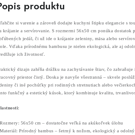
Popis produktu
ľahčite si varenie a zároveň dodajte kuchyni štipku elegancie s 
a krájanie a servírovanie. S rozmermi 56x50 cm ponúka dostatok p
bľúbených jedál, či už ide o krájanie zeleniny, mäsa alebo servíro
tole. Vďaka prírodnému bambusu je nielen ekologická, ale aj odo
redlžuje ich životnosť.
raktický dizajn zahŕňa drážku na zachytávanie štiav, čo zabraňuje 
racovný priestor čistý. Doska je navyše všestranná – skvele poslúž
deniny či iné pochúťky pri rodinných stretnutiach alebo večierkoc
ento funkčný a estetický kúsok, ktorý kombinuje kvalitu, trvanlivo
lastnosti:
 Rozmery: 56x50 cm – dostatočne veľká na akúkoľvek úlohu
 Materiál: Prírodný bambus – šetrný k nožom, ekologický a odolný