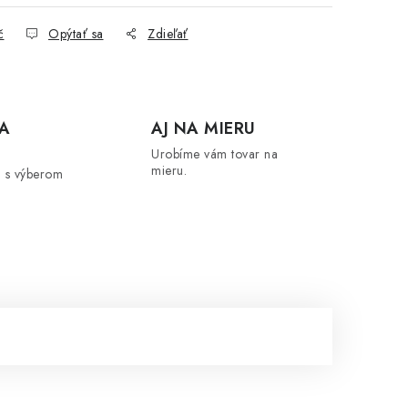
č
Opýtať sa
Zdieľať
A
AJ NA MIERU
Urobíme vám tovar na
mieru.
 s výberom