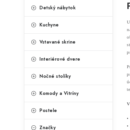
Detský nábytok
U
Kuchyne
n
o
Vstavané skrine
s
p
Interiérové dvere
P
p
Nočné stolíky
ú
t
Komody a Vitríny
V
Postele
•
•
Značky