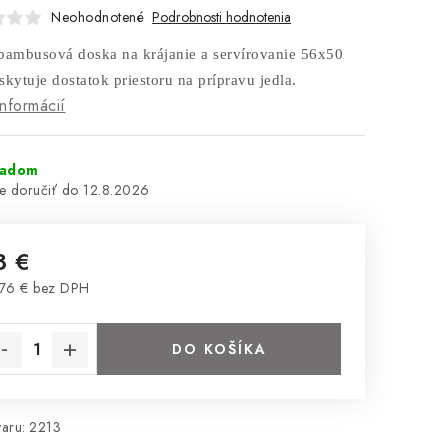
Neohodnotené
Podrobnosti hodnotenia
bambusová doska na krájanie a servírovanie 56x50
skytuje dostatok priestoru na prípravu jedla.
informácií
ladom
12.8.2026
8 €
76 € bez DPH
notková cena:
DO KOŠÍKA
aru:
2213