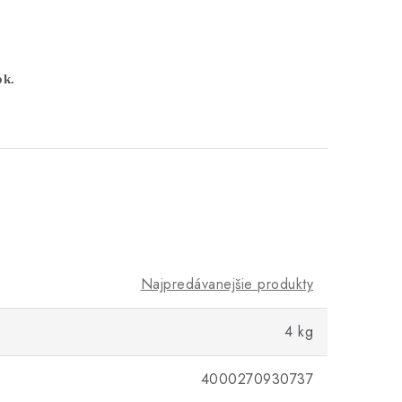
ok.
Najpredávanejšie produkty
4 kg
4000270930737