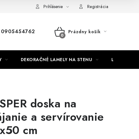
Nábytok na mieru
Najpredávanejšie produkty
Hodnotenie o
Prihlásenie
Registrácia
0905454762
Prázdny košík
NÁKUPNÝ
KOŠÍK
Y
DEKORAČNÉ LAMELY NA STENU
LAMELOVÉ 3
SPER doska na
ájanie a servírovanie
x50 cm