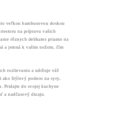
touto veľkou bambusovou doskou
riestoru na prípravu vašich
vanie rôznych delikates priamo na
lná a jemná k vašim nožom, čím
ich rozlievaniu a udržuje váš
i ako štýlový podnos na syry,
h. Pridajte do svojej kuchyne
sť a nadčasový dizajn.