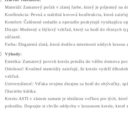
Materiál: Zamatový poťah v zlatej farbe, ktorý je príjemný na do
Konštrukcia: Pevná a stabilná kovová konštrukcia, ktorá zaisťuj
Komfort: Čalúnené sedadlo a operadlo poskytujú vynikajúcu opo
Dizajn: Moderný a štýlový vzhľad, ktorý sa hodí do rôznych typ
súčasné.
Farba: Elegantná zlatá, ktorá dodáva miestnosti nádych luxusu a
Výhody:
Estetika: Zamatový povrch kresla prináša do vášho domova poci
Odolnosť: Kvalitné materiály zaisťujú, že kreslo vydrží dlhodo
vzhľad.
Univerzálnosť: Vďaka svojmu dizajnu sa hodí do obývačky, spáln
čítacieho kútika.
Kreslo ASTI v zlatom zamate je ideálnou voľbou pre tých, ktorí 
pohodlia. Doprajte si chvíle oddychu v luxusnom kresle, ktoré