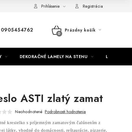
Nábytok na mieru
Najpredávanejšie produkty
Hodnotenie o
Prihlásenie
Registrácia
0905454762
Prázdny košík
NÁKUPNÝ
KOŠÍK
Y
DEKORAČNÉ LAMELY NA STENU
LAMELOVÉ 3
eslo ASTI zlatý zamat
Neohodnotené
Podrobnosti hodnotenia
tné kresielko s príjemným zamatovým čalúnením z
vej látky, vhodné do domácnosti, reštaurácie, pizzerie,