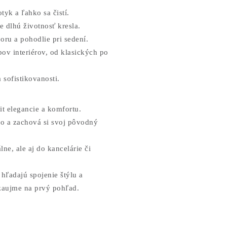
tyk a ľahko sa čistí.
e dlhú životnosť kresla.
ru a pohodlie pri sedení.
ov interiérov, od klasických po
 sofistikovanosti.
t elegancie a komfortu.
bo a zachová si svoj pôvodný
e, ale aj do kancelárie či
hľadajú spojenie štýlu a
 zaujme na prvý pohľad.