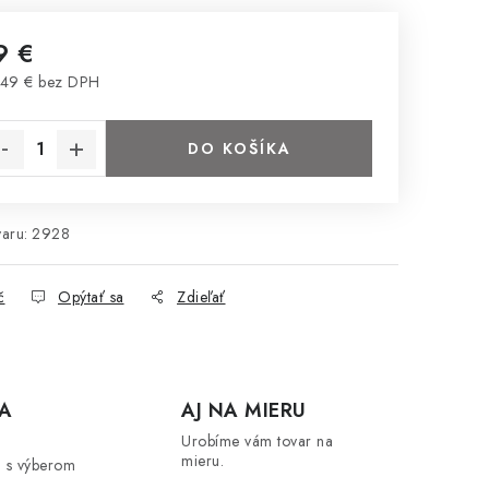
9 €
49 € bez DPH
notková cena:
DO KOŠÍKA
aru:
2928
č
Opýtať sa
Zdieľať
A
AJ NA MIERU
Urobíme vám tovar na
mieru.
 s výberom