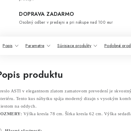
DOPRAVA ZADARMO
Osobný odber v predajni a pri nákupe nad 100 eur
Popis
Parametre
Súvisiace produkty
Podobné prod
Popis produktu
reslo ASTI v elegantnom zlatom zamatovom prevedení je skvost
nteriéru. Tento kus nábytku spája moderný dizajn s vysokým komf
iestom na oddych.
OZMERY:
Výška kresla 78 cm. Šírka kresla 62 cm. Výška sedadl
Hlavné vlastnosti: