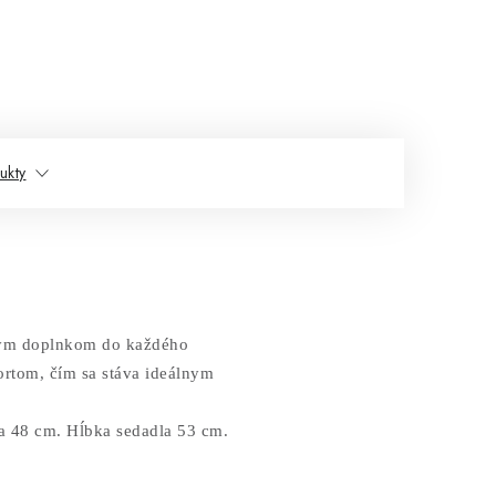
ukty
ným doplnkom do každého
ortom, čím sa stáva ideálnym
a 48 cm. Hĺbka sedadla 53 cm.