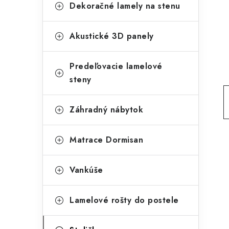
g
Dekoračné lamely na stenu
ý
ó
p
r
Akustické 3D panely
a
i
Predeľovacie lamelové
e
n
steny
e
l
Záhradný nábytok
Matrace Dormisan
Vankúše
Lamelové rošty do postele