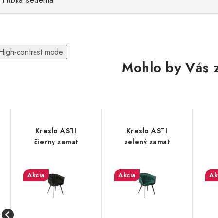
Hĺbka sedenia
High-contrast mode
Mohlo by Vás 
Kreslo ASTI
Kreslo ASTI
čierny zamat
zelený zamat
Akcia
Akcia
Ak