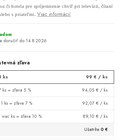
u či hotela pre spríjemnenie chvíľ pri televízii, čítaní
Viac informácií
lebo s priateľmi.
ladom
14.8.2026
tevná zľava
3 ks
99 €
/ ks
7 ks = zľava 5 %
94,05 €
/ ks
11 ks = zľava 7 %
92,07 €
/ ks
 viac ks = zľava 10 %
89,10 €
/ ks
Ušetríte
0 €