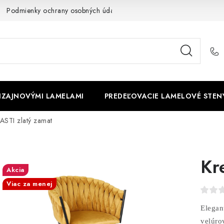
Podmienky ochrany osobných údajov
Cookies
O firme
DIZAJNOVÝMI LAMELAMI
PREDEĽOVACIE LAMELOVÉ STEN
 ASTI zlatý zamat
Kr
Akcia
Viac za menej
Elegan
velúro