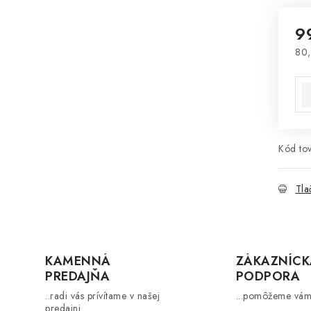
9
80,
Jed
Kód tov
Tla
KAMENNÁ
ZÁKAZNÍCK
PREDAJŇA
PODPORA
..radi vás prívítame v našej
...pomôžeme vám
predajni