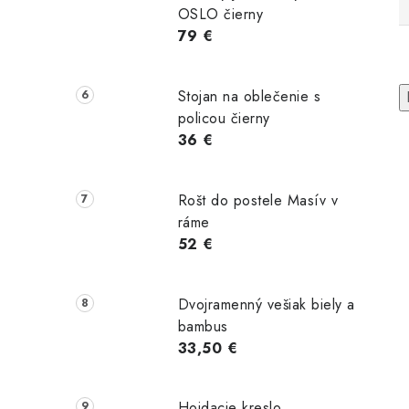
OSLO čierny
79 €
Stojan na oblečenie s
policou čierny
36 €
Rošt do postele Masív v
ráme
52 €
únené
Kreslo s
Kreslo s
 Montana
taburetkou
taburetkou
Royal medené
Royal grafit
Dvojramenný vešiak biely a
bambus
33,50 €
Hojdacie kreslo