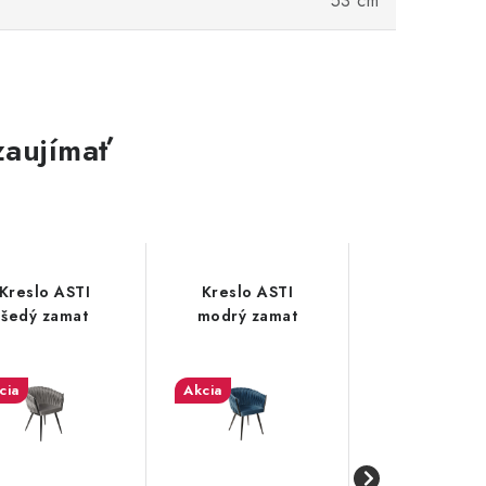
53 cm
zaujímať
Kreslo ASTI
Kreslo ASTI
Kreslo s
šedý zamat
modrý zamat
taburetko
Karmen
tmavosiv
cia
Akcia