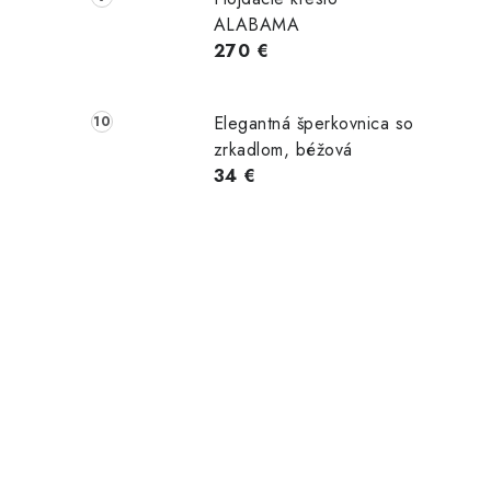
ALABAMA
 €
244,00 €
244,00 €
270 €
Skladom
Skladom
Skladom
Do košíka
Do košíka
Elegantná šperkovnica so
TAIL
zrkadlom, béžová
34 €