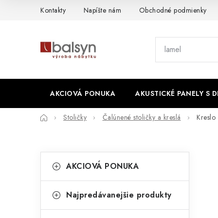
Prejsť
Kontakty
Napíšte nám
Obchodné podmienky
na
obsah
AKCIOVÁ PONUKA
AKUSTICKÉ PANELY S 
Domov
Stoličky
Čalúnené stoličky a kreslá
Kreslo
B
K
Preskočiť
AKCIOVÁ PONUKA
kategórie
a
o
t
č
Najpredávanejšie produkty
e
n