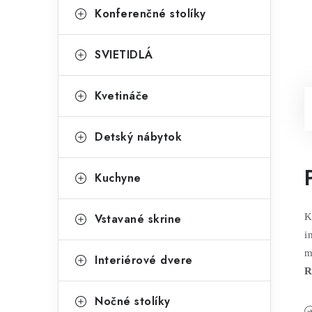
Konferenčné stolíky
SVIETIDLÁ
Kvetináče
Detský nábytok
Kuchyne
Vstavané skrine
K
i
m
Interiérové dvere
R
Nočné stolíky