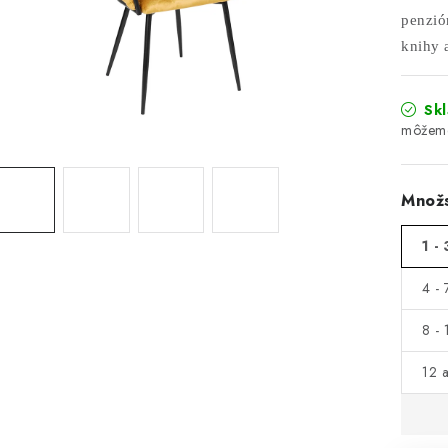
penzión
knihy a
Sk
Množs
1 - 
4 - 
8 - 
12 a