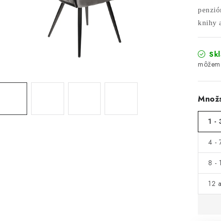
penzión
knihy a
Sk
Množs
1 - 
4 - 
8 - 
12 a