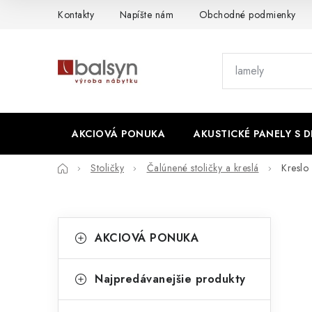
Prejsť
Kontakty
Napíšte nám
Obchodné podmienky
na
obsah
AKCIOVÁ PONUKA
AKUSTICKÉ PANELY S 
Domov
Stoličky
Čalúnené stoličky a kreslá
Kreslo
B
K
Preskočiť
AKCIOVÁ PONUKA
kategórie
a
o
t
č
Najpredávanejšie produkty
e
n