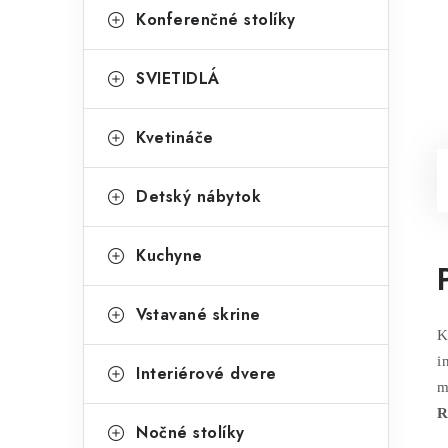
Konferenčné stolíky
SVIETIDLÁ
Kvetináče
Detský nábytok
Kuchyne
Vstavané skrine
K
i
Interiérové dvere
m
R
Nočné stolíky