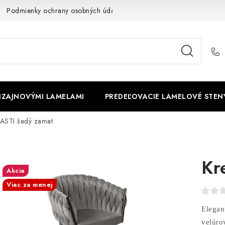
Podmienky ochrany osobných údajov
Cookies
O firme
DIZAJNOVÝMI LAMELAMI
PREDEĽOVACIE LAMELOVÉ STEN
 ASTI šedý zamat
Kr
Akcia
Viac za menej
Elegan
velúro