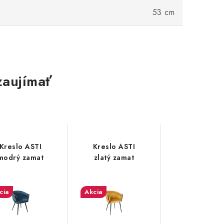
53 cm
zaujímať
Kreslo ASTI
Kreslo ASTI
Kreslo s
modrý zamat
zlatý zamat
taburetko
Karmen
tmavosiv
cia
Akcia