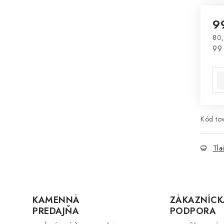
9
80,
Jed
99 
Kód tov
Tla
KAMENNÁ
ZÁKAZNÍCK
PREDAJŇA
PODPORA