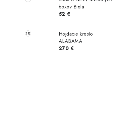
boxov Biela
52 €
66,00 €
119,00 €
0 €
78,00
156,00
Skladom
Skladom
Skladom
€
€
Hojdacie kreslo
ošíka
ALABAMA
Do košíka
DETAIL
270 €