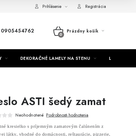
Nábytok na mieru
Najpredávanejšie produkty
Hodnotenie o
Prihlásenie
Registrácia
0905454762
Prázdny košík
NÁKUPNÝ
KOŠÍK
Y
DEKORAČNÉ LAMELY NA STENU
LAMELOVÉ 3
eslo ASTI šedý zamat
Neohodnotené
Podrobnosti hodnotenia
tné kresielko s príjemným zamatovým čalúnením z
vej látky, vhodné do domácnosti, reštaurácie, pizzerie,