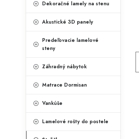
g
Dekoračné lamely na stenu
ý
ó
p
r
Akustické 3D panely
a
i
Predeľovacie lamelové
e
n
steny
e
l
Záhradný nábytok
Matrace Dormisan
Vankúše
Lamelové rošty do postele