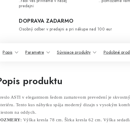
..radi vás prívítame v našej
...pomôžeme vám
predajni
DOPRAVA ZADARMO
Osobný odber v predajni a pri nákupe nad 100 eur
Popis
Parametre
Súvisiace produkty
Podobné prod
Popis produktu
reslo ASTI v elegantnom šedom zamatovom prevedení je skvost
nteriéru. Tento kus nábytku spája moderný dizajn s vysokým komf
iestom na oddych.
OZMERY:
Výška kresla 78 cm. Šírka kresla 62 cm. Výška sedadl