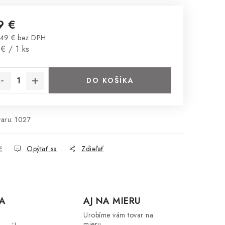
9 €
49 € bez DPH
notková cena:
€ / 1 ks
DO KOŠÍKA
aru:
1027
č
Opýtať sa
Zdieľať
A
AJ NA MIERU
Urobíme vám tovar na
mieru.