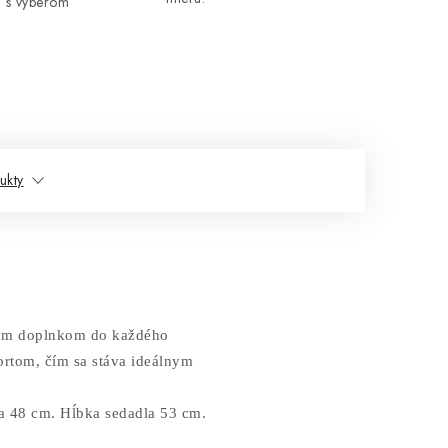
 s výberom
ukty
ným doplnkom do každého
ortom, čím sa stáva ideálnym
a 48 cm. Hĺbka sedadla 53 cm.