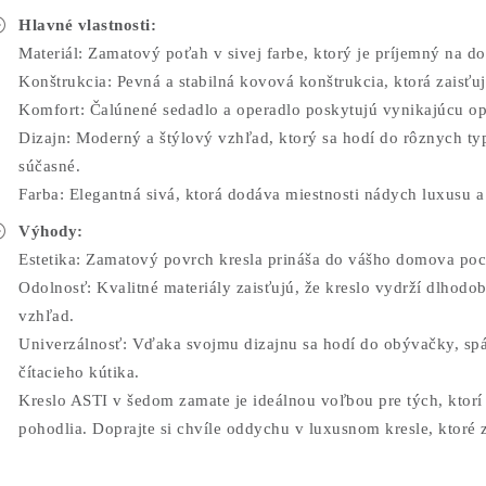
Hlavné vlastnosti:
Materiál: Zamatový poťah v sivej farbe, ktorý je príjemný na dot
Konštrukcia: Pevná a stabilná kovová konštrukcia, ktorá zaisťuj
Komfort: Čalúnené sedadlo a operadlo poskytujú vynikajúcu opo
Dizajn: Moderný a štýlový vzhľad, ktorý sa hodí do rôznych typ
súčasné.
Farba: Elegantná sivá, ktorá dodáva miestnosti nádych luxusu a 
Výhody:
Estetika: Zamatový povrch kresla prináša do vášho domova poci
Odolnosť: Kvalitné materiály zaisťujú, že kreslo vydrží dlhodo
vzhľad.
Univerzálnosť: Vďaka svojmu dizajnu sa hodí do obývačky, spáln
čítacieho kútika.
Kreslo ASTI v šedom zamate je ideálnou voľbou pre tých, ktorí 
pohodlia. Doprajte si chvíle oddychu v luxusnom kresle, ktoré