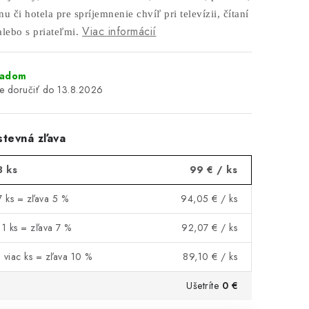
u či hotela pre spríjemnenie chvíľ pri televízii, čítaní
Viac informácií
lebo s priateľmi.
ladom
13.8.2026
tevná zľava
3 ks
99 €
/ ks
7 ks = zľava 5 %
94,05 €
/ ks
11 ks = zľava 7 %
92,07 €
/ ks
 viac ks = zľava 10 %
89,10 €
/ ks
Ušetríte
0 €