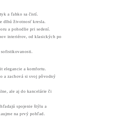
yk a ľahko sa čistí.
e dlhú životnosť kresla.
ru a pohodlie pri sedení.
ov interiérov, od klasických po
sofistikovanosti.
t elegancie a komfortu.
bo a zachová si svoj pôvodný
e, ale aj do kancelárie či
hľadajú spojenie štýlu a
 zaujme na prvý pohľad.