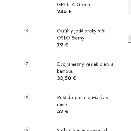
GRELLA Green
245 €
Okrúhly jedálenský stôl
OSLO čierny
79 €
Dvojramenný vešiak biely a
bambus
33,50 €
slo s
Stolička SIMON
Čalúnené
retkou
šedá
kreslo Montana
Rošt do postele Masív v
 svetlá
ráme
edá
52 €
Sada 6 kusov drevených