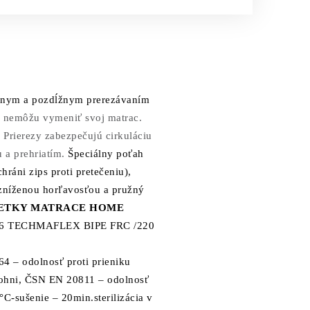
čnym a pozdĺžnym prerezávaním
i
nemôžu vymeniť svoj matrac.
.
Prierezy zabezpečujú cirkuláciu
 a prehriatím.
Špeciálny poťah
áni zips proti pretečeniu),
 zníženou horľavosťou a pružný
ETKY MATRACE HOME
6 TECHMAFLEX BIPE FRC /220
4 – odolnosť proti prieniku
 ohni,
ČSN EN 20811 – odolnosť
°C-sušenie – 20min.sterilizácia v