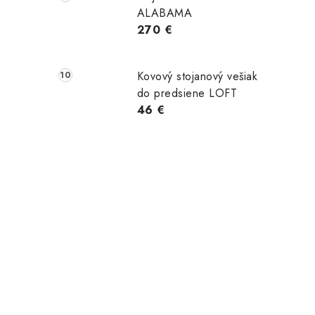
ALABAMA
270 €
Kovový stojanový vešiak
0 €
399,00 €
609,00 €
Skladom
Skladom
Skladom
do predsiene LOFT
46 €
TAIL
DETAIL
DETAIL