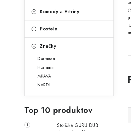
a
(
Komody a Vitríny
p
D
Postele
m
Značky
Dormisan
Hörmann
MRAVA
NARDI
Top 10 produktov
Stolička GURU DUB