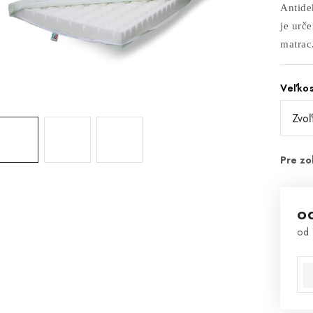
Antide
je urč
matrac
Veľko
o
od
Jed