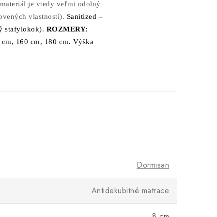
materiál je vtedy veľmi odolný
ovených vlastností).
Sanitized –
tý stafylokok).
ROZMERY:
0 cm, 160 cm, 180 cm. Výška
Dormisan
Antidekubitné matrace
8 cm