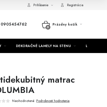
Nábytok na mieru
Najpredávanejšie produkty
Hodnotenie o
Prihlásenie
Registrácia
0905454762
Prázdny košík
NÁKUPNÝ
KOŠÍK
Y
DEKORAČNÉ LAMELY NA STENU
LAMELOVÉ 3
tidekubitný matrac
OLUMBIA
Neohodnotené
Podrobnosti hodnotenia