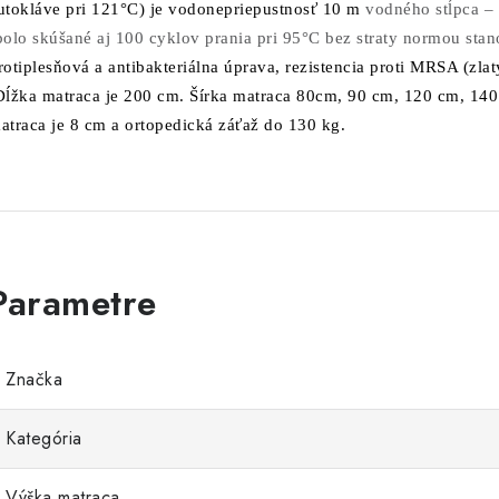
utokláve pri 121°C) je vodonepriepustnosť 10 m
vodného stĺpca – 
bolo skúšané aj 100 cyklov prania pri 95°C bez straty normou stan
rotiplesňová a antibakteriálna úprava, rezistencia proti MRSA (zla
ĺžka matraca je 200 cm. Šírka matraca 80cm, 90 cm, 120 cm, 14
atraca je 8 cm a ortopedická záťaž do 130 kg.
Značka
Kategória
Výška matraca