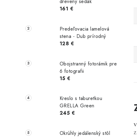
drevený sedák
161 €
Predeľovacia lamelová
stena - Dub prírodný
128 €
Obojstranný fotorámik pre
6 fotografii
15 €
Kreslo s taburetkou
GRELLA Green
245 €
V
Okrúhly jedálenský stôl
Z