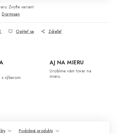
aru:
Zvoľte variant
:
Dormisan
č
Opýtať sa
Zdieľať
A
AJ NA MIERU
Urobíme vám tovar na
mieru.
 s výberom
kty
Podobné produkty