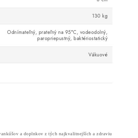
130 kg
Odnímateľný, prateľný na 95°C, vodeodolný,
paropriepustný, baktériostatický
Vákuové
kúšov a doplnkov z tých najkvalitnejších a zdraviu