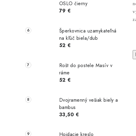
OSLO čierny
n
79 €
v
z
Šperkovnica uzamykateľná
na kľúč biela/dub
52 €
Rošt do postele Masív v
ráme
52 €
Dvojramenný vešiak biely a
edický
Obojstranný
Obojstranný
bambus
 URANUS
matrac VENUS
matrac
33,50 €
ROMANO
Hojdacie kreslo