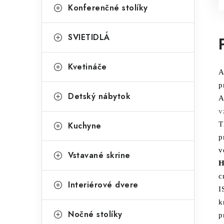
Konferenčné stolíky
SVIETIDLÁ
Kvetináče
A
p
Detský nábytok
A
v
Kuchyne
T
p
v
Vstavané skrine
H
c
Interiérové dvere
I
k
Nočné stolíky
p