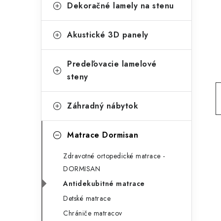
g
Dekoračné lamely na stenu
ý
ó
p
r
Akustické 3D panely
a
i
Predeľovacie lamelové
e
n
steny
e
l
Záhradný nábytok
Matrace Dormisan
Zdravotné ortopedické matrace -
DORMISAN
Antidekubitné matrace
Detské matrace
Chrániče matracov