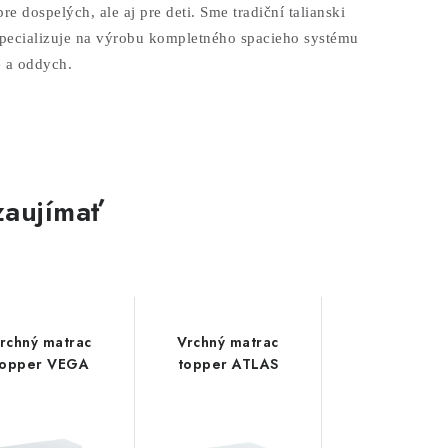
e dospelých, ale aj pre deti.
Sme tradiční talianski
ecializuje na výrobu kompletného spacieho systému
e a oddych.
zaujímať
rchný matrac
Vrchný matrac
Ortopedic
topper VEGA
topper ATLAS
matrac AN