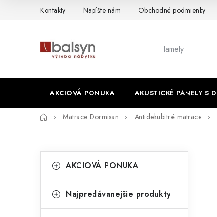
Prejsť
Kontakty
Napíšte nám
Obchodné podmienky
na
obsah
AKCIOVÁ PONUKA
AKUSTICKÉ PANELY S 
Domov
Matrace Dormisan
Antidekubitné matrace
B
K
Preskočiť
AKCIOVÁ PONUKA
kategórie
a
o
t
č
Najpredávanejšie produkty
e
n