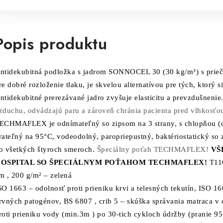
Popis produktu
ntidekubitná podložka s jadrom SONNOCEL 30 (30 kg/m³) s prie
re dobré rozloženie tlaku, je skvelou alternatívou pre tých, ktorý s
ntidekubitné prerezávané jadro zvyšuje elasticitu a prevzdušnenie
zduchu, odvádzajú paru a zároveň chránia pacienta pred vlhkosťou
ECHMAFLEX je odnímateľný so zipsom na 3 strany, s chlopňou (chr
rateľný na 95°C, vodeodolný,
paropriepustný, baktériostatický so
o
všetkých štyroch smeroch.
Špeciálny poťah TECHMAFLEX!
VŠ
OSPITAL SO ŠPECIÁLNYM POŤAHOM TECHMAFLEX!
T11
m , 200 g/m² – zelená
SO 1663 – odolnosť proti prieniku krvi a telesných tekutín,
ISO 166
rvných patogénov,
BS 6807 , crib 5 – skúška správania matraca v
roti prieniku vody (min.3m ) po 30-tich cykloch údržby (pranie 95