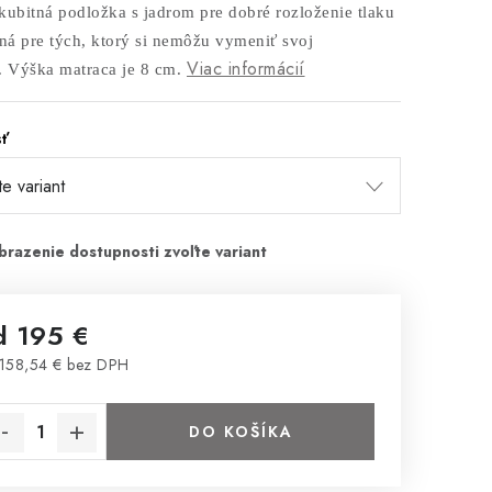
kubitná podložka s jadrom pre dobré rozloženie tlaku
ená pre tých, ktorý si nemôžu vymeniť svoj
Viac informácií
. Výška matraca je 8 cm.
sť
d
195 €
158,54 €
bez DPH
notková cena:
DO KOŠÍKA