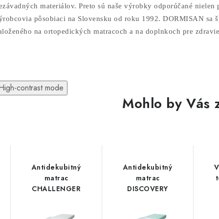
ezávadných materiálov. Preto sú naše výrobky odporúčané nielen pr
ýrobcovia pôsobiaci na Slovensku od roku 1992. DORMISAN sa šp
aloženého na ortopedických matracoch a na doplnkoch pre zdravi
High-contrast mode
Mohlo by Vás 
Antidekubitný
Antidekubitný
V
matrac
matrac
CHALLENGER
DISCOVERY