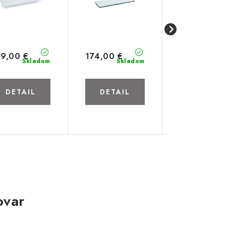
29,00 €
174,00 €
539,00 €
Skladom
Skladom
Skl
DETAIL
DETAIL
DETAIL
ovar