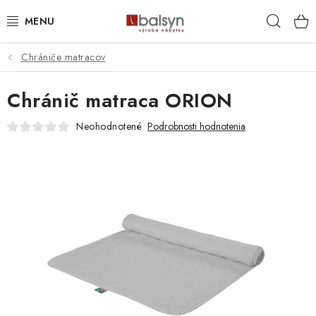
Prejsť
Hľad
na
obsah
Chrániče matracov
AKCIOVÁ PONUKA
Chránič matraca ORION
AKUSTICKÉ PANELY S DIZAJNOVÝMI LAMELAMI
Neohodnotené
Podrobnosti hodnotenia
PREDEĽOVACIE LAMELOVÉ STENY
DEKORAČNÉ LAMELY NA STENU
LAMELOVÉ 3D PANELY BIELY PODKLAD
LAMELOVÉ 3D PANELY ČIERNY PODKLAD
LAMELOVÝ OBKLAD S FILCOVÝM PODKLADOM