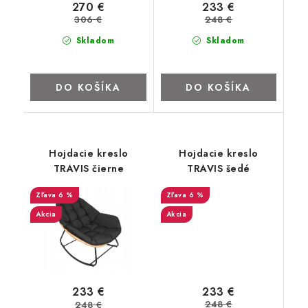
270 €
233 €
ZNAČKY
306 €
248 €
Skladom
Skladom
Kontakty
Napíšte nám
Obchodné podmienky
Podmienky ochrany osobných údajov
Cookies
O firme
DO KOŠÍKA
DO KOŠÍKA
Nábytok na mieru
Najpredávanejšie produkty
Hodnotenie obchodu
Odstúpenie od zmluvy - vrátenie
Hojdacie kreslo
Hojdacie kreslo
TRAVIS čierne
TRAVIS šedé
6 %
6 %
Akcia
Akcia
233 €
233 €
248 €
248 €