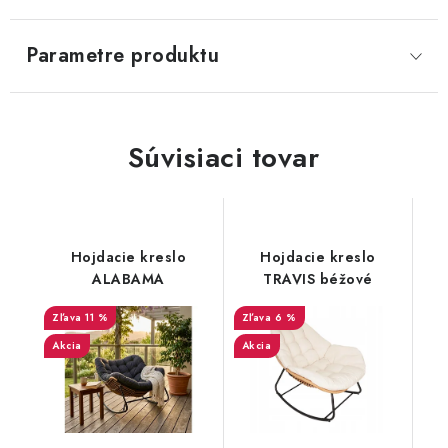
SVIETIDLÁ
Parametre produktu
KVETINÁČE
DETSKÝ NÁBYTOK
Súvisiaci tovar
KUCHYNE
VSTAVANÉ SKRINE
Hojdacie kreslo
Hojdacie kreslo
ALABAMA
TRAVIS béžové
NOČNÉ STOLÍKY
11 %
6 %
Akcia
Akcia
KOMODY A VITRÍNY
POSTELE