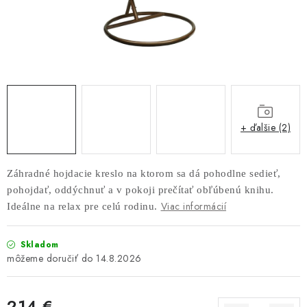
AKUSTICKÉ 3D PANELY
INTERIÉROVÉ DVERE
PREDEĽOVACIE STENY SO ŠIKMÝMI LAMELAMI 55°
SAMOSTATNE STOJACE LAMELOVÉ STENY
+ ďalšie (2)
PREDEĽOVACIA STENA S OTOČNÝMI LAMELAMI
Záhradné hojdacie kreslo na ktorom sa dá pohodlne sedieť,
NAJPREDÁVANEJŠIE PRODUKTY
pohojdať, oddýchnuť a v pokoji prečítať obľúbenú knihu.
Viac informácií
Ideálne na relax pre celú rodinu.
ZÁVESNÉ HOJDACIE KRESLÁ
Skladom
ZÁHRADNÝ NÁBYTOK
14.8.2026
STOLIČKY
214 €