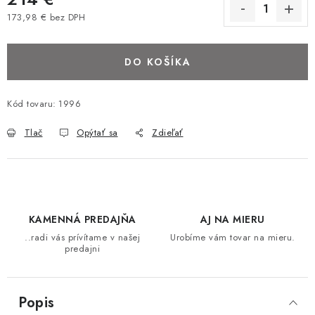
BAROVÉ STOLIČKY
173,98 € bez DPH
Jednotková cena:
STOLY
DO KOŠÍKA
MATRACE DORMISAN
Kód tovaru:
1996
VANKÚŠE
Tlač
Opýtať sa
Zdieľať
LAMELOVÉ ROŠTY DO POSTELE
POHOVKY A KRESLÁ
KAMENNÁ PREDAJŇA
AJ NA MIERU
TABURETKY
..radi vás prívítame v našej
Urobíme vám tovar na mieru.
predajni
KNIŽNICE A REGÁLY
Popis
KONFERENČNÉ STOLÍKY