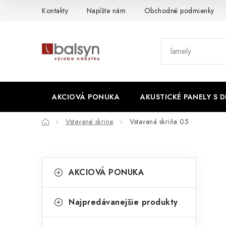
Prejsť
Kontakty
Napíšte nám
Obchodné podmienky
na
obsah
AKCIOVÁ PONUKA
AKUSTICKÉ PANELY S 
Domov
Vstavané skrine
Vstavaná skriňa 05
B
K
Preskočiť
AKCIOVÁ PONUKA
kategórie
a
o
t
č
Najpredávanejšie produkty
e
n