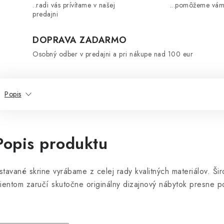
..radi vás prívítame v našej
...pomôžeme vám
predajni
DOPRAVA ZADARMO
Osobný odber v predajni a pri nákupe nad 100 eur
Popis
Popis produktu
stavané skrine vyrábame z celej rady kvalitných materiálov. Š
lientom zaručí skutočne originálny dizajnový nábytok presne po