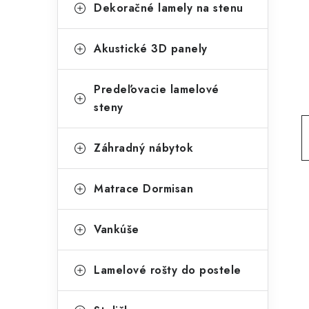
g
Dekoračné lamely na stenu
ý
ó
p
r
Akustické 3D panely
a
i
Predeľovacie lamelové
e
n
steny
e
l
Záhradný nábytok
Matrace Dormisan
Vankúše
Lamelové rošty do postele