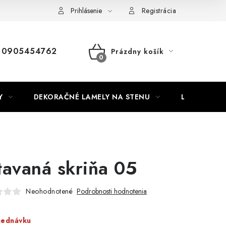
Nábytok na mieru
Najpredávanejšie produkty
Hodnotenie o
Prihlásenie
Registrácia
0905454762
Prázdny košík
NÁKUPNÝ
KOŠÍK
Y
DEKORAČNÉ LAMELY NA STENU
LAMELOVÉ 3
tavaná skriňa 05
Neohodnotené
Podrobnosti hodnotenia
jednávku