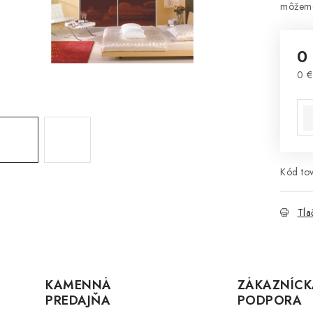
0
0 €
Jed
Kód tov
Tla
KAMENNÁ
ZÁKAZNÍCK
PREDAJŇA
PODPORA