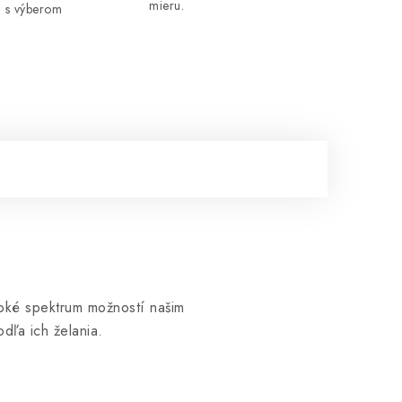
mieru.
 s výberom
iroké spektrum možností našim
dľa ich želania.