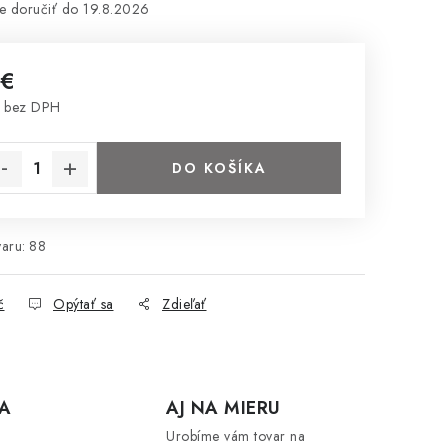
19.8.2026
 €
 bez DPH
notková cena:
DO KOŠÍKA
aru:
88
č
Opýtať sa
Zdieľať
A
AJ NA MIERU
Urobíme vám tovar na