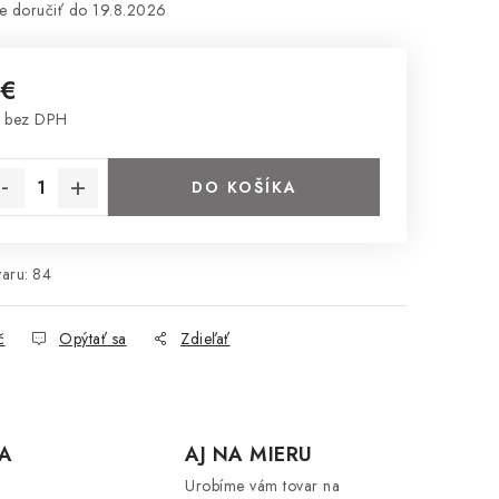
19.8.2026
 €
 bez DPH
notková cena:
DO KOŠÍKA
aru:
84
č
Opýtať sa
Zdieľať
A
AJ NA MIERU
Urobíme vám tovar na