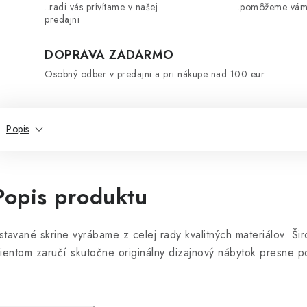
..radi vás prívítame v našej
...pomôžeme vám
predajni
DOPRAVA ZADARMO
Osobný odber v predajni a pri nákupe nad 100 eur
Popis
Popis produktu
stavané skrine vyrábame z celej rady kvalitných materiálov. Š
lientom zaručí skutočne originálny dizajnový nábytok presne po