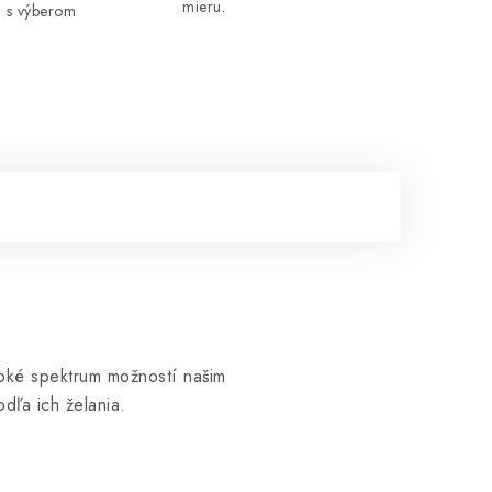
mieru.
 s výberom
iroké spektrum možností našim
dľa ich želania.