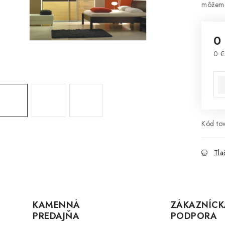
0
0 €
Jed
Kód tov
Tla
KAMENNÁ
ZÁKAZNÍCK
PREDAJŇA
PODPORA