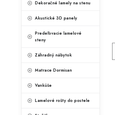
g
Dekoračné lamely na stenu
ý
ó
p
r
Akustické 3D panely
a
i
Predeľovacie lamelové
e
n
steny
e
l
Záhradný nábytok
Matrace Dormisan
Vankúše
Lamelové rošty do postele