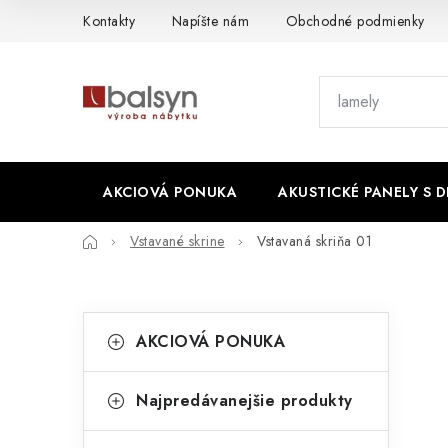
Prejsť
Kontakty
Napíšte nám
Obchodné podmienky
na
obsah
AKCIOVÁ PONUKA
AKUSTICKÉ PANELY S 
Domov
Vstavané skrine
Vstavaná skriňa 01
B
K
Preskočiť
AKCIOVÁ PONUKA
kategórie
a
o
t
č
Najpredávanejšie produkty
e
n