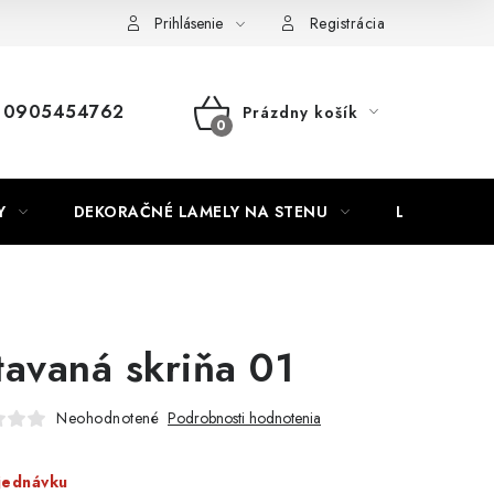
Nábytok na mieru
Najpredávanejšie produkty
Hodnotenie o
Prihlásenie
Registrácia
0905454762
Prázdny košík
NÁKUPNÝ
KOŠÍK
Y
DEKORAČNÉ LAMELY NA STENU
LAMELOVÉ 3
tavaná skriňa 01
Neohodnotené
Podrobnosti hodnotenia
jednávku