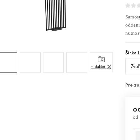
Samost
odtien
nutnost
Šírka 
+ ďalšie (5)
o
od
Jed