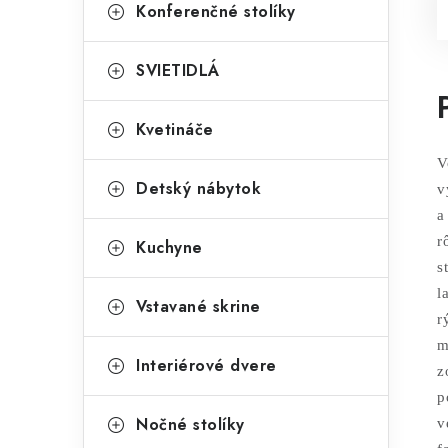
Konferenčné stolíky
SVIETIDLÁ
Kvetináče
V
Detský nábytok
v
a
r
Kuchyne
s
l
Vstavané skrine
r
m
Interiérové dvere
z
p
Nočné stolíky
v