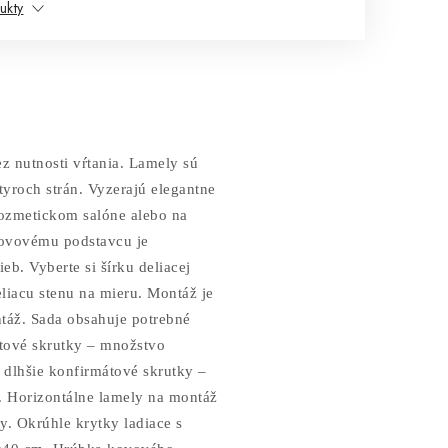
ukty
z nutnosti vŕtania.
Lamely sú
yroch strán. Vyzerajú elegantne
 kozmetickom salóne alebo na
kovovému podstavcu je
eb. Vyberte si šírku deliacej
liacu stenu na mieru. Montáž je
táž. Sada obsahuje potrebné
átové skrutky – množstvo
 dlhšie konfirmátové skrutky –
. Horizontálne lamely na montáž
y. Okrúhle krytky ladiace s