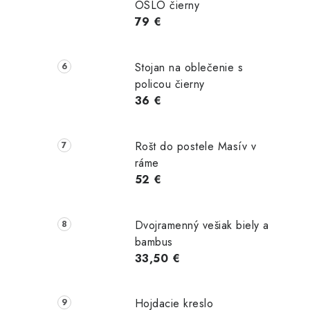
OSLO čierny
jaca
stojaca
stojaca
79 €
ľovacia
predeľovacia
predeľovacia
á stena -
lamelová stena -
lamelová stena -
rírodný
Dub Wotan
Dub Sonoma
Stojan na oblečenie s
policou čierny
36 €
Doba
Doba
Doba
Rošt do postele Masív v
0 €
244,00 €
244,00 €
dodania
dodania
dodania
ráme
8-12 dní
8-12 dní
8-12 dní
52 €
TAIL
DETAIL
DETAIL
Dvojramenný vešiak biely a
bambus
33,50 €
Hojdacie kreslo