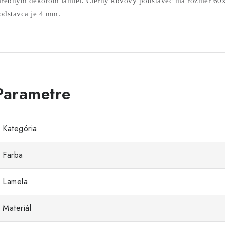
arebným dekorom lamiel. Čierny kovový podstavec má rozmer 6
odstavca je 4 mm.
Kategória
Farba
Lamela
Materiál