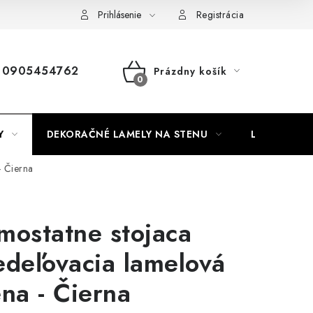
Nábytok na mieru
Najpredávanejšie produkty
Hodnotenie o
Prihlásenie
Registrácia
0905454762
Prázdny košík
NÁKUPNÝ
KOŠÍK
Y
DEKORAČNÉ LAMELY NA STENU
LAMELOVÉ 3
- Čierna
mostatne stojaca
edeľovacia lamelová
ena - Čierna