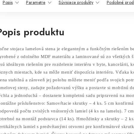
Popis
Parametre
Súvisiace produkty
Podobné prod
Popis produktu
oľne stojaca lamelová stena je elegantným a funkčným riešením be
yrobené z odolného MDF materiálu a laminované sú zo všetkých št
 sú ideálnym riešením pre rozdelenie interiéru v byte, kancelárii,
ôznych miestach, kde sa môže meniť dispozícia interiéru. Vďaka 
tena stabilná
a zároveň jej polohu môžete meniť podľa svojich potri
amelovej steny, zadajte požadovanú výšku a postavte si mobilnú de
ýchla a jednoduchá – dostanete kompletnú sadu pripravenú na mon
ontážne príslušenstvo: Samovŕtacie skrutky – 4 ks. 5 cm konfirm
odpovedá počtu zvislých vnútorných lamiel (4 ks na lamelu). 7 cm
otrebné na montáž podstavca (14 ks). Hmoždinky a skrutky – 2 ks
ertikálnych lamiel s predvŕtanými otvormi pre konfirmátové skrutk