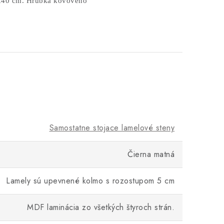
0x40 cm. Hrúbka kovového
Samostatne stojace lamelové steny
Čierna matná
Lamely sú upevnené kolmo s rozostupom 5 cm
MDF laminácia zo všetkých štyroch strán.