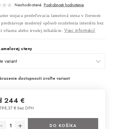
Neohodnotené
Podrobnosti hodnotenia
atne stojaca predeľovacia lamelová stena v čiernom
i predstavuje moderný spôsob rozdelenia interiéru bez
Viac informácií
i vŕtania alebo trvalej inštalácie.
Lamelovej steny
d
244 €
198,37 €
bez DPH
notková cena:
DO KOŠÍKA