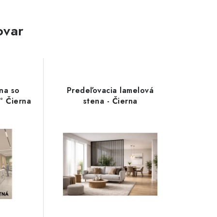
ovar
na so
Predeľovacia lamelová
° Čierna
stena - Čierna