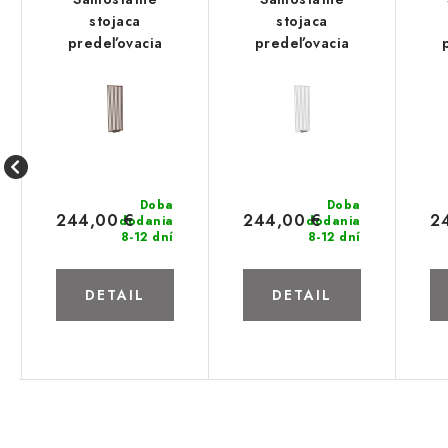
stojaca
stojaca
predeľovacia
predeľovacia
lamelová stena -
lamelová stena -
la
Orech
Biela
Doba
Doba
244,00 €
244,00 €
2
dodania
dodania
8-12 dní
8-12 dní
DETAIL
DETAIL