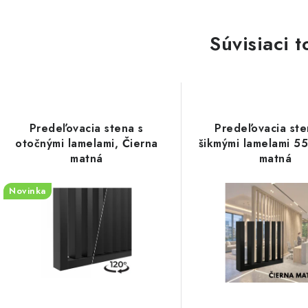
Súvisiaci t
Predeľovacia stena s
Predeľovacia ste
otočnými lamelami, Čierna
šikmými lamelami 55
matná
matná
Novinka