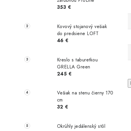
zárubňou ProLine
353 €
Kovový stojanový vešiak
do predsiene LOFT
46 €
Kreslo s taburetkou
GRELLA Green
245 €
Vešiak na stenu čierny 170
cm
32 €
Okrúhly jedálenský stôl
statne
Samostatne
Samostatne