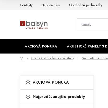
Prejsť
Kontakty
Napíšte nám
Obchodné podmienky
na
obsah
AKCIOVÁ PONUKA
AKUSTICKÉ PANELY S 
Domov
Predeľovacie lamelové steny
Samostatne stoja
B
K
Preskočiť
AKCIOVÁ PONUKA
kategórie
a
o
t
č
Najpredávanejšie produkty
e
n