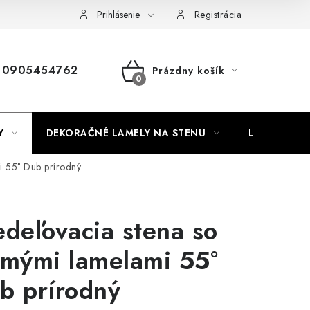
Nábytok na mieru
Najpredávanejšie produkty
Hodnotenie o
Prihlásenie
Registrácia
0905454762
Prázdny košík
NÁKUPNÝ
KOŠÍK
Y
DEKORAČNÉ LAMELY NA STENU
LAMELOVÉ 3
i 55° Dub prírodný
edeľovacia stena so
kmými lamelami 55°
b prírodný