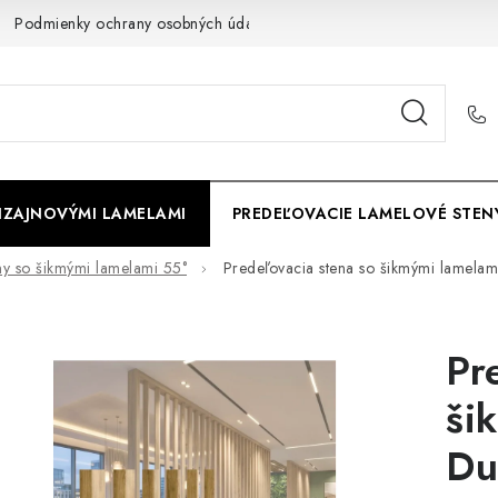
Podmienky ochrany osobných údajov
Cookies
O firme
DIZAJNOVÝMI LAMELAMI
PREDEĽOVACIE LAMELOVÉ STEN
ny so šikmými lamelami 55°
Predeľovacia stena so šikmými lamelam
Pr
ši
Du