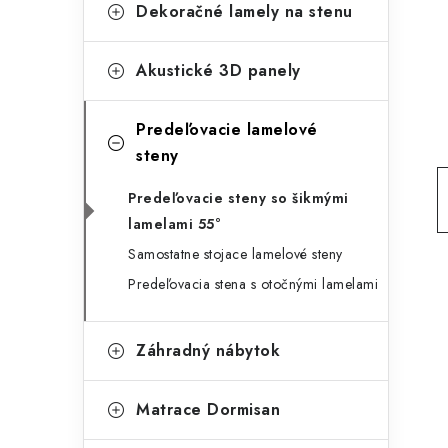
g
Dekoračné lamely na stenu
ý
ó
p
r
Akustické 3D panely
a
i
Predeľovacie lamelové
e
n
steny
e
Predeľovacie steny so šikmými
l
lamelami 55°
Samostatne stojace lamelové steny
Predeľovacia stena s otočnými lamelami
Záhradný nábytok
Matrace Dormisan