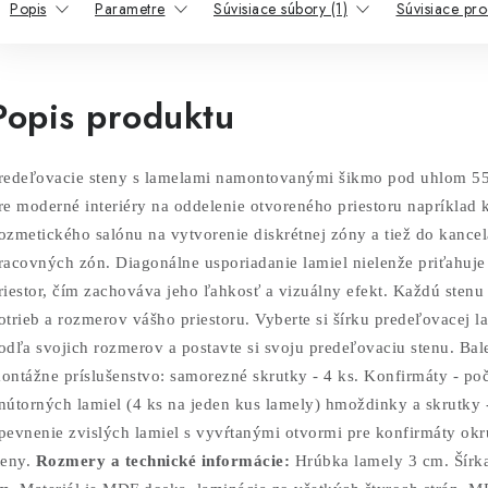
Popis
Parametre
Súvisiace súbory (1)
Súvisiace pro
Popis produktu
redeľovacie steny s lamelami namontovanými šikmo pod uhlom 5
re moderné interiéry na oddelenie otvoreného priestoru napríklad 
ozmetického salónu na vytvorenie diskrétnej zóny a tiež do kancel
racovných zón. Diagonálne usporiadanie lamiel nielenže priťahuje
riestor, čím zachováva jeho ľahkosť a vizuálny efekt. Každú sten
otrieb a rozmerov vášho priestoru. Vyberte si šírku predeľovacej l
odľa svojich rozmerov a postavte si svoju predeľovaciu stenu.
Bale
ontážne príslušenstvo: samorezné skrutky - 4 ks. Konfirmáty - po
nútorných lamiel (4 ks na jeden kus lamely) hmoždinky a skrutky 
pevnenie zvislých lamiel s vyvŕtanými otvormi pre konfirmáty okr
teny.
Rozmery a technické informácie:
Hrúbka lamely 3 cm. Šírka