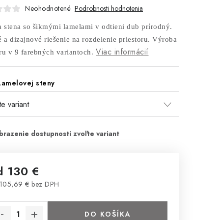
Neohodnotené
Podrobnosti hodnotenia
a stena so šikmými lamelami v odtieni dub prírodný.
é a dizajnové riešenie na rozdelenie priestoru. Výroba
Viac informácií
ru v 9 farebných variantoch.
Lamelovej steny
d
130 €
105,69 €
bez DPH
notková cena:
DO KOŠÍKA