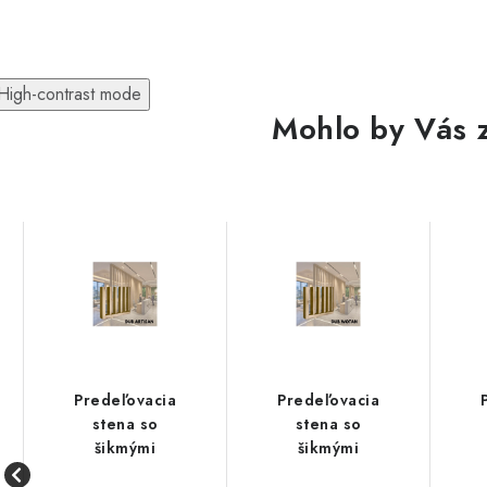
High-contrast mode
Mohlo by Vás 
Predeľovacia
Predeľovacia
stena so
stena so
šikmými
šikmými
lamelami 55°
lamelami 55°