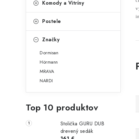
c
Komody a Vitríny
v
i
Postele
Značky
Dormisan
Hörmann
MRAVA
NARDI
Top 10 produktov
Stolička GURU DUB
drevený sedák
161 €