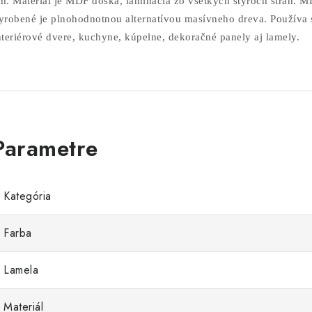
m. Materiál je MDF doska, laminácia zo všetkých štyroch strán. M
yrobené je plnohodnotnou alternatívou masívneho dreva. Používa 
nteriérové dvere, kuchyne, kúpelne, dekoračné panely aj lamely.
Kategória
Farba
Lamela
Materiál