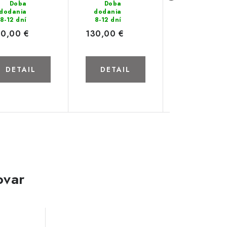
Dub sonoma
Doba
Béžová
Doba
Orech
Doba
dodania
dodania
dodania
8-12 dní
8-12 dní
8-12 dní
30,00 €
130,00 €
130,00 €
DETAIL
DETAIL
DETAIL
ovar