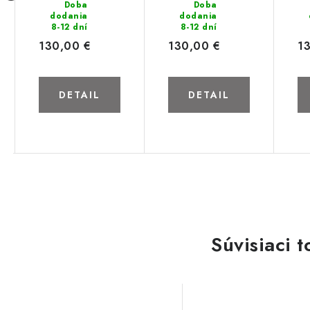
Dub artisan
Doba
Dub wotan
Doba
dodania
dodania
8-12 dní
8-12 dní
130,00 €
130,00 €
1
DETAIL
DETAIL
Súvisiaci t