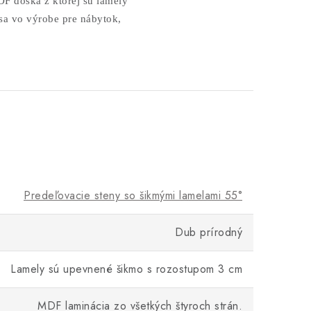
DF doska z ktorej sú lamely
sa vo výrobe pre nábytok,
Predeľovacie steny so šikmými lamelami 55°
Dub prírodný
Lamely sú upevnené šikmo s rozostupom 3 cm
MDF laminácia zo všetkých štyroch strán.