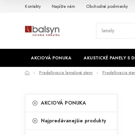
Prejsť
Kontakty
Napíšte nám
Obchodné podmienky
na
obsah
AKCIOVÁ PONUKA
AKUSTICKÉ PANELY S 
Domov
Predeľovacie lamelové steny
Predeľovacie ste
B
K
Preskočiť
AKCIOVÁ PONUKA
kategórie
a
o
t
č
Najpredávanejšie produkty
e
n