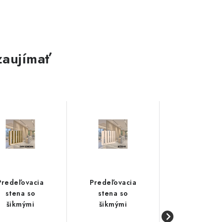
zaujímať
Predeľovacia
Predeľovacia
Predeľovac
stena so
stena so
stena so
šikmými
šikmými
šikmými
lamelami 55°
lamelami 55°
lamelami 5