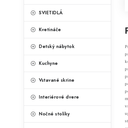
SVIETIDLÁ
Kvetináče
Detský nábytok
P
p
k
Kuchyne
p
p
Vstavané skrine
p
p
Interiérové dvere
m
v
Nočné stolíky
u
s