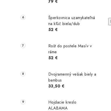
79 €
Šperkovnica uzamykateľná
na kľúč biela/dub
52 €
Rošt do postele Masív v
ráme
52 €
Dvojramenný vešiak biely a
bambus
33,50 €
ľovacia
Predeľovacia
Predeľovacia
na so
stena so
stena so
Hojdacie kreslo
mými
šikmými
šikmými
ami 55°
lamelami 55°
lamelami 55°
ALABAMA