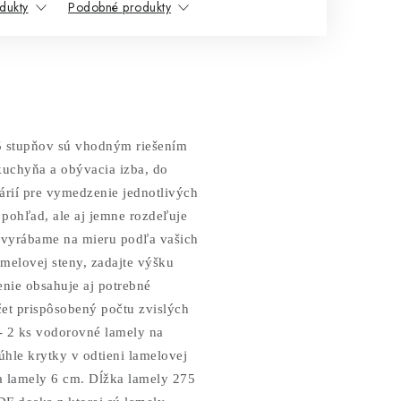
dukty
Podobné produkty
5 stupňov sú vhodným riešením
kuchyňa a obývacia izba, do
árií pre vymedzenie jednotlivých
 pohľad, ale aj jemne rozdeľuje
u vyrábame na mieru podľa vašich
amelovej steny, zadajte výšku
nie obsahuje aj potrebné
čet prispôsobený počtu zvislých
- 2 ks vodorovné lamely na
úhle krytky v odtieni lamelovej
 lamely 6 cm. Dĺžka lamely 275