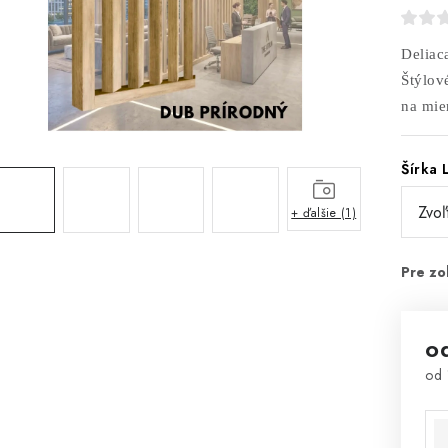
Deliac
Štýlov
na mie
Šírka 
+ ďalšie (1)
o
od
Jed