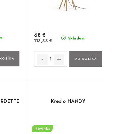
68 €
m
Skladom
113,33 €
KOŠÍKA
DO KOŠÍKA
ARDETTE
Kreslo HANDY
Novinka