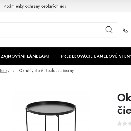
Podmienky ochrany osobných údajov
Cookies
O firme
DIZAJNOVÝMI LAMELAMI
PREDEĽOVACIE LAMELOVÉ STEN
olíky
Okrúhly stolík Toulouse čierny
Ok
či