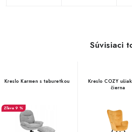
Súvisiaci t
Kreslo Karmen s taburetkou
Kreslo COZY ušiak
čierna
9 %