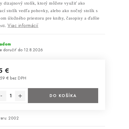
y dizajnový stolík, ktorý môžete
využiť ako
ací stolík vedľa pohovky, alebo ako nočný stolík s
kom úložného priestoru pre knihy, časopisy a ďalšie
Viac informácií
sti.
ladom
12.8.2026
5 €
59 € bez DPH
notková cena:
DO KOŠÍKA
aru:
2002