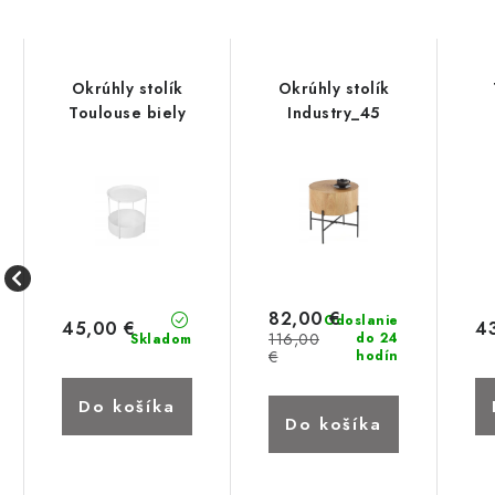
Okrúhly stolík
Okrúhly stolík
Toulouse biely
Industry_45
82,00 €
Odoslanie
45,00 €
4
116,00
do 24
Skladom
€
hodín
Do košíka
Do košíka