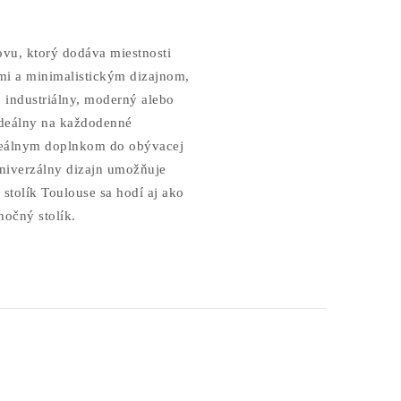
ovu, ktorý dodáva miestnosti
mi a minimalistickým dizajnom,
o industriálny, moderný alebo
 ideálny na každodenné
deálnym doplnkom do obývacej
univerzálny dizajn umožňuje
stolík Toulouse sa hodí aj ako
nočný stolík.