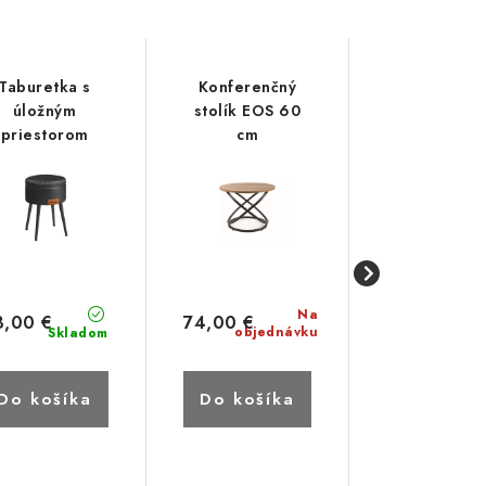
Taburetka s
Konferenčný
Kovový stolí
úložným
stolík EOS 60
drevený
priestorom
cm
podnoso
EKHO, čierna
Brooks
Na
3,00 €
74,00 €
70,00 €
objednávku
Skladom
Skl
Do košíka
Do košíka
Do koší