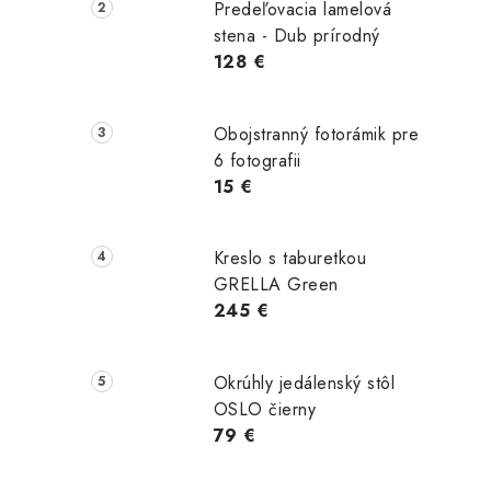
Predeľovacia lamelová
stena - Dub prírodný
128 €
s policou
Stolik LOFT
Taburetka s
d 40x40
sada 2 kusy
úložným
Obojstranný fotorámik pre
cm
priestorom
6 fotografii
EKHO, hnedá
15 €
Kreslo s taburetkou
GRELLA Green
245 €
€
79,00 €
43,00 €
Skladom
Skladom
Skladom
Okrúhly jedálenský stôl
ošíka
Do košíka
Do košíka
OSLO čierny
79 €