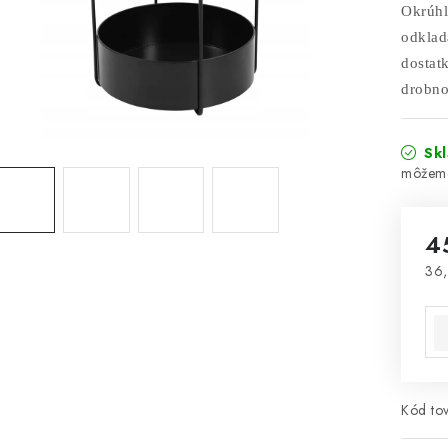
Okrúhl
odklad
dostat
drobno
Sk
4
36,
Jed
Kód tov