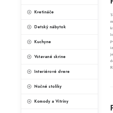
Kvetináče
T
m
Detský nábytok
k
l
Kuchyne
p
i
j
Vstavané skrine
d
R
Interiérové dvere
Nočné stolíky
Komody a Vitríny