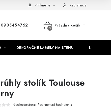
Nábytok na mieru
Najpredávanejšie produkty
Hodnotenie o
Prihlásenie
Registrácia
0905454762
Prázdny košík
NÁKUPNÝ
KOŠÍK
Y
DEKORAČNÉ LAMELY NA STENU
LAMELOVÉ 3
rúhly stolík Toulouse
erny
Neohodnotené
Podrobnosti hodnotenia