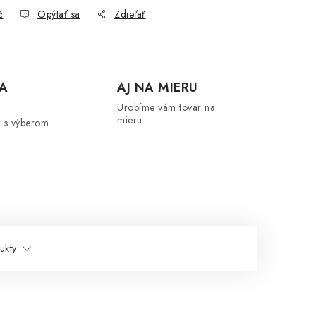
č
Opýtať sa
Zdieľať
A
AJ NA MIERU
Urobíme vám tovar na
mieru.
 s výberom
ukty