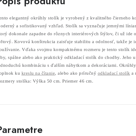
Popis produktu
ento elegantný okrúhly stolík je vyrobený z kvalitného čierneho k
oderný a sofistikovaný vzhľad. Stolík sa vyznačuje jemnými línia
torý dokonale zapadne do rôznych interiérových štýlov, či už ide 
oftový. Kovová konštrukcia zaisťuje stabilitu a odolnosť, takže je
oužívanie. Vďaka svojmu kompaktnému rozmeru je tento stolík i
zby, spálne alebo ako praktický odkladací stolík do chodby. Jeho 
ednoduchú kombináciu s ďalším nábytkom a dekoráciami.
Okrúhly 
oplnok ku
kreslu na čítanie
, alebo ako príručný
odkladací stolík
a 
ozmery stolíka: Výška 50 cm. Priemer 46 cm.