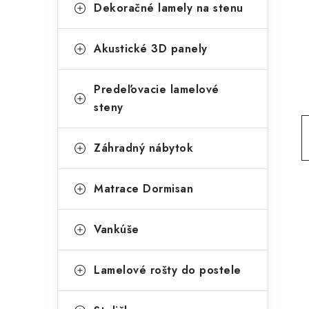
g
Dekoračné lamely na stenu
ý
ó
p
r
Akustické 3D panely
a
i
Predeľovacie lamelové
e
n
steny
e
l
Záhradný nábytok
Matrace Dormisan
Vankúše
Lamelové rošty do postele