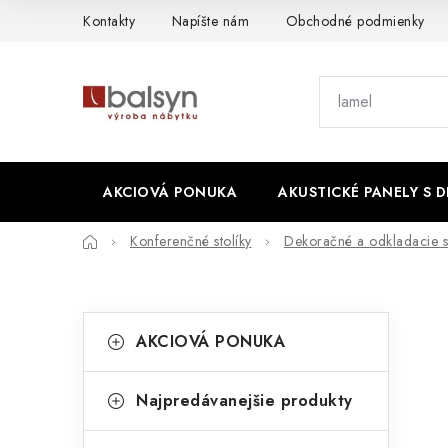
Prejsť
Kontakty
Napíšte nám
Obchodné podmienky
na
obsah
AKCIOVÁ PONUKA
AKUSTICKÉ PANELY S 
Domov
Konferenčné stolíky
Dekoračné a odkladacie st
B
K
Preskočiť
AKCIOVÁ PONUKA
kategórie
a
o
t
č
Najpredávanejšie produkty
e
n