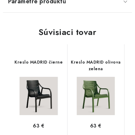
Parametre produktu
SVIETIDLÁ
KVETINÁČE
Súvisiaci tovar
DETSKÝ NÁBYTOK
KUCHYNE
Kreslo MADRID čierne
Kreslo MADRID olivova
zelena
VSTAVANÉ SKRINE
NOČNÉ STOLÍKY
KOMODY A VITRÍNY
POSTELE
63 €
63 €