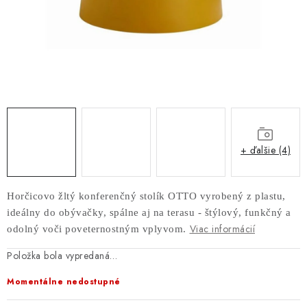
AKUSTICKÉ 3D PANELY
INTERIÉROVÉ DVERE
PREDEĽOVACIE STENY SO ŠIKMÝMI LAMELAMI 55°
SAMOSTATNE STOJACE LAMELOVÉ STENY
PREDEĽOVACIA STENA S OTOČNÝMI LAMELAMI
+ ďalšie (4)
NAJPREDÁVANEJŠIE PRODUKTY
Horčicovo žltý konferenčný stolík OTTO vyrobený z plastu,
ideálny do obývačky, spálne aj na terasu - štýlový, funkčný a
ZÁVESNÉ HOJDACIE KRESLÁ
Viac informácií
odolný voči poveternostným vplyvom.
ZÁHRADNÝ NÁBYTOK
Položka bola vypredaná…
Momentálne nedostupné
STOLIČKY