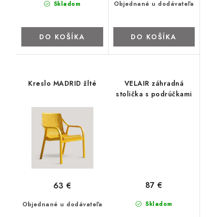
Skladom
Objednané u dodávateľa
ZNAČKY
Kontakty
Napíšte nám
Obchodné podmienky
DO KOŠÍKA
DO KOŠÍKA
Podmienky ochrany osobných údajov
Cookies
O firme
Nábytok na mieru
Najpredávanejšie produkty
Hodnotenie obchodu
Odstúpenie od zmluvy - vrátenie
Kreslo MADRID žlté
VELAIR záhradná
stolička s podrúčkami
87 €
63 €
Skladom
Objednané u dodávateľa