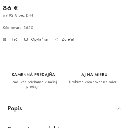
86 €
BAROVÉ STOLIČKY
69,92 € bez DPH
Jednotková cena:
STOLY
Kód tovaru:
3620
MATRACE DORMISAN
Tlač
Opýtať sa
Zdieľať
VANKÚŠE
LAMELOVÉ ROŠTY DO POSTELE
KAMENNÁ PREDAJŇA
AJ NA MIERU
POHOVKY A KRESLÁ
..radi vás prívítame v našej
Urobíme vám tovar na mieru.
predajni
TABURETKY
Popis
KNIŽNICE A REGÁLY
KONFERENČNÉ STOLÍKY