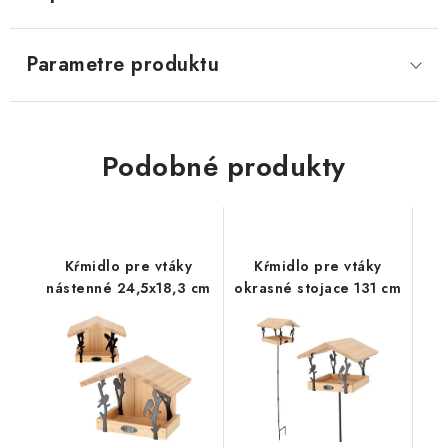
SVIETIDLÁ
Parametre produktu
KVETINÁČE
DETSKÝ NÁBYTOK
Podobné produkty
KUCHYNE
VSTAVANÉ SKRINE
Kŕmidlo pre vtáky
Kŕmidlo pre vtáky
nástenné 24,5x18,3 cm
okrasné stojace 131 cm
NOČNÉ STOLÍKY
KOMODY A VITRÍNY
POSTELE