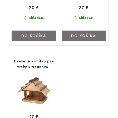
ZNAČKY
20 €
37 €
Kontakty
Napíšte nám
Obchodné podmienky
Skladom
Skladom
Podmienky ochrany osobných údajov
Cookies
O firme
Nábytok na mieru
Najpredávanejšie produkty
DO KOŠÍKA
DO KOŠÍKA
Hodnotenie obchodu
Odstúpenie od zmluvy - vrátenie
Drevené krmítko pre
vtáky s trstinovou
strieškou
17 €