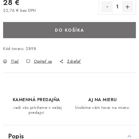
28 €
BAROVÉ STOLIČKY
22,76 € bez DPH
Jednotková cena:
STOLY
DO KOŠÍKA
MATRACE DORMISAN
Kód tovaru:
2898
VANKÚŠE
Tlač
Opýtať sa
Zdieľať
LAMELOVÉ ROŠTY DO POSTELE
POHOVKY A KRESLÁ
KAMENNÁ PREDAJŇA
AJ NA MIERU
TABURETKY
..radi vás prívítame v našej
Urobíme vám tovar na mieru.
predajni
KNIŽNICE A REGÁLY
Popis
KONFERENČNÉ STOLÍKY