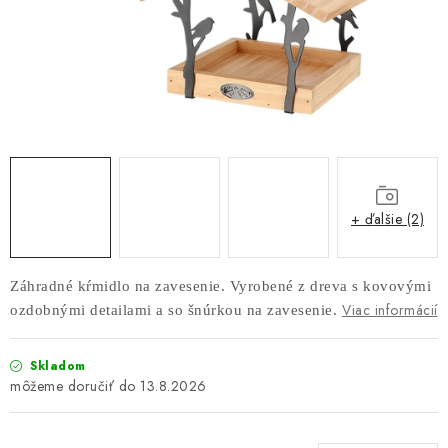
AKUSTICKÉ 3D PANELY
INTERIÉROVÉ DVERE
PREDEĽOVACIE STENY SO ŠIKMÝMI LAMELAMI 55°
SAMOSTATNE STOJACE LAMELOVÉ STENY
PREDEĽOVACIA STENA S OTOČNÝMI LAMELAMI
+ ďalšie (2)
NAJPREDÁVANEJŠIE PRODUKTY
Záhradné kŕmidlo na zavesenie. Vyrobené z dreva s kovovými
Viac informácií
ozdobnými detailami a so šnúrkou na zavesenie.
ZÁVESNÉ HOJDACIE KRESLÁ
ZÁHRADNÝ NÁBYTOK
Skladom
13.8.2026
STOLIČKY