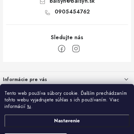
balsyn
@
balsyn.sk
0905454762
Z
á
Informácie pre vás
p
ä
Kontakty
Tento web používa súbory cookie. Ďalším prechádzaním
Blog
t
tohto webu vyjadrujete súhlas s ich používaním. Viac
Napíšte nám
i
informácií
tu
.
Nápady na úpravu steny: Dekoratívne obklady, lamely a akustické
Prijímame online platby
e
Obchodné podmienky
panely.
Nastavenie
Facebook
Podmienky ochrany osobných údajov
Dekoračné lamely, elegancia a praktickosť v interiéri