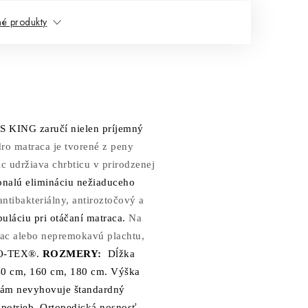
é produkty
 KING zaručí nielen príjemný
dro matraca je tvorené z peny
c udržiava chrbticu v prirodzenej
onalú elimináciu nežiaduceho
tibakteriálny, antiroztočový a
uláciu pri otáčaní matraca.
Na
trac alebo nepremokavú plachtu,
EKO-TEX®.
ROZMERY:
Dĺžka
40 cm, 160 cm, 180 cm. Výška
ám nevyhovuje štandardný
potrieb.
Ortopedická nosnosť