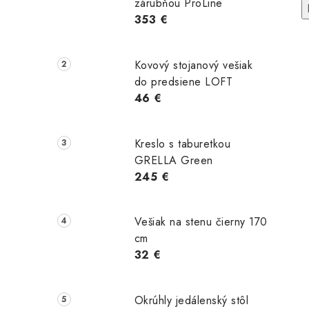
zárubňou ProLine
353 €
Kovový stojanový vešiak
do predsiene LOFT
46 €
Kreslo s taburetkou
GRELLA Green
245 €
tranný
Latexový matrac
Vysoký
trac
LATEX
ortopedický
Vešiak na stenu čierny 170
MANO
COMFORT
matrac SILVER
cm
MEMO KING
32 €
om
Skladom
Skladom
0 €
669,00 €
399,00 €
Okrúhly jedálenský stôl