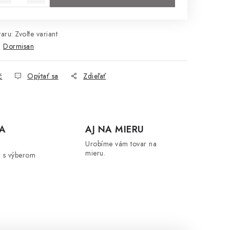
aru:
Zvoľte variant
:
Dormisan
č
Opýtať sa
Zdieľať
A
AJ NA MIERU
Urobíme vám tovar na
mieru.
 s výberom