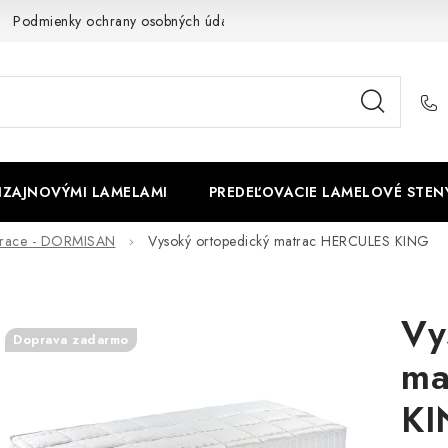
Podmienky ochrany osobných údajov
Cookies
O firme
DIZAJNOVÝMI LAMELAMI
PREDEĽOVACIE LAMELOVÉ STEN
atrace - DORMISAN
Vysoký ortopedický matrac HERCULES KING
Vy
Doprava zadarmo
ma
KI