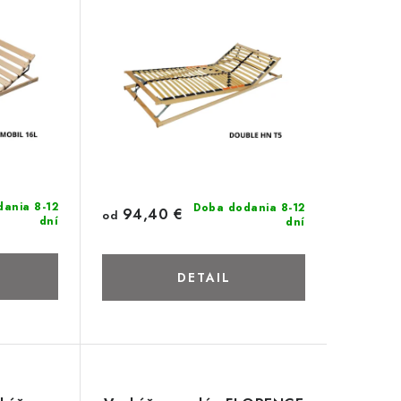
ania 8-12
Doba dodania 8-12
94,40 €
od
dní
dní
DETAIL