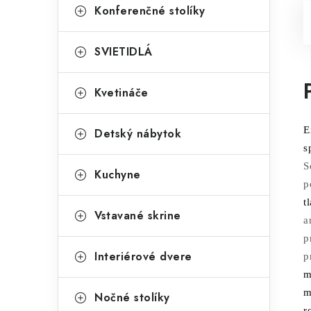
Konferenčné stolíky
SVIETIDLÁ
Kvetináče
E
Detský nábytok
s
S
Kuchyne
p
t
Vstavané skrine
a
p
Interiérové dvere
p
m
m
Nočné stolíky
r