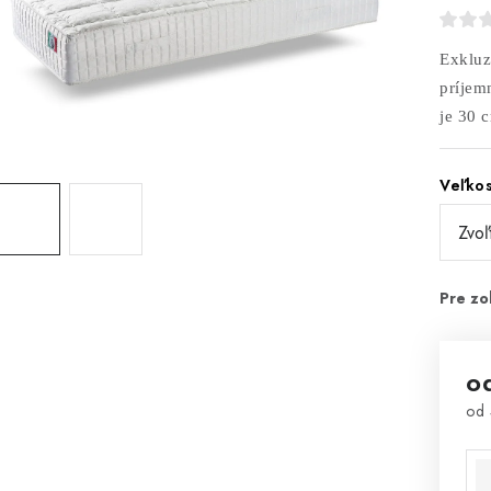
Exkluz
príjem
je 30 
Veľko
o
od
Jed