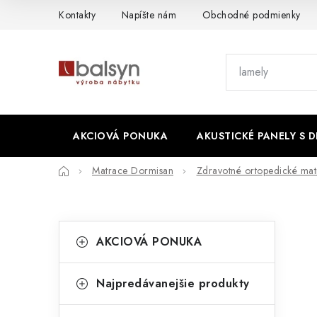
Prejsť
Kontakty
Napíšte nám
Obchodné podmienky
na
obsah
AKCIOVÁ PONUKA
AKUSTICKÉ PANELY S 
Domov
Matrace Dormisan
Zdravotné ortopedické m
B
K
Preskočiť
AKCIOVÁ PONUKA
kategórie
a
o
t
č
Najpredávanejšie produkty
e
n