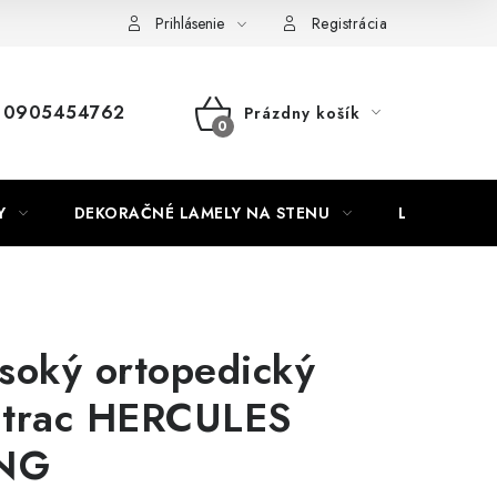
Nábytok na mieru
Najpredávanejšie produkty
Hodnotenie o
Prihlásenie
Registrácia
0905454762
Prázdny košík
NÁKUPNÝ
KOŠÍK
Y
DEKORAČNÉ LAMELY NA STENU
LAMELOVÉ 3
soký ortopedický
trac HERCULES
NG