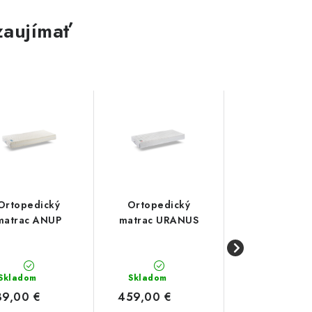
zaujímať
Ortopedický
Ortopedický
Ortopedic
matrac ANUP
matrac URANUS
matrac N
MOON
Skladom
Skladom
Skladom
39,00 €
459,00 €
519,00 €