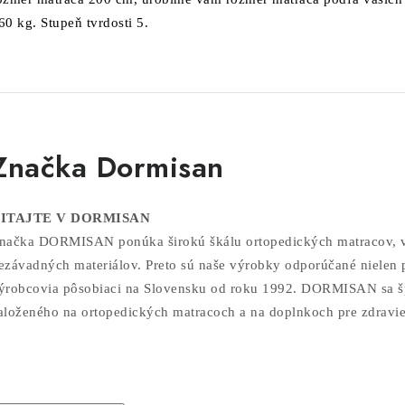
60 kg. Stupeň tvrdosti 5.
Značka Dormisan
ITAJTE V DORMISAN
načka DORMISAN ponúka širokú škálu ortopedických matracov, van
ezávadných materiálov. Preto sú naše výrobky odporúčané nielen pr
ýrobcovia pôsobiaci na Slovensku od roku 1992. DORMISAN sa šp
aloženého na ortopedických matracoch a na doplnkoch pre zdravi