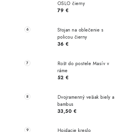
OSLO čierny
79 €
TAIL
DETAIL
DETAIL
Stojan na oblečenie s
policou čierny
36 €
Rošt do postele Masív v
ráme
52 €
Dvojramenný vešiak biely a
bambus
33,50 €
Hojdacie kreslo