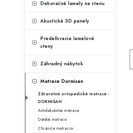
g
Dekoračné lamely na stenu
ý
ó
p
r
Akustické 3D panely
a
i
Predeľovacie lamelové
e
n
steny
e
l
Záhradný nábytok
Matrace Dormisan
Zdravotné ortopedické matrace -
DORMISAN
Antidekubitné matrace
Detské matrace
Chrániče matracov