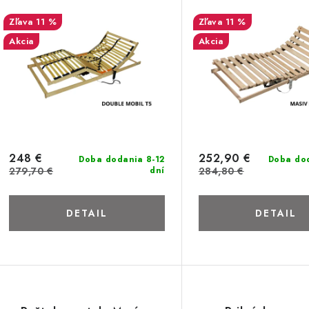
11 %
11 %
Akcia
Akcia
248 €
252,90 €
Doba dodania 8-12
Doba dod
279,70 €
dní
284,80 €
DETAIL
DETAIL