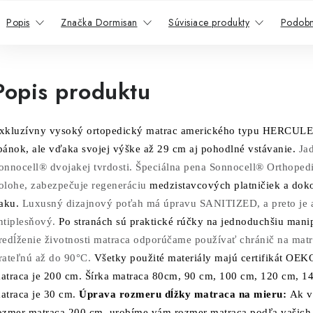
Popis
Značka Dormisan
Súvisiace produkty
Podobn
Popis produktu
xkluzívny vysoký ortopedický matrac amerického typu HERCULES
pánok, ale vďaka svojej výške až 29 cm aj pohodlné vstávanie.
Ja
onnocell® dvojakej tvrdosti. Špeciálna pena Sonnocell® Orthopedi
olohe, zabezpečuje regeneráciu
medzistavcových platničiek a dok
laku.
Luxusný dizajnový poťah má úpravu SANITIZED, a preto je an
ntiplesňový.
Po stranách sú praktické rúčky na jednoduchšiu manip
redĺženie životnosti matraca odporúčame používať chránič na ma
rateľnú až do 90°C.
Všetky použité materiály majú certifikát O
atraca je 200 cm. Šírka matraca 80cm, 90 cm, 100 cm, 120 cm, 1
atraca je 30 cm.
Úprava rozmeru dĺžky matraca na mieru:
Ak v
ozmer matraca 200 cm, urobíme vám rozmer matraca podľa vašich 