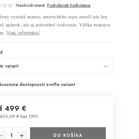
Neohodnotené
Podrobnosti hodnotenia
ívny vysoký matrac amerického typu zaručí nie len
ný spánok, ale aj pohodlné vstávanie. Výška matraca
Viac informácií
cm.
sť
d
499 €
405,69 €
bez DPH
notková cena:
DO KOŠÍKA