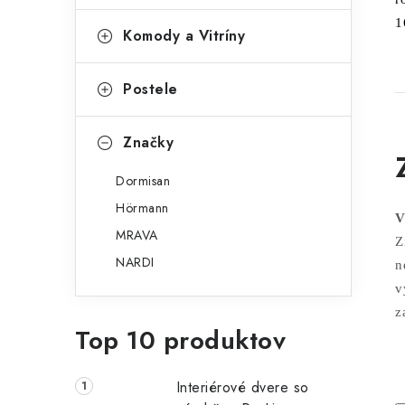
1
Komody a Vitríny
Postele
Značky
Dormisan
Hörmann
V
MRAVA
Z
NARDI
n
v
z
Top 10 produktov
Interiérové dvere so