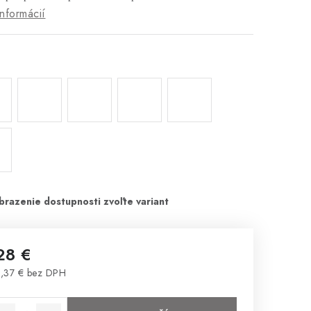
informácií
28 €
,37 € bez DPH
notková cena: