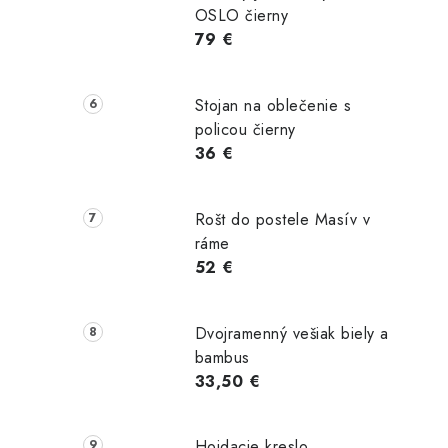
OSLO čierny
79 €
 €
141,00 €
117,00 €
Stojan na oblečenie s
Skladom
Skladom
Skladom
policou čierny
36 €
ošíka
Do košíka
Do košíka
Rošt do postele Masív v
ráme
52 €
Dvojramenný vešiak biely a
bambus
33,50 €
Hojdacie kreslo