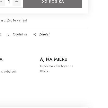
DO KOŠÍKA
aru:
Zvoľte variant
č
Opýtať sa
Zdieľať
A
AJ NA MIERU
Urobíme vám tovar na
mieru.
 s výberom