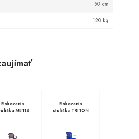
50 cm
120 kg
zaujímať
Rokovacia
Rokovacia
Moderná
tolička METIS
stolička TRITON
stolička T
béžová