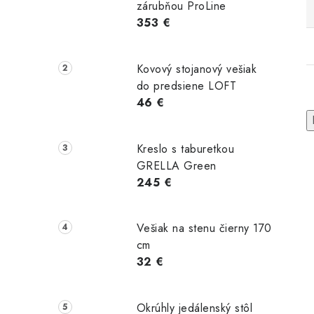
zárubňou ProLine
353 €
Kovový stojanový vešiak
do predsiene LOFT
46 €
Kreslo s taburetkou
GRELLA Green
245 €
Vešiak na stenu čierny 170
erná
Moderná
Moderná
cm
ka THEO
stolička THEO
stolička RYKER
32 €
erna
sivá
béžová
Okrúhly jedálenský stôl