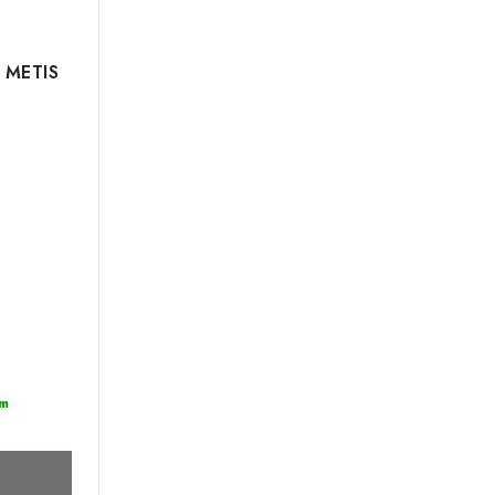
a METIS
m