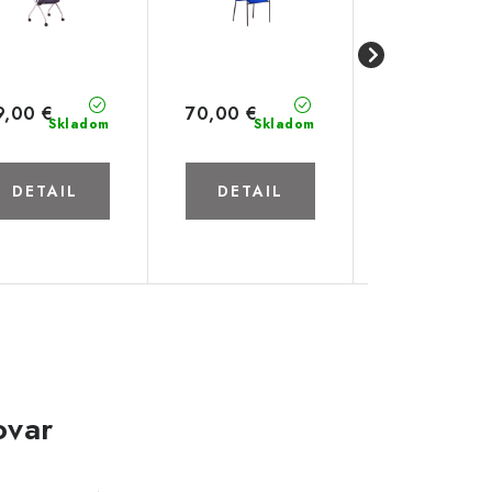
9,00 €
70,00 €
141,00 €
Skladom
Skladom
Skl
Do koší
DETAIL
DETAIL
ovar