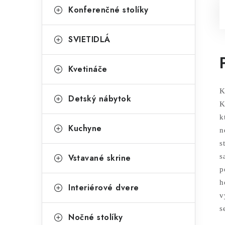
Konferenčné stolíky
SVIETIDLÁ
Kvetináče
K
Detský nábytok
K
k
Kuchyne
n
s
Vstavané skrine
s
p
h
Interiérové dvere
v
s
Nočné stolíky