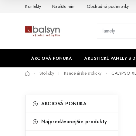
Prejsť
Kontakty
Napíšte nám
Obchodné podmienky
na
obsah
AKCIOVÁ PONUKA
AKUSTICKÉ PANELY S 
Domov
Stoličky
Kancelárske stoličky
CALYPSO XL
B
K
Preskočiť
AKCIOVÁ PONUKA
kategórie
a
o
t
č
Najpredávanejšie produkty
e
n