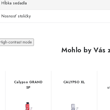
Hĺbka sedadla
Nosnosť stoličky
High-contrast mode
Mohlo by Vás 
Calypso GRAND
CALYPSO XL
SP
s