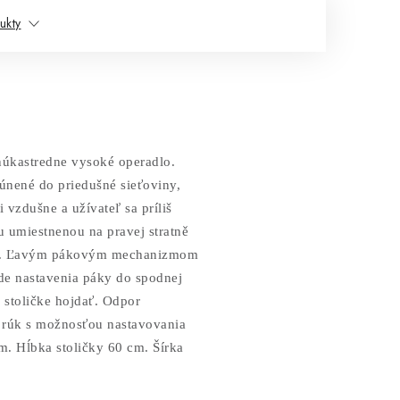
ukty
núkastredne vysoké operadlo.
lúnené do priedušné sieťoviny,
 vzdušne a užívateľ sa príliš
u umiestnenou na pravej stratně
ole). Ľavým pákovým mechanizmom
ade nastavenia páky do spodnej
stoličke hojdať. Odpor
 rúk s možnosťou nastavovania
m. Hĺbka stoličky 60 cm. Šírka