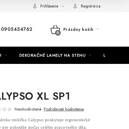
Nábytok na mieru
Najpredávanejšie produkty
Hodnotenie o
Prihlásenie
Registrácia
0905454762
Prázdny košík
NÁKUPNÝ
KOŠÍK
Y
DEKORAČNÉ LAMELY NA STENU
LAMELOVÉ 3
LYPSO XL SP1
Neohodnotené
Podrobnosti hodnotenia
árska stolička Calypso poskytuje ergonomické
e pre pohodlie počas celého pracovného dňa.