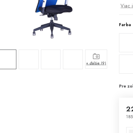
Viac 
Farba
+ ďalšie (9)
2
185
Jed