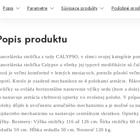
Popis
Parametre
Súvisiace produkty
Podobné prod
Popis produktu
ancelárska stolička z rady CALYPSO, v rámci svojej kategórie po
ancelárska stolička Calypso a všetky jej typové modifikácie sú ča
torá je veľmi komfortné v letných mesiacoch, pretože pôsobí veľmi
epotí. Kreslo je osadené mechanikou so 4 polohami aretácie. Páko
toličky sa ovláda horizontálne nastavenie výšky sedu (hore a d
a nastavuje aretácia chrbtovej opierky vo zvolenej polohe. V príp
olohy dôjde k uvoľneniu aretačného mechanizmu a je možné sa na 
ojdacieho mechanizmu sa nastavuje centrálnym skrutkou. Opierky
ýšky.
Rozmery: Výška stoličky 116 až 126 cm. Šírka stoličky 60 c
edadla 50 cm. Hĺbka sedadla 50 cm. Nosnosť 120 kg.