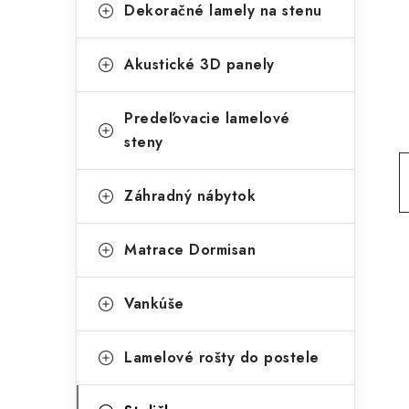
g
Dekoračné lamely na stenu
ý
ó
p
r
Akustické 3D panely
a
i
Predeľovacie lamelové
e
n
steny
e
l
Záhradný nábytok
Matrace Dormisan
Vankúše
Lamelové rošty do postele