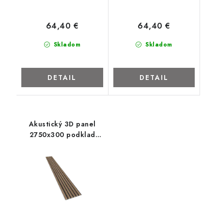
ZNAČKY
64,40 €
64,40 €
Kontakty
Napíšte nám
Obchodné podmienky
Skladom
Skladom
Podmienky ochrany osobných údajov
Cookies
O firme
Nábytok na mieru
Najpredávanejšie produkty
Hodnotenie obchodu
Odstúpenie od zmluvy - vrátenie
DETAIL
DETAIL
Akustický 3D panel
2750x300 podklad
čierny filc