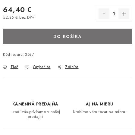
BAROVÉ STOLIČKY
64,40 €
52,36 € bez DPH
STOLY
Jednotková cena:
DO KOŠÍKA
MATRACE DORMISAN
VANKÚŠE
Kód tovaru:
3537
Tlač
Opýtať sa
Zdieľať
LAMELOVÉ ROŠTY DO POSTELE
POHOVKY A KRESLÁ
TABURETKY
KAMENNÁ PREDAJŇA
AJ NA MIERU
..radi vás prívítame v našej
Urobíme vám tovar na mieru.
KNIŽNICE A REGÁLY
predajni
KONFERENČNÉ STOLÍKY