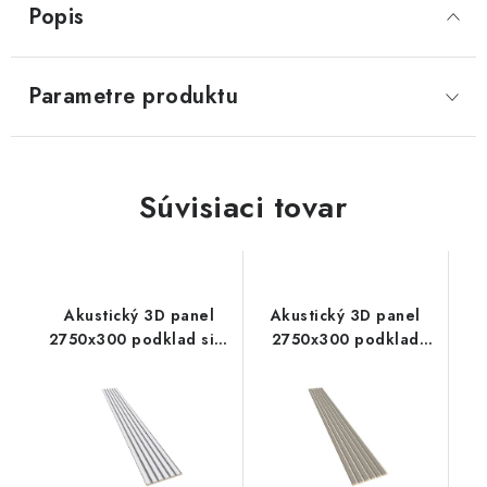
Popis
SVIETIDLÁ
Parametre produktu
KVETINÁČE
DETSKÝ NÁBYTOK
Súvisiaci tovar
KUCHYNE
VSTAVANÉ SKRINE
Akustický 3D panel
Akustický 3D panel
NOČNÉ STOLÍKY
2750x300 podklad sivý
2750x300 podklad
filc
béžový filc
KOMODY A VITRÍNY
POSTELE