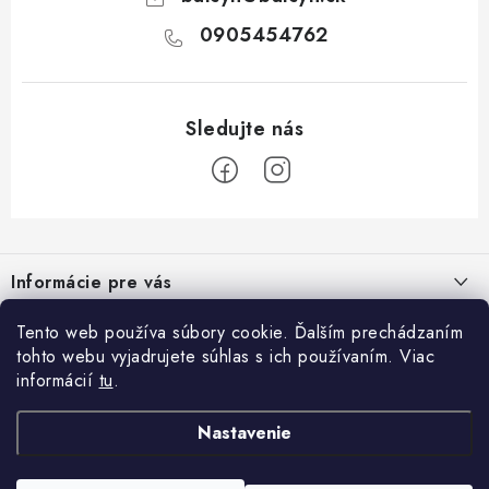
0905454762
Z
á
Informácie pre vás
p
ä
Kontakty
Tento web používa súbory cookie. Ďalším prechádzaním
Blog
t
tohto webu vyjadrujete súhlas s ich používaním. Viac
Napíšte nám
i
informácií
tu
.
Nápady na úpravu steny: Dekoratívne obklady, lamely a akustické
Prijímame online platby
e
Obchodné podmienky
panely.
Nastavenie
Facebook
Podmienky ochrany osobných údajov
Dekoračné lamely, elegancia a praktickosť v interiéri