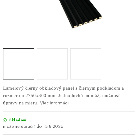
AKUSTICKÉ 3D PANELY
INTERIÉROVÉ DVERE
PREDEĽOVACIE STENY SO ŠIKMÝMI LAMELAMI 55°
SAMOSTATNE STOJACE LAMELOVÉ STENY
PREDEĽOVACIA STENA S OTOČNÝMI LAMELAMI
NAJPREDÁVANEJŠIE PRODUKTY
Lamelový čierny obkladový panel s čiernym podkladom a
rozmerom 2750x300 mm. Jednoduchá montáž, možnosť
ZÁVESNÉ HOJDACIE KRESLÁ
Viac informácií
úpravy na mieru.
ZÁHRADNÝ NÁBYTOK
Skladom
13.8.2026
STOLIČKY