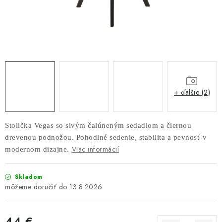
AKUSTICKÉ 3D PANELY
INTERIÉROVÉ DVERE
PREDEĽOVACIE STENY SO ŠIKMÝMI LAMELAMI 55°
SAMOSTATNE STOJACE LAMELOVÉ STENY
+ ďalšie (2)
PREDEĽOVACIA STENA S OTOČNÝMI LAMELAMI
Stolička Vegas so sivým čalúneným sedadlom a čiernou
NAJPREDÁVANEJŠIE PRODUKTY
drevenou podnožou. Pohodlné sedenie, stabilita a pevnosť v
Viac informácií
modernom dizajne.
ZÁVESNÉ HOJDACIE KRESLÁ
Skladom
ZÁHRADNÝ NÁBYTOK
13.8.2026
STOLIČKY
44 €