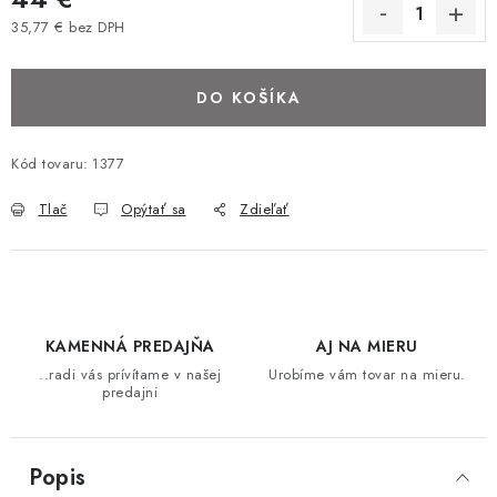
BAROVÉ STOLIČKY
35,77 € bez DPH
Jednotková cena:
STOLY
DO KOŠÍKA
MATRACE DORMISAN
Kód tovaru:
1377
VANKÚŠE
Tlač
Opýtať sa
Zdieľať
LAMELOVÉ ROŠTY DO POSTELE
POHOVKY A KRESLÁ
KAMENNÁ PREDAJŇA
AJ NA MIERU
TABURETKY
..radi vás prívítame v našej
Urobíme vám tovar na mieru.
predajni
KNIŽNICE A REGÁLY
Popis
KONFERENČNÉ STOLÍKY