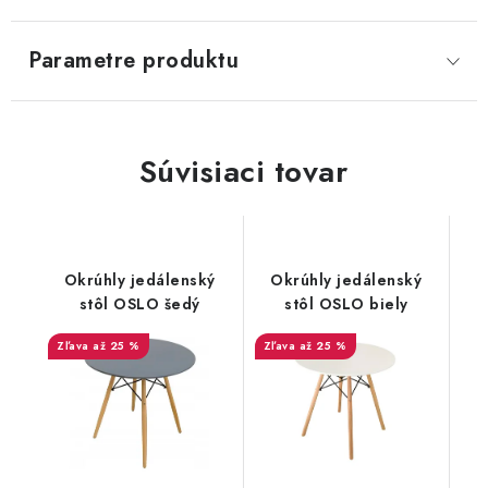
SVIETIDLÁ
Parametre produktu
KVETINÁČE
DETSKÝ NÁBYTOK
Súvisiaci tovar
KUCHYNE
VSTAVANÉ SKRINE
Okrúhly jedálenský
Okrúhly jedálenský
stôl OSLO šedý
stôl OSLO biely
NOČNÉ STOLÍKY
až 25 %
až 25 %
KOMODY A VITRÍNY
POSTELE