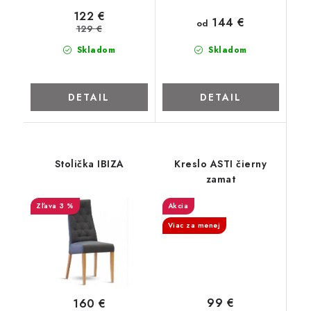
ZNAČKY
122 €
144 €
od
129 €
Kontakty
Napíšte nám
Obchodné podmienky
Skladom
Skladom
Podmienky ochrany osobných údajov
Cookies
O firme
Nábytok na mieru
Najpredávanejšie produkty
DETAIL
DETAIL
Hodnotenie obchodu
Odstúpenie od zmluvy - vrátenie
Stolička IBIZA
Kreslo ASTI čierny
zamat
3 %
Akcia
Viac za menej
99 €
160 €