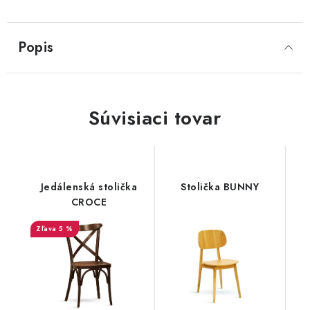
SVIETIDLÁ
Popis
KVETINÁČE
DETSKÝ NÁBYTOK
Súvisiaci tovar
KUCHYNE
VSTAVANÉ SKRINE
Jedálenská stolička
Stolička BUNNY
CROCE
NOČNÉ STOLÍKY
5 %
KOMODY A VITRÍNY
POSTELE