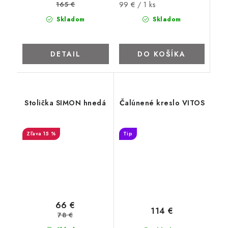
Jednotková
165 €
99 € / 1 ks
cena:
Skladom
Skladom
DETAIL
DO KOŠÍKA
Stolička SIMON hnedá
Čalúnené kreslo VITOS
15 %
Tip
66 €
114 €
78 €