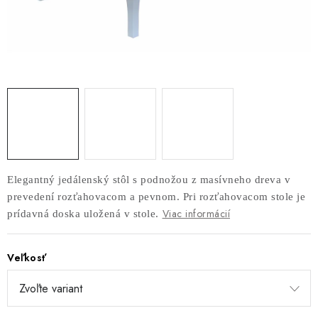
AKUSTICKÉ 3D PANELY
INTERIÉROVÉ DVERE
PREDEĽOVACIE STENY SO ŠIKMÝMI LAMELAMI 55°
SAMOSTATNE STOJACE LAMELOVÉ STENY
PREDEĽOVACIA STENA S OTOČNÝMI LAMELAMI
Elegantný jedálenský stôl s podnožou z masívneho dreva v
NAJPREDÁVANEJŠIE PRODUKTY
prevedení rozťahovacom a pevnom. Pri rozťahovacom stole je
Viac informácií
prídavná doska uložená v stole.
ZÁVESNÉ HOJDACIE KRESLÁ
Veľkosť
ZÁHRADNÝ NÁBYTOK
STOLIČKY