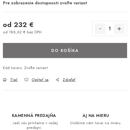
BAROVÉ STOLIČKY
STOLY
od
232 €
od
188,62 €
bez DPH
MATRACE DORMISAN
Jednotková cena:
DO KOŠÍKA
VANKÚŠE
LAMELOVÉ ROŠTY DO POSTELE
Kód tovaru:
Zvoľte variant
Tlač
Opýtať sa
Zdieľať
POHOVKY A KRESLÁ
TABURETKY
KNIŽNICE A REGÁLY
KAMENNÁ PREDAJŇA
AJ NA MIERU
..radi vás prívítame v našej
Urobíme vám tovar na mieru.
KONFERENČNÉ STOLÍKY
predajni