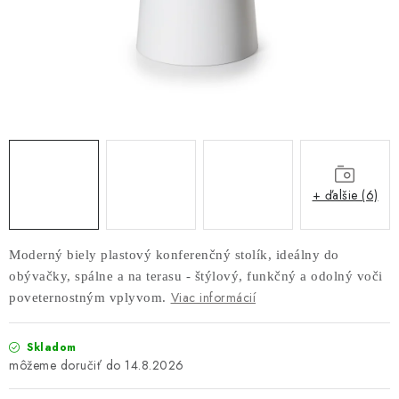
AKUSTICKÉ 3D PANELY
INTERIÉROVÉ DVERE
PREDEĽOVACIE STENY SO ŠIKMÝMI LAMELAMI 55°
SAMOSTATNE STOJACE LAMELOVÉ STENY
PREDEĽOVACIA STENA S OTOČNÝMI LAMELAMI
+ ďalšie (6)
NAJPREDÁVANEJŠIE PRODUKTY
Moderný biely plastový konferenčný stolík, ideálny do
obývačky, spálne a na terasu - štýlový, funkčný a odolný voči
ZÁVESNÉ HOJDACIE KRESLÁ
Viac informácií
poveternostným vplyvom.
ZÁHRADNÝ NÁBYTOK
Skladom
14.8.2026
STOLIČKY