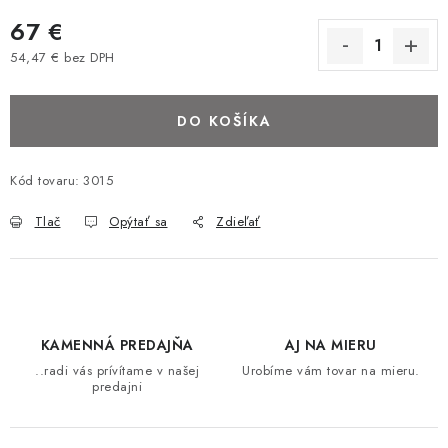
BAROVÉ STOLIČKY
67 €
54,47 € bez DPH
STOLY
Jednotková cena:
DO KOŠÍKA
MATRACE DORMISAN
VANKÚŠE
Kód tovaru:
3015
Tlač
Opýtať sa
Zdieľať
LAMELOVÉ ROŠTY DO POSTELE
POHOVKY A KRESLÁ
TABURETKY
KAMENNÁ PREDAJŇA
AJ NA MIERU
..radi vás prívítame v našej
Urobíme vám tovar na mieru.
KNIŽNICE A REGÁLY
predajni
KONFERENČNÉ STOLÍKY