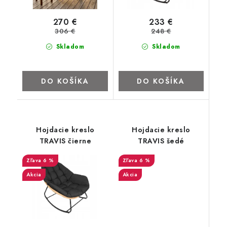
ZNAČKY
270 €
233 €
306 €
248 €
Kontakty
Napíšte nám
Obchodné podmienky
Skladom
Skladom
Podmienky ochrany osobných údajov
Cookies
O firme
Nábytok na mieru
Najpredávanejšie produkty
Hodnotenie obchodu
Odstúpenie od zmluvy - vrátenie
DO KOŠÍKA
DO KOŠÍKA
Hojdacie kreslo
Hojdacie kreslo
TRAVIS čierne
TRAVIS šedé
6 %
6 %
Akcia
Akcia