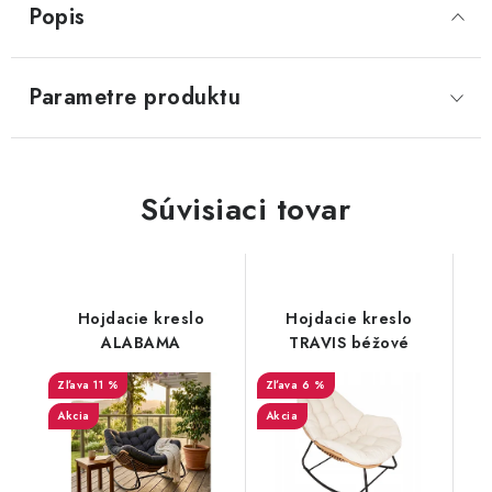
Popis
SVIETIDLÁ
Parametre produktu
KVETINÁČE
DETSKÝ NÁBYTOK
Súvisiaci tovar
KUCHYNE
VSTAVANÉ SKRINE
Hojdacie kreslo
Hojdacie kreslo
NOČNÉ STOLÍKY
ALABAMA
TRAVIS béžové
KOMODY A VITRÍNY
11 %
6 %
Akcia
Akcia
POSTELE