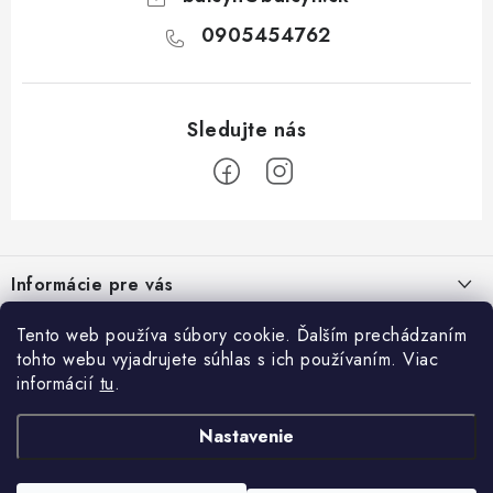
0905454762
Z
á
Informácie pre vás
p
ä
Kontakty
Tento web používa súbory cookie. Ďalším prechádzaním
Blog
t
tohto webu vyjadrujete súhlas s ich používaním. Viac
Napíšte nám
i
informácií
tu
.
Nápady na úpravu steny: Dekoratívne obklady, lamely a akustické
Prijímame online platby
e
Obchodné podmienky
panely.
Nastavenie
Facebook
Podmienky ochrany osobných údajov
Dekoračné lamely, elegancia a praktickosť v interiéri