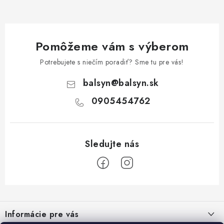
Pomôžeme vám s výberom
Potrebujete s niečím poradiť? Sme tu pre vás!
balsyn
@
balsyn.sk
0905454762
Z
á
Informácie pre vás
p