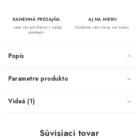
SVIETIDLÁ
KAMENNÁ PREDAJŇA
AJ NA MIERU
..radi vás prívítame v našej
Urobíme vám tovar na mieru.
KVETINÁČE
predajni
DETSKÝ NÁBYTOK
Popis
KUCHYNE
VSTAVANÉ SKRINE
Parametre produktu
NOČNÉ STOLÍKY
Videá (1)
KOMODY A VITRÍNY
POSTELE
Súvisiaci tovar