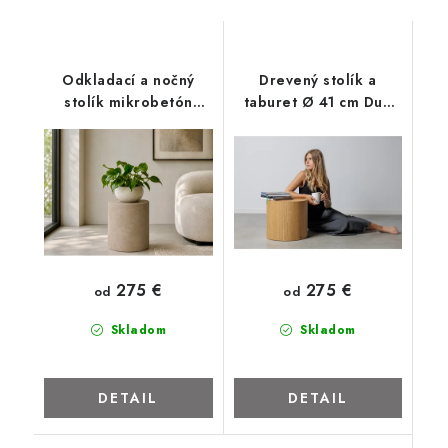
ZNAČKY
Kontakty
Napíšte nám
Obchodné podmienky
Odkladací a nočný
Drevený stolík a
Podmienky ochrany osobných údajov
Cookies
O firme
stolík mikrobetón
taburet Ø 41 cm Dub
svetlošedý Ø 41 cm
prírodný
Nábytok na mieru
Najpredávanejšie produkty
Hodnotenie obchodu
Odstúpenie od zmluvy - vrátenie
275 €
275 €
od
od
Skladom
Skladom
DETAIL
DETAIL