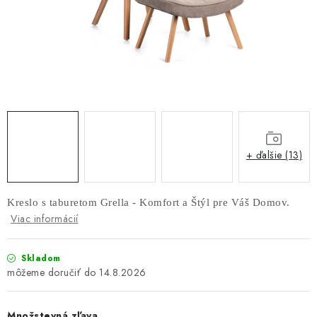
AKUSTICKÉ 3D PANELY
INTERIÉROVÉ DVERE
PREDEĽOVACIE STENY SO ŠIKMÝMI LAMELAMI 55°
SAMOSTATNE STOJACE LAMELOVÉ STENY
PREDEĽOVACIA STENA S OTOČNÝMI LAMELAMI
+ ďalšie (13)
NAJPREDÁVANEJŠIE PRODUKTY
Kreslo s taburetom Grella - Komfort a Štýl pre Váš Domov.
Viac informácií
ZÁVESNÉ HOJDACIE KRESLÁ
ZÁHRADNÝ NÁBYTOK
Skladom
14.8.2026
STOLIČKY
Množstevná zľava