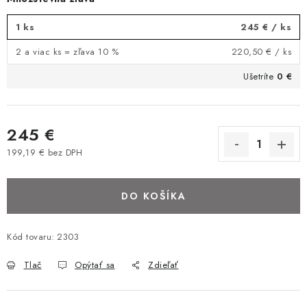
BAROVÉ STOLIČKY
1 ks
245 €
/ ks
STOLY
2 a viac ks = zľava 10 %
220,50 €
/ ks
Ušetríte
0 €
MATRACE DORMISAN
VANKÚŠE
245 €
199,19 € bez DPH
LAMELOVÉ ROŠTY DO POSTELE
Jednotková cena:
POHOVKY A KRESLÁ
DO KOŠÍKA
TABURETKY
Kód tovaru:
2303
KNIŽNICE A REGÁLY
Tlač
Opýtať sa
Zdieľať
KONFERENČNÉ STOLÍKY