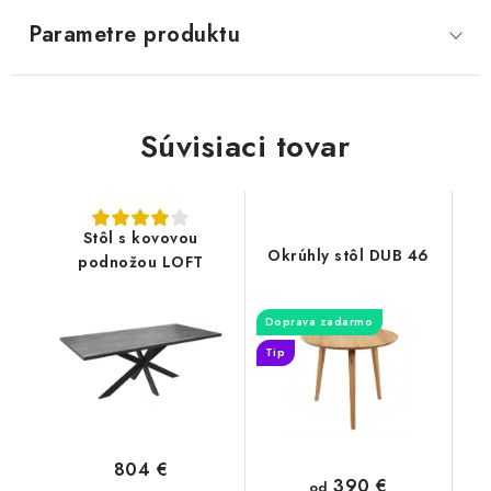
Parametre produktu
KVETINÁČE
DETSKÝ NÁBYTOK
Súvisiaci tovar
KUCHYNE
VSTAVANÉ SKRINE
Stôl s kovovou
Okrúhly stôl DUB 46
podnožou LOFT
INTERIÉROVÉ DVERE
Doprava zadarmo
NOČNÉ STOLÍKY
Tip
KOMODY A VITRÍNY
POSTELE
804 €
390 €
od