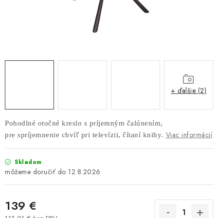
AKUSTICKÉ 3D PANELY
PREDEĽOVACIE STENY SO ŠIKMÝMI LAMELAMI 55°
SAMOSTATNE STOJACE LAMELOVÉ STENY
PREDEĽOVACIA STENA S OTOČNÝMI LAMELAMI
+ ďalšie (2)
NAJPREDÁVANEJŠIE PRODUKTY
Pohodlné otočné kreslo s príjemným čalúnením,
ZÁVESNÉ HOJDACIE KRESLÁ
Viac informácií
pre spríjemnenie chvíľ pri televízii, čítaní knihy.
ZÁHRADNÝ NÁBYTOK
Skladom
12.8.2026
STOLIČKY
139 €
BAROVÉ STOLIČKY