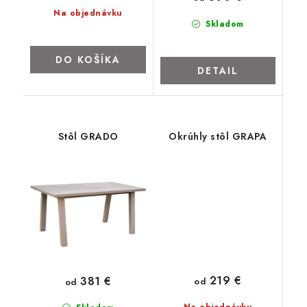
ZNAČKY
Na objednávku
Skladom
Kontakty
Napíšte nám
Obchodné podmienky
DO KOŠÍKA
Podmienky ochrany osobných údajov
Cookies
O firme
DETAIL
Nábytok na mieru
Najpredávanejšie produkty
Hodnotenie obchodu
Odstúpenie od zmluvy - vrátenie
Stôl GRADO
Okrúhly stôl GRAPA
219 €
381 €
od
od