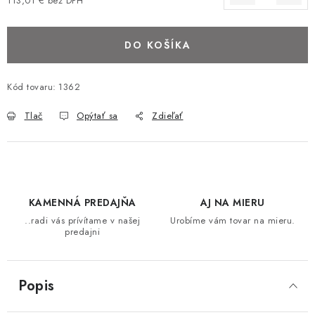
113,01 € bez DPH
Jednotková cena:
STOLY
DO KOŠÍKA
MATRACE DORMISAN
Kód tovaru:
1362
VANKÚŠE
Tlač
Opýtať sa
Zdieľať
LAMELOVÉ ROŠTY DO POSTELE
POHOVKY A KRESLÁ
TABURETKY
KAMENNÁ PREDAJŇA
AJ NA MIERU
..radi vás prívítame v našej
Urobíme vám tovar na mieru.
predajni
KNIŽNICE A REGÁLY
KONFERENČNÉ STOLÍKY
Popis
SVIETIDLÁ