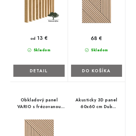
ZNAČKY
Kontakty
Napíšte nám
Obchodné podmienky
Podmienky ochrany osobných údajov
Cookies
O firme
13 €
68 €
od
Nábytok na mieru
Najpredávanejšie produkty
Hodnotenie obchodu
Odstúpenie od zmluvy - vrátenie
Skladom
Skladom
DETAIL
DO KOŠÍKA
Obkladový panel
Akusticky 3D panel
VARIO s frézovanou
60x60 cm Dub
dubovou dyhou
prírodný