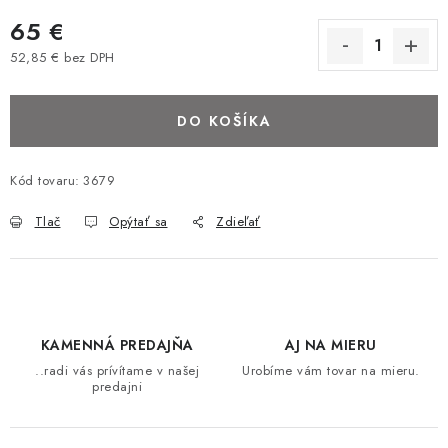
BAROVÉ STOLIČKY
65 €
52,85 € bez DPH
STOLY
Jednotková cena:
DO KOŠÍKA
MATRACE DORMISAN
VANKÚŠE
Kód tovaru:
3679
Tlač
Opýtať sa
Zdieľať
LAMELOVÉ ROŠTY DO POSTELE
POHOVKY A KRESLÁ
TABURETKY
KAMENNÁ PREDAJŇA
AJ NA MIERU
..radi vás prívítame v našej
Urobíme vám tovar na mieru.
KNIŽNICE A REGÁLY
predajni
KONFERENČNÉ STOLÍKY