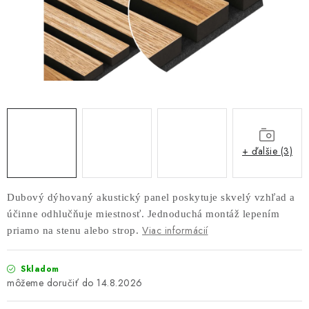
AKUSTICKÉ 3D PANELY
INTERIÉROVÉ DVERE
PREDEĽOVACIE STENY SO ŠIKMÝMI LAMELAMI 55°
SAMOSTATNE STOJACE LAMELOVÉ STENY
PREDEĽOVACIA STENA S OTOČNÝMI LAMELAMI
+ ďalšie (3)
NAJPREDÁVANEJŠIE PRODUKTY
Dubový dýhovaný akustický panel poskytuje skvelý vzhľad a
účinne odhlučňuje miestnosť. Jednoduchá montáž lepením
ZÁVESNÉ HOJDACIE KRESLÁ
Viac informácií
priamo na stenu alebo strop.
ZÁHRADNÝ NÁBYTOK
Skladom
14.8.2026
STOLIČKY