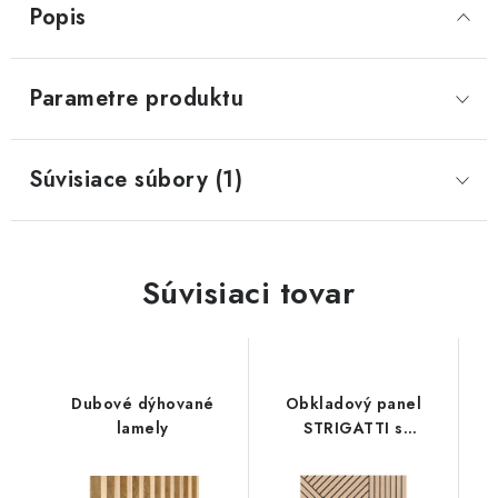
Popis
SVIETIDLÁ
Parametre produktu
KVETINÁČE
DETSKÝ NÁBYTOK
Súvisiace súbory (1)
KUCHYNE
VSTAVANÉ SKRINE
Súvisiaci tovar
NOČNÉ STOLÍKY
KOMODY A VITRÍNY
Dubové dýhované
Obkladový panel
lamely
STRIGATTI s
POSTELE
frézovanou dubovou
dyhou