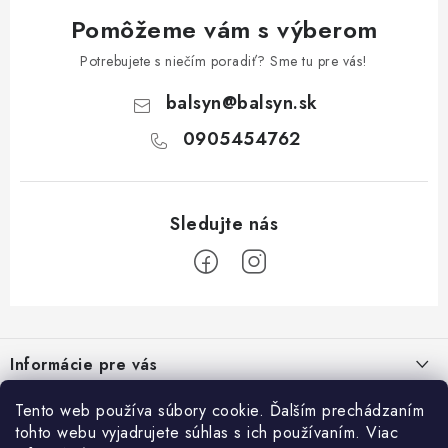
Pomôžeme vám s výberom
Potrebujete s niečím poradiť? Sme tu pre vás!
balsyn
@
balsyn.sk
0905454762
Z
á
Informácie pre vás
p
ä
Kontakty
Tento web používa súbory cookie. Ďalším prechádzaním
Blog
t
tohto webu vyjadrujete súhlas s ich používaním. Viac
Napíšte nám