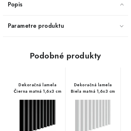
Popis
SVIETIDLÁ
Parametre produktu
KVETINÁČE
DETSKÝ NÁBYTOK
Podobné produkty
KUCHYNE
VSTAVANÉ SKRINE
Dekoračná lamela
Dekoračná lamela
NOČNÉ STOLÍKY
Čierna matná 1,6x3 cm
Biela matná 1,6x3 cm
KOMODY A VITRÍNY
POSTELE