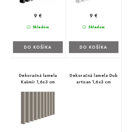
ZNAČKY
9 €
9 €
Kontakty
Napíšte nám
Obchodné podmienky
Skladom
Skladom
Podmienky ochrany osobných údajov
Cookies
O firme
Nábytok na mieru
Najpredávanejšie produkty
Hodnotenie obchodu
Odstúpenie od zmluvy - vrátenie
DO KOŠÍKA
DO KOŠÍKA
Dekoračná lamela
Dekoračná lamela Dub
Kašmír 1,6x3 cm
artisan 1,6x3 cm