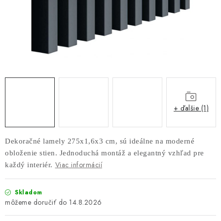
AKUSTICKÉ 3D PANELY
INTERIÉROVÉ DVERE
PREDEĽOVACIE STENY SO ŠIKMÝMI LAMELAMI 55°
SAMOSTATNE STOJACE LAMELOVÉ STENY
PREDEĽOVACIA STENA S OTOČNÝMI LAMELAMI
+ ďalšie (1)
NAJPREDÁVANEJŠIE PRODUKTY
Dekoračné lamely 275x1,6x3 cm, sú ideálne na moderné
obloženie stien. Jednoduchá montáž a elegantný vzhľad pre
ZÁVESNÉ HOJDACIE KRESLÁ
Viac informácií
každý interiér.
ZÁHRADNÝ NÁBYTOK
Skladom
14.8.2026
STOLIČKY