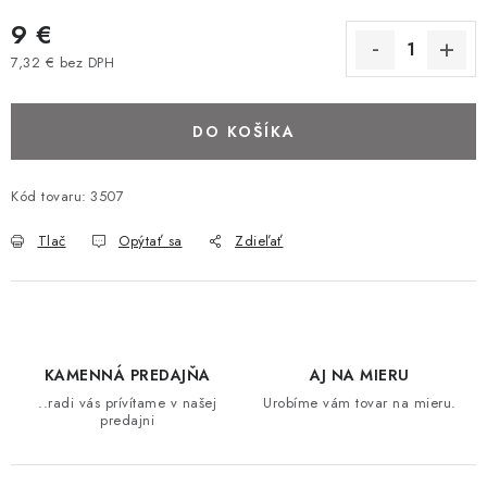
BAROVÉ STOLIČKY
9 €
7,32 € bez DPH
STOLY
Jednotková cena:
DO KOŠÍKA
MATRACE DORMISAN
VANKÚŠE
Kód tovaru:
3507
Tlač
Opýtať sa
Zdieľať
LAMELOVÉ ROŠTY DO POSTELE
POHOVKY A KRESLÁ
TABURETKY
KAMENNÁ PREDAJŇA
AJ NA MIERU
..radi vás prívítame v našej
Urobíme vám tovar na mieru.
KNIŽNICE A REGÁLY
predajni
KONFERENČNÉ STOLÍKY