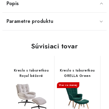
Popis
SVIETIDLÁ
Parametre produktu
KVETINÁČE
DETSKÝ NÁBYTOK
Súvisiaci tovar
KUCHYNE
VSTAVANÉ SKRINE
Kreslo s taburetkou
Kreslo s taburetkou
NOČNÉ STOLÍKY
Royal béžové
GRELLA Green
Viac za menej
KOMODY A VITRÍNY
POSTELE