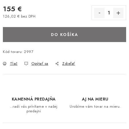
BAROVÉ STOLIČKY
155 €
126,02 € bez DPH
STOLY
Jednotková cena:
DO KOŠÍKA
MATRACE DORMISAN
VANKÚŠE
Kód tovaru:
2997
Tlač
Opýtať sa
Zdieľať
LAMELOVÉ ROŠTY DO POSTELE
POHOVKY A KRESLÁ
TABURETKY
KAMENNÁ PREDAJŇA
AJ NA MIERU
..radi vás prívítame v našej
Urobíme vám tovar na mieru.
KNIŽNICE A REGÁLY
predajni
KONFERENČNÉ STOLÍKY