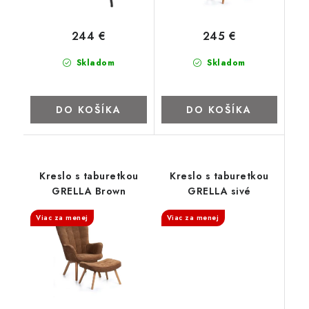
ZNAČKY
244 €
245 €
Kontakty
Napíšte nám
Obchodné podmienky
Skladom
Skladom
Podmienky ochrany osobných údajov
Cookies
O firme
Nábytok na mieru
Najpredávanejšie produkty
DO KOŠÍKA
DO KOŠÍKA
Hodnotenie obchodu
Odstúpenie od zmluvy - vrátenie
Kreslo s taburetkou
Kreslo s taburetkou
GRELLA Brown
GRELLA sivé
Viac za menej
Viac za menej