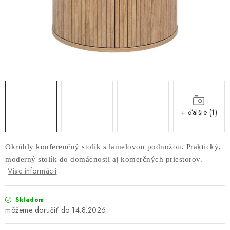
AKUSTICKÉ 3D PANELY
INTERIÉROVÉ DVERE
PREDEĽOVACIE STENY SO ŠIKMÝMI LAMELAMI 55°
SAMOSTATNE STOJACE LAMELOVÉ STENY
PREDEĽOVACIA STENA S OTOČNÝMI LAMELAMI
+ ďalšie (1)
NAJPREDÁVANEJŠIE PRODUKTY
Okrúhly konferenčný stolík s lamelovou podnožou. Praktický,
moderný stolík do domácnosti aj komerčných priestorov.
ZÁVESNÉ HOJDACIE KRESLÁ
Viac informácií
ZÁHRADNÝ NÁBYTOK
Skladom
14.8.2026
STOLIČKY