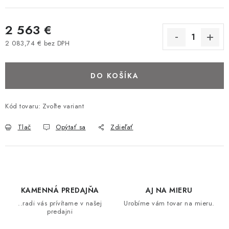
BAROVÉ STOLIČKY
2 563 €
STOLY
2 083,74 € bez DPH
Jednotková cena:
MATRACE DORMISAN
DO KOŠÍKA
VANKÚŠE
Kód tovaru:
Zvoľte variant
LAMELOVÉ ROŠTY DO POSTELE
Tlač
Opýtať sa
Zdieľať
POHOVKY A KRESLÁ
TABURETKY
KAMENNÁ PREDAJŇA
AJ NA MIERU
KNIŽNICE A REGÁLY
..radi vás prívítame v našej
Urobíme vám tovar na mieru.
predajni
KONFERENČNÉ STOLÍKY