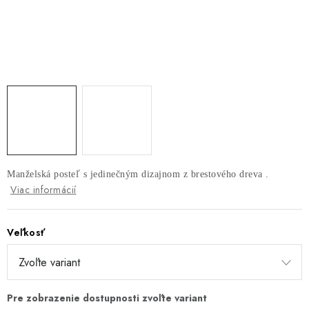
AKUSTICKÉ 3D PANELY
INTERIÉROVÉ DVERE
PREDEĽOVACIE STENY SO ŠIKMÝMI LAMELAMI 55°
SAMOSTATNE STOJACE LAMELOVÉ STENY
PREDEĽOVACIA STENA S OTOČNÝMI LAMELAMI
Manželská posteľ s jedinečným dizajnom z brestového dreva .
NAJPREDÁVANEJŠIE PRODUKTY
Viac informácií
ZÁVESNÉ HOJDACIE KRESLÁ
Veľkosť
ZÁHRADNÝ NÁBYTOK
STOLIČKY