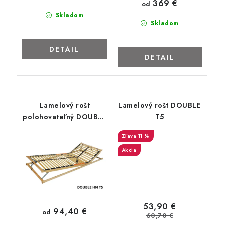
369 €
od
ZNAČKY
Skladom
Skladom
Kontakty
Napíšte nám
Obchodné podmienky
Podmienky ochrany osobných údajov
Cookies
O firme
DETAIL
DETAIL
Nábytok na mieru
Najpredávanejšie produkty
Hodnotenie obchodu
Odstúpenie od zmluvy - vrátenie
Lamelový rošt
Lamelový rošt DOUBLE
polohovateľný DOUBLE
T5
HN T5
11 %
Akcia
53,90 €
94,40 €
od
60,70 €